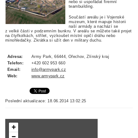
nebo si uspořádat firemní
teambuilding.
Součástí areálu je i Vojenské
muzeum, které mapuje historii
naší armády a nachází se
z velké části v podzemním bunkru. V areálu se můžete také projet
na čtyřkolkách, střílet, vyzkoušet místní opičí dráhu nebo
minohledačky. Zkrátka si užít den v military duchu.
Adresa:
Army Park, 66444, Ořechov, Zlínský kraj
Telefon:
+420 602 953 660
Email:
info@armypark.cz
Web:
www.armypark.cz
Poslední aktualizace: 18.06.2014 13:02:25
+
−