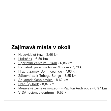
Zajímavá místa v okolí
Nebovidská tvrz
- 3,66 km
Lískáček
- 6,59 km
Sportovní centrum Fit4all
- 6,86 km
Památník písemnictví na Moravě
- 7,73 km
Hrad a zámek Dolní Kounice
- 7,93 km
Zábavní park Toboga Bongo
- 8,55 km
Aquapark Kohoutovice
- 8,62 km
Hrad Špilberk
- 8,87 km
Moravské zemské muzeum - Pavilon Anthropos
- 8,97 km
VIDA! science centrum
- 9,53 km