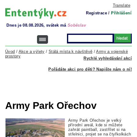
Translate
Registrace
/
Přihlášení
Dnes je 08.08.2026, svátek má
Soběslav
Úvod
/
Akce a výlety
/
Stálá místa k návštěvě
/
Army a vojenské
prostory
Rychlé vyhledávání akcí
Pořádáte akci pro děti? Napište nám o ní!
Army Park Ořechov
Army Park Ořechov je velký
přírodní areál, kde si můžete
zahrát paintball, zastřílet si na
střelnici, projet se na čtyřkolkách