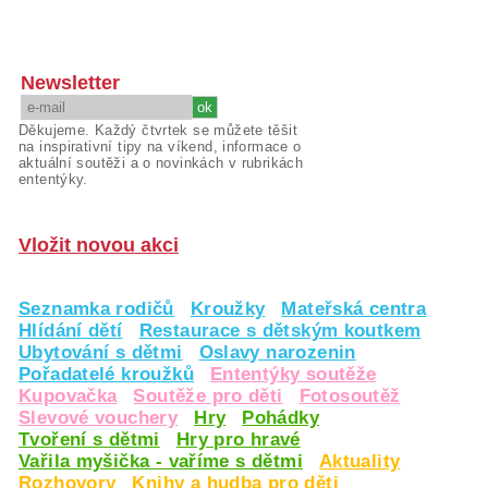
Newsletter
Děkujeme. Každý čtvrtek se můžete těšit
na inspirativní tipy na víkend, informace o
aktuální soutěži a o novinkách v rubrikách
ententýky.
Vložit novou akci
Seznamka rodičů
Kroužky
Mateřská centra
Hlídání dětí
Restaurace s dětským koutkem
Ubytování s dětmi
Oslavy narozenin
Pořadatelé kroužků
Ententýky soutěže
Kupovačka
Soutěže pro děti
Fotosoutěž
Slevové vouchery
Hry
Pohádky
Tvoření s dětmi
Hry pro hravé
Vařila myšička - vaříme s dětmi
Aktuality
Rozhovory
Knihy a hudba pro děti