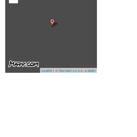
Leaflet
|
© Seznam.cz a.s. a další