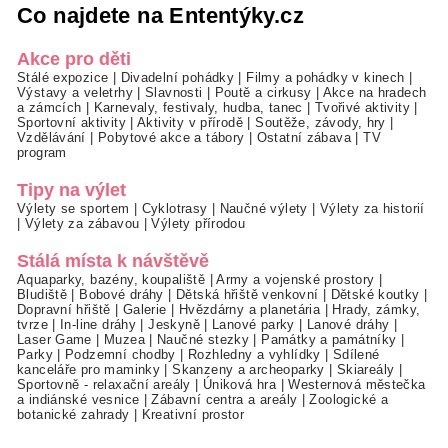
Co najdete na Ententýky.cz
Akce pro děti
Stálé expozice
|
Divadelní pohádky
|
Filmy a pohádky v kinech
|
Výstavy a veletrhy
|
Slavnosti
|
Poutě a cirkusy
|
Akce na hradech
a zámcích
|
Karnevaly, festivaly, hudba, tanec
|
Tvořivé aktivity
|
Sportovní aktivity
|
Aktivity v přírodě
|
Soutěže, závody, hry
|
Vzdělávání
|
Pobytové akce a tábory
|
Ostatní zábava
|
TV
program
Tipy na výlet
Výlety se sportem
|
Cyklotrasy
|
Naučné výlety
|
Výlety za historií
|
Výlety za zábavou
|
Výlety přírodou
Stálá místa k návštěvě
Aquaparky, bazény, koupaliště
|
Army a vojenské prostory
|
Bludiště
|
Bobové dráhy
|
Dětská hřiště venkovní
|
Dětské koutky
|
Dopravní hřiště
|
Galerie
|
Hvězdárny a planetária
|
Hrady, zámky,
tvrze
|
In-line dráhy
|
Jeskyně
|
Lanové parky
|
Lanové dráhy
|
Laser Game
|
Muzea
|
Naučné stezky
|
Památky a památníky
|
Parky
|
Podzemní chodby
|
Rozhledny a vyhlídky
|
Sdílené
kanceláře pro maminky
|
Skanzeny a archeoparky
|
Skiareály
|
Sportovně - relaxační areály
|
Úniková hra
|
Westernová městečka
a indiánské vesnice
|
Zábavní centra a areály
|
Zoologické a
botanické zahrady
|
Kreativní prostor