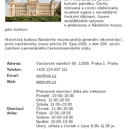
kulturní památku. Čechy
milovaná a cizinci obdivovaná,
osudově spjatá s novodobými
českými dějinami, časem
neoddělitelně splynula
s představou o Národním muzeu
jako instituci.
Historická budova Národního muzea prošla generální rekonstrukcí,
první návštěvníky znovu přivítá 28. října 2018, v den 100. výročí
založení samostatného československého státu.
Adresa:
Václavské náměstí 68, 11000, Praha 1, Praha
Telefon:
+420 224 497 111
Email:
nm@nm.cz
Web:
www.nm.cz
Plánovaná otevírací doba pro veřejnost:
Pondělí: 10:00–18:00
Úterý: 11:00–20:00
Středa: 11:00–20:00
Otevírací
Čtvrtek: 11:00–20:00
doba:
Pátek: 10:00–18:00
Sobota: 10:00–19:00
Neděle: 10:00–19:00
Úterý, středa a čtvrtek v čase 9:00–11:00 je