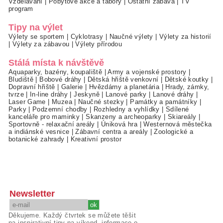
Vzdělávání
|
Pobytové akce a tábory
|
Ostatní zábava
|
TV
program
Tipy na výlet
Výlety se sportem
|
Cyklotrasy
|
Naučné výlety
|
Výlety za historií
|
Výlety za zábavou
|
Výlety přírodou
Stálá místa k návštěvě
Aquaparky, bazény, koupaliště
|
Army a vojenské prostory
|
Bludiště
|
Bobové dráhy
|
Dětská hřiště venkovní
|
Dětské koutky
|
Dopravní hřiště
|
Galerie
|
Hvězdárny a planetária
|
Hrady, zámky,
tvrze
|
In-line dráhy
|
Jeskyně
|
Lanové parky
|
Lanové dráhy
|
Laser Game
|
Muzea
|
Naučné stezky
|
Památky a památníky
|
Parky
|
Podzemní chodby
|
Rozhledny a vyhlídky
|
Sdílené
kanceláře pro maminky
|
Skanzeny a archeoparky
|
Skiareály
|
Sportovně - relaxační areály
|
Úniková hra
|
Westernová městečka
a indiánské vesnice
|
Zábavní centra a areály
|
Zoologické a
botanické zahrady
|
Kreativní prostor
Newsletter
Děkujeme. Každý čtvrtek se můžete těšit
na inspirativní tipy na víkend, informace o