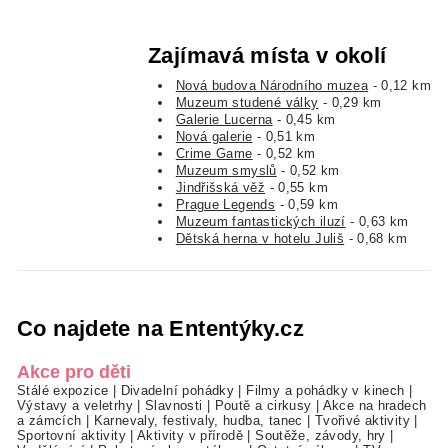
Zajímavá místa v okolí
Nová budova Národního muzea
- 0,12 km
Muzeum studené války
- 0,29 km
Galerie Lucerna
- 0,45 km
Nová galerie
- 0,51 km
Crime Game
- 0,52 km
Muzeum smyslů
- 0,52 km
Jindřišská věž
- 0,55 km
Prague Legends
- 0,59 km
Muzeum fantastických iluzí
- 0,63 km
Dětská herna v hotelu Juliš
- 0,68 km
Co najdete na Ententýky.cz
Akce pro děti
Stálé expozice
|
Divadelní pohádky
|
Filmy a pohádky v kinech
|
Výstavy a veletrhy
|
Slavnosti
|
Poutě a cirkusy
|
Akce na hradech
a zámcích
|
Karnevaly, festivaly, hudba, tanec
|
Tvořivé aktivity
|
Sportovní aktivity
|
Aktivity v přírodě
|
Soutěže, závody, hry
|