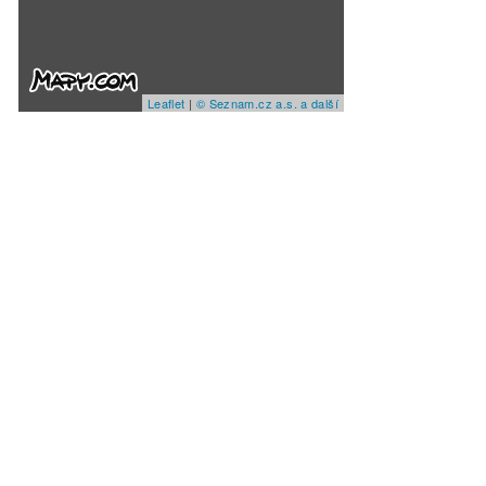
Leaflet
|
© Seznam.cz a.s. a další