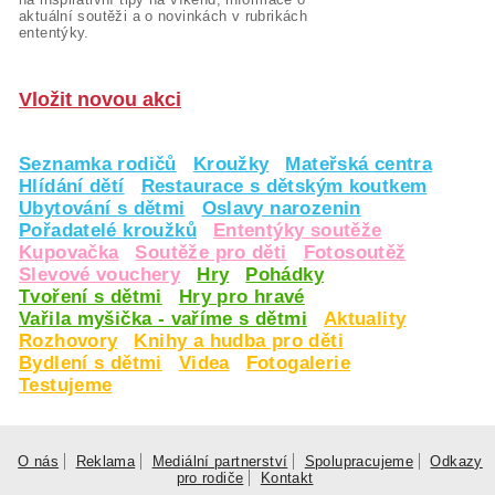
aktuální soutěži a o novinkách v rubrikách
ententýky.
Vložit novou akci
Seznamka rodičů
Kroužky
Mateřská centra
Hlídání dětí
Restaurace s dětským koutkem
Ubytování s dětmi
Oslavy narozenin
Pořadatelé kroužků
Ententýky soutěže
Kupovačka
Soutěže pro děti
Fotosoutěž
Slevové vouchery
Hry
Pohádky
Tvoření s dětmi
Hry pro hravé
Vařila myšička - vaříme s dětmi
Aktuality
Rozhovory
Knihy a hudba pro děti
Bydlení s dětmi
Videa
Fotogalerie
Testujeme
O nás
Reklama
Mediální partnerství
Spolupracujeme
Odkazy
pro rodiče
Kontakt