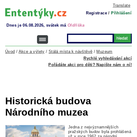
Translate
Registrace
/
Přihlášení
Dnes je 06.08.2026, svátek má
Oldřiška
Úvod
/
Akce a výlety
/
Stálá místa k návštěvě
/
Muzeum
Rychlé vyhledávání akcí
Pořádáte akci pro děti? Napište nám o ní!
Historická budova
Národního muzea
Jedna z nejvýznamnějších
pražských budov byla prohlášená
už v roce 1962 za národní