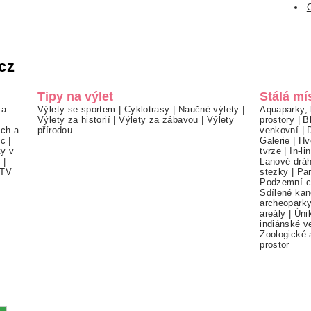
cz
Tipy na výlet
Stálá mí
 a
Výlety se sportem
|
Cyklotrasy
|
Naučné výlety
|
Aquaparky, 
Výlety za historií
|
Výlety za zábavou
|
Výlety
prostory
|
B
ch a
přírodou
venkovní
|
ec
|
Galerie
|
Hv
ty v
tvrze
|
In-li
í
|
Lanové drá
TV
stezky
|
Pa
Podzemní c
Sdílené kan
archeopark
areály
|
Úni
indiánské v
Zoologické 
prostor