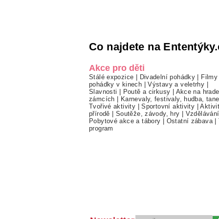
Co najdete na Ententýky.
Akce pro děti
Stálé expozice
|
Divadelní pohádky
|
Filmy
pohádky v kinech
|
Výstavy a veletrhy
|
Slavnosti
|
Poutě a cirkusy
|
Akce na hrade
zámcích
|
Karnevaly, festivaly, hudba, tan
Tvořivé aktivity
|
Sportovní aktivity
|
Aktivi
přírodě
|
Soutěže, závody, hry
|
Vzděláván
Pobytové akce a tábory
|
Ostatní zábava
|
program