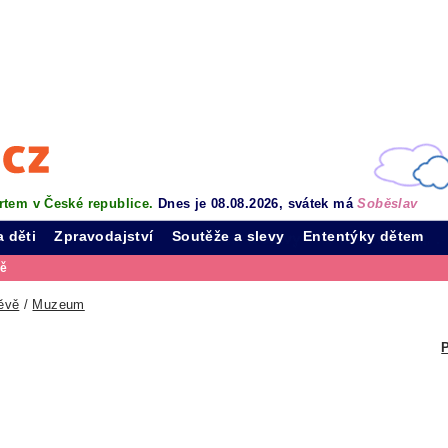
rtem v České republice.
Dnes je 08.08.2026, svátek má
Soběslav
a děti
Zpravodajství
Soutěže a slevy
Ententýky dětem
vě
ěvě
/
Muzeum
P