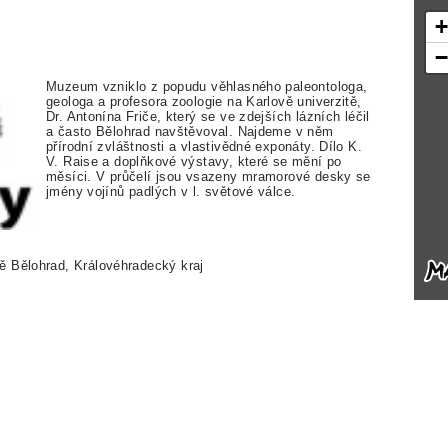
Muzeum vzniklo z popudu věhlasného paleontologa,
geologa a profesora zoologie na Karlově univerzitě,
Dr. Antonína Friče, který se ve zdejších lázních léčil
a často Bělohrad navštěvoval. Najdeme v něm
přírodní zvláštnosti a vlastivědné exponáty. Dílo K.
V. Raise a doplňkové výstavy, které se mění po
měsíci. V průčelí jsou vsazeny mramorové desky se
jmény vojínů padlých v l. světové válce.
ě Bělohrad, Královéhradecký kraj