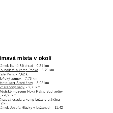
ímavá místa v okolí
Zámek lázně Bělohrad
- 0,21 km
Koupaliště a kemp Pecka
- 5,79 km
Café Point
- 7,62 km
Hořický zámek
- 7,76 km
Restaurant Staré časy
- 8,02 km
Smetanovy sady
- 8,36 km
Městské muzeum Nová Paka, Suchardův
m
- 9,68 km
Chatová osada a kemp Lužany u Jičína
-
72 km
Zámek Josefa Hlávky v Lužanech
- 11,42