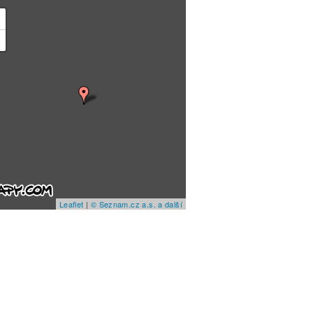
+
−
Leaflet
|
© Seznam.cz a.s. a další