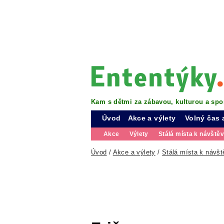
Kam s dětmi za zábavou, kulturou a spo
Úvod
Akce a výlety
Volný čas 
Akce
Výlety
Stálá místa k návště
Úvod
/
Akce a výlety
/
Stálá místa k návšt