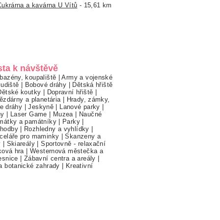
Cukrárna a kavárna U Vítů
- 15,61 km
sta k návštěvě
bazény, koupaliště
|
Army a vojenské
ludiště
|
Bobové dráhy
|
Dětská hřiště
Dětské koutky
|
Dopravní hřiště
|
ězdárny a planetária
|
Hrady, zámky,
ne dráhy
|
Jeskyně
|
Lanové parky
|
hy
|
Laser Game
|
Muzea
|
Naučné
mátky a památníky
|
Parky
|
hodby
|
Rozhledny a vyhlídky
|
celáře pro maminky
|
Skanzeny a
y
|
Skiareály
|
Sportovně - relaxační
ková hra
|
Westernová městečka a
esnice
|
Zábavní centra a areály
|
a botanické zahrady
|
Kreativní