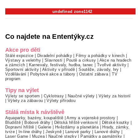
undefined zone1142
Co najdete na Ententýky.cz
Akce pro děti
Stálé expozice
|
Divadelní pohádky
|
Filmy a pohádky v kinech
|
Výstavy a veletrhy
|
Slavnosti
|
Poutě a cirkusy
|
Akce na hradech
a zámcích
|
Karnevaly, festivaly, hudba, tanec
|
Tvořivé aktivity
|
Sportovní aktivity
|
Aktivity v přírodě
|
Soutěže, závody, hry
|
Vzdělávání
|
Pobytové akce a tábory
|
Ostatní zábava
|
TV
program
Tipy na výlet
Výlety se sportem
|
Cyklotrasy
|
Naučné výlety
|
Výlety za historií
|
Výlety za zábavou
|
Výlety přírodou
Stálá místa k návštěvě
Aquaparky, bazény, koupaliště
|
Army a vojenské prostory
|
Bludiště
|
Bobové dráhy
|
Dětská hřiště venkovní
|
Dětské koutky
|
Dopravní hřiště
|
Galerie
|
Hvězdárny a planetária
|
Hrady, zámky,
tvrze
|
In-line dráhy
|
Jeskyně
|
Lanové parky
|
Lanové dráhy
|
Laser Game
|
Muzea
|
Naučné stezky
|
Památky a památníky
|