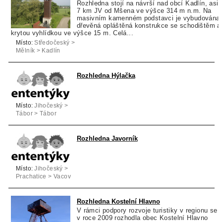
Rozhledna stojí na návrší nad obcí Kadlín, asi
7 km JV od Mšena ve výšce 314 m n.m. Na
masivním kamenném podstavci je vybudována
dřevěná opláštěná konstrukce se schodištěm a
krytou vyhlídkou ve výšce 15 m. Celá...
Místo:
Středočeský >
Mělník > Kadlín
Rozhledna Hýlačka
Místo:
Jihočeský >
Tábor > Tábor
Rozhledna Javorník
Místo:
Jihočeský >
Prachatice > Vacov
Rozhledna Kostelní Hlavno
V rámci podpory rozvoje turistiky v regionu se
v roce 2009 rozhodla obec Kostelní Hlavno