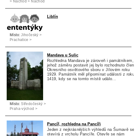
> Náchod > Náchod
Liblín
Místo:
Jihočeský >
Prachatice >
Prachatice
Mandava u Sulic
Rozhledna Mandava je zároveň i památníkem, 
jehož záměru postavit jej bylo rozhodnuto člen
Okresního osvětového sboru v Jílovém roku
1929. Památník měl připomínat události z roku
1419, kdy se na tomto místě událo...
Místo:
Středočeský >
Praha-východ >
Sulice
Pancíř, rozhledna na Pancíři
Jeden z nejkrásnějších výhledů na Šumavě se
otevírá z vrcholu Pancíře. Otevře se nám