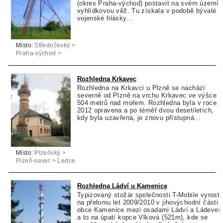
(okres Praha-východ) postavit na svém území
vyhlídkovou věž. Tu získala v podobě bývalé
vojenské hlásky...
Místo:
Středočeský >
Praha-východ >
Kostelní Hlavno
Rozhledna Krkavec
Rozhledna na Krkavci u Plzně se nachází
severně od Plzně na vrchu Krkavec ve výšce
504 metrů nad mořem. Rozhledna byla v roce
2012 opravena a po téměř dvou desetiletích,
kdy byla uzavřená, je znovu přístupná...
Místo:
Plzeňský >
Plzeň-sever > Ledce
Rozhledna Ládví u Kamenice
Typizovaný stožár společnosti T-Mobile vyrostl
na přelomu let 2009/2010 v jihovýchodní části
obce Kamenice mezi osadami Ládví a Ládeves
a to na úpatí kopce Vlková (521m), kde se