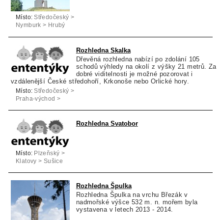
Místo:
Středočeský >
Nymburk > Hrubý
Jeseník
Rozhledna Skalka
Dřevěná rozhledna nabízí po zdolání 105
schodů výhledy na okolí z výšky 21 metrů. Za
dobré viditelnosti je možné pozorovat i
vzdálenější České středohoří, Krkonoše nebo Orlické hory.
Místo:
Středočeský >
Praha-východ >
Vyžlovka
Rozhledna Svatobor
Místo:
Plzeňský >
Klatovy > Sušice
Rozhledna Špulka
Rozhledna Špulka na vrchu Březák v
nadmořské výšce 532 m. n. mořem byla
vystavena v letech 2013 - 2014.