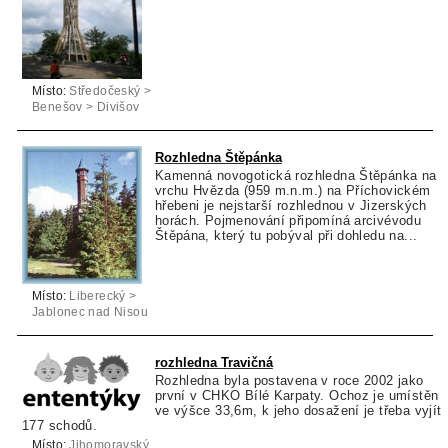
Místo:
Středočeský >
Benešov > Divišov
Rozhledna Štěpánka
Kamenná novogotická rozhledna Štěpánka na
vrchu Hvězda (959 m.n.m.) na Příchovickém
hřebeni je nejstarší rozhlednou v Jizerských
horách. Pojmenování připomíná arcivévodu
Štěpána, který tu pobýval při dohledu na...
Místo:
Liberecký >
Jablonec nad Nisou
> Kořenov
rozhledna Travičná
Rozhledna byla postavena v roce 2002 jako
první v CHKO Bílé Karpaty. Ochoz je umístěn
ve výšce 33,6m, k jeho dosažení je třeba vyjít
177 schodů.
Místo:
Jihomoravský