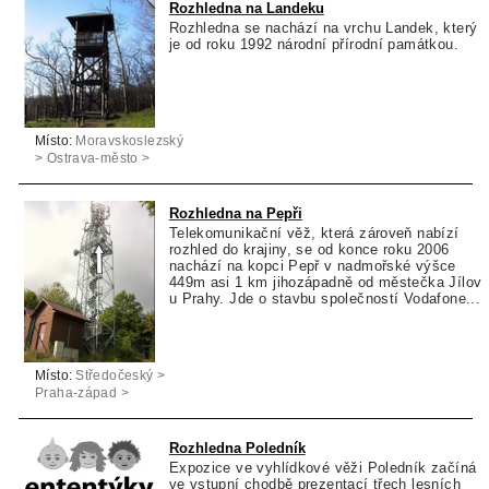
Rozhledna na Landeku
Rozhledna se nachází na vrchu Landek, který
je od roku 1992 národní přírodní památkou.
Místo:
Moravskoslezský
> Ostrava-město >
Ostrava
Rozhledna na Pepři
Telekomunikační věž, která zároveň nabízí
rozhled do krajiny, se od konce roku 2006
nachází na kopci Pepř v nadmořské výšce
449m asi 1 km jihozápadně od městečka Jílov
u Prahy. Jde o stavbu společností Vodafone...
Místo:
Středočeský >
Praha-západ >
Jílové u Prahy
Rozhledna Poledník
Expozice ve vyhlídkové věži Poledník začíná
ve vstupní chodbě prezentací třech lesních