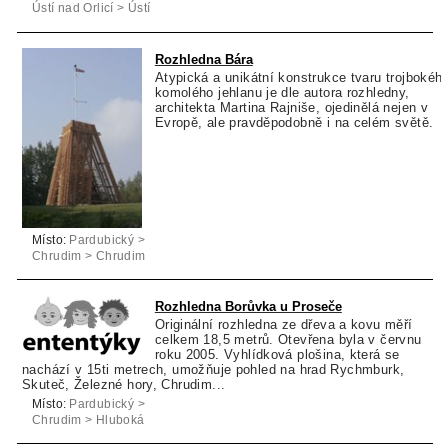
Ústí nad Orlicí > Ústí
nad Orlicí
Rozhledna Bára
Atypická a unikátní konstrukce tvaru trojbokéh
komolého jehlanu je dle autora rozhledny,
architekta Martina Rajniše, ojedinělá nejen v
Evropě, ale pravděpodobně i na celém světě.
Místo:
Pardubický >
Chrudim > Chrudim
Rozhledna Borůvka u Proseče
Originální rozhledna ze dřeva a kovu měří
celkem 18,5 metrů. Otevřena byla v červnu
roku 2005. Vyhlídková plošina, která se
nachází v 15ti metrech, umožňuje pohled na hrad Rychmburk,
Skuteč, Železné hory, Chrudim...
Místo:
Pardubický >
Chrudim > Hluboká