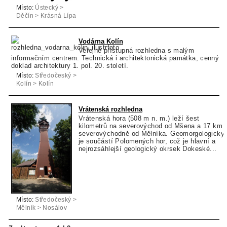
Místo:
Ústecký >
Děčín > Krásná Lípa
Vodárna Kolín
Veřejně přístupná rozhledna s malým
informačním centrem. Technická i architektonická památka, cenný
doklad architektury 1. pol. 20. století.
Místo:
Středočeský >
Kolín > Kolín
Vrátenská rozhledna
Vrátenská hora (508 m n. m.) leží šest
kilometrů na severovýchod od Mšena a 17 km
severovýchodně od Mělníka. Geomorgologicky
je součástí Polomených hor, což je hlavní a
nejrozsáhlejší geologický okrsek Dokeské...
Místo:
Středočeský >
Mělník > Nosálov