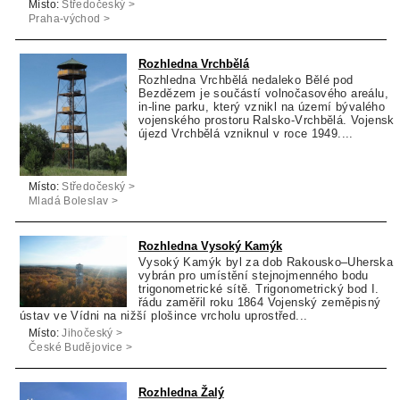
Místo:
Středočeský >
Praha-východ >
Úvaly
Rozhledna Vrchbělá
Rozhledna Vrchbělá nedaleko Bělé pod
Bezdězem je součástí volnočasového areálu,
in-line parku, který vznikl na území bývalého
vojenského prostoru Ralsko-Vrchbělá. Vojensk
újezd Vrchbělá vzniknul v roce 1949....
Místo:
Středočeský >
Mladá Boleslav >
Bělá pod Bezdězem
Rozhledna Vysoký Kamýk
Vysoký Kamýk byl za dob Rakousko–Uherska
vybrán pro umístění stejnojmenného bodu
trigonometrické sítě. Trigonometrický bod I.
řádu zaměřil roku 1864 Vojenský zeměpisný
ústav ve Vídni na nižší plošince vrcholu uprostřed...
Místo:
Jihočeský >
České Budějovice >
Všemyslice
Rozhledna Žalý