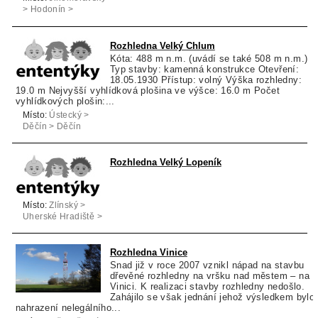
> Hodonín >
Tvarožná Lhota
Rozhledna Velký Chlum
Kóta: 488 m n.m. (uvádí se také 508 m n.m.)
Typ stavby: kamenná konstrukce Otevření:
18.05.1930 Přístup: volný Výška rozhledny:
19.0 m Nejvyšší vyhlídková plošina ve výšce: 16.0 m Počet
vyhlídkových plošin:...
Místo:
Ústecký >
Děčín > Děčín
Rozhledna Velký Lopeník
Místo:
Zlínský >
Uherské Hradiště >
Lopeník
Rozhledna Vinice
Snad již v roce 2007 vznikl nápad na stavbu
dřevěné rozhledny na vršku nad městem – na
Vinici. K realizaci stavby rozhledny nedošlo.
Zahájilo se však jednání jehož výsledkem bylo
nahrazení nelegálního...