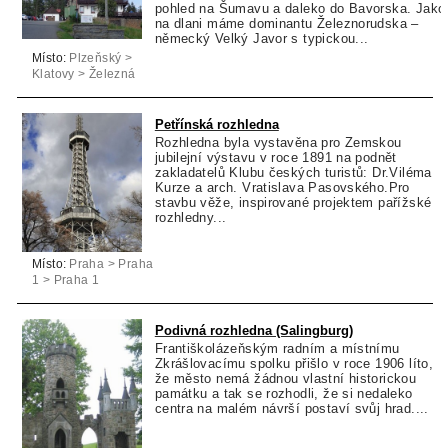
pohled na Šumavu a daleko do Bavorska. Jako
na dlani máme dominantu Železnorudska –
německý Velký Javor s typickou...
Místo:
Plzeňský >
Klatovy > Železná
Ruda
Petřínská rozhledna
Rozhledna byla vystavěna pro Zemskou
jubilejní výstavu v roce 1891 na podnět
zakladatelů Klubu českých turistů: Dr.Viléma
Kurze a arch. Vratislava Pasovského.Pro
stavbu věže, inspirované projektem pařížské
rozhledny...
Místo:
Praha > Praha
1 > Praha 1
Podivná rozhledna (Salingburg)
Františkolázeňským radním a místnímu
Zkrášlovacímu spolku přišlo v roce 1906 líto,
že město nemá žádnou vlastní historickou
památku a tak se rozhodli, že si nedaleko
centra na malém návrší postaví svůj hrad....