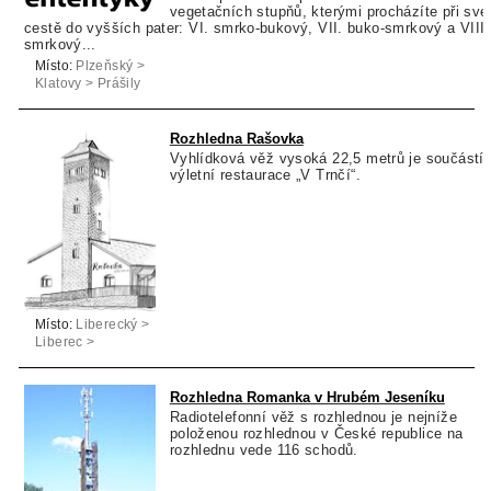
vegetačních stupňů, kterými procházíte při své
cestě do vyšších pater: VI. smrko-bukový, VII. buko-smrkový a VIII.
smrkový...
Místo:
Plzeňský >
Klatovy > Prášily
Rozhledna Rašovka
Vyhlídková věž vysoká 22,5 metrů je součástí
výletní restaurace „V Trnčí“.
Místo:
Liberecký >
Liberec >
Šimonovice
Rozhledna Romanka v Hrubém Jeseníku
Radiotelefonní věž s rozhlednou je nejníže
položenou rozhlednou v České republice na
rozhlednu vede 116 schodů.