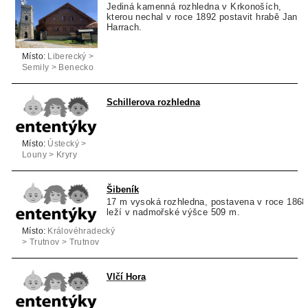
Jediná kamenná rozhledna v Krkonoších,
kterou nechal v roce 1892 postavit hrabě Jan
Harrach.
Místo:
Liberecký >
Semily > Benecko
Schillerova rozhledna
Místo:
Ústecký >
Louny > Kryry
Šibeník
17 m vysoká rozhledna, postavena v roce 1868
leží v nadmořské výšce 509 m.
Místo:
Královéhradecký
> Trutnov > Trutnov
Vlčí Hora