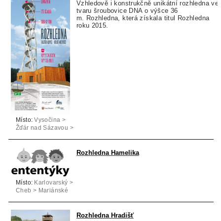
Vzhledově i konstrukčně unikátní rozhledna ve
tvaru šroubovice DNA o výšce 36
m. Rozhledna, která získala titul Rozhledna
roku 2015.
Místo:
Vysočina >
Žďár nad Sázavou >
Velké Meziříčí
Rozhledna Hamelika
Místo:
Karlovarský >
Cheb > Mariánské
Lázně
Rozhledna Hradišť