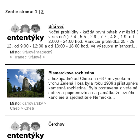
Zvolte stranu:
1
|
2
Bílá věž
Noční prohlídky - každý první pátek v měsíci (
v sezóně ) 7.4., 5.5., 2.6., 7.7., 4.8., 1.9. od
20:00 - 24:00 hod. Vánoční prohlídka 25 - 26.
12. od 9:00 - 12:00 a od 13:00 - 18:00 hod. Ve výstupní místnosti...
Místo:
Královéhradecký
> Hradec Králové >
Hradec Králové
Bismarckova rozhledna
Jihozápadně od Chebu na 637 m vysokém
vrchu Zelená Hora byla roku 1909 zpřístupněna
kamenná rozhledna. Byla postavena z veřejné
sbírky a pojmenována na památku železného
kancléře a sjednotitele Německa...
Místo:
Karlovarský >
Cheb > Cheb
Čerchov