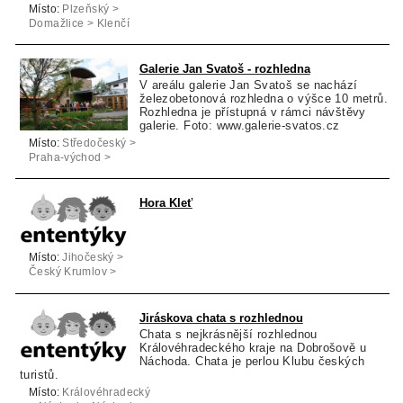
Místo:
Plzeňský >
Domažlice > Klenčí
pod Čerchovem
Galerie Jan Svatoš - rozhledna
V areálu galerie Jan Svatoš se nachází
železobetonová rozhledna o výšce 10 metrů.
Rozhledna je přístupná v rámci návštěvy
galerie. Foto: www.galerie-svatos.cz
Místo:
Středočeský >
Praha-východ >
Kostelec nad
Černými Lesy
Hora Kleť
Místo:
Jihočeský >
Český Krumlov >
Holubov
Jiráskova chata s rozhlednou
Chata s nejkrásnější rozhlednou
Královéhradeckého kraje na Dobrošově u
Náchoda. Chata je perlou Klubu českých
turistů.
Místo:
Královéhradecký