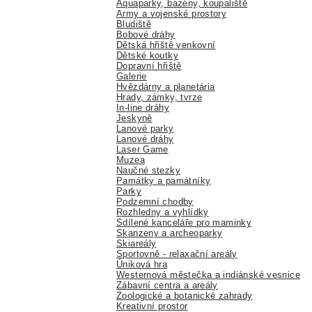
Aquaparky, bazény, koupaliště
Army a vojenské prostory
Bludiště
Bobové dráhy
Dětská hřiště venkovní
Dětské koutky
Dopravní hřiště
Galerie
Hvězdárny a planetária
Hrady, zámky, tvrze
In-line dráhy
Jeskyně
Lanové parky
Lanové dráhy
Laser Game
Muzea
Naučné stezky
Památky a památníky
Parky
Podzemní chodby
Rozhledny a vyhlídky
Sdílené kanceláře pro maminky
Skanzeny a archeoparky
Skiareály
Sportovně - relaxační areály
Úniková hra
Westernová městečka a indiánské vesnice
Zábavní centra a areály
Zoologické a botanické zahrady
Kreativní prostor