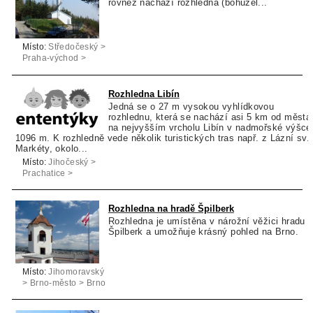
rovněž nachází rozhledna (bohužel...
Místo:
Středočeský >
Praha-východ >
Kamenice
Rozhledna Libín
Jedná se o 27 m vysokou vyhlídkovou
rozhlednu, která se nachází asi 5 km od města
na nejvyšším vrcholu Libín v nadmořské výšce
1096 m. K rozhledně vede několik turistických tras např. z Lázní sv.
Markéty, okolo...
Místo:
Jihočeský >
Prachatice >
Prachatice
Rozhledna na hradě Špilberk
Rozhledna je umístěna v nárožní věžici hradu
Špilberk a umožňuje krásný pohled na Brno.
Místo:
Jihomoravský
> Brno-město > Brno