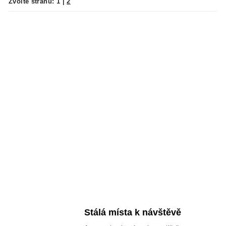
Zvolte stranu:
1
|
2
Stálá místa k návštěvě