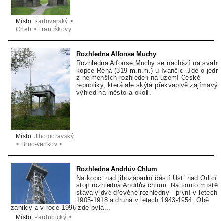
Místo:
Karlovarský >
Cheb > Františkovy
Lázně
Rozhledna Alfonse Muchy
Rozhledna Alfonse Muchy se nachází na svahu
kopce Réna (319 m.n.m.) u Ivančic. Jde o jedn
z nejmenších rozhleden na území České
republiky, která ale skýtá překvapivě zajímavý
výhled na město a okolí.
Místo:
Jihomoravský
> Brno-venkov >
Ivančice
Rozhledna Andrlův Chlum
Na kopci nad jihozápadní částí Ústí nad Orlicí
stojí rozhledna Andrlův chlum. Na tomto místě
stávaly dvě dřevěné rozhledny - první v letech
1905-1918 a druhá v letech 1943-1954. Obě
zanikly a v roce 1996 zde byla...
Místo:
Pardubický >