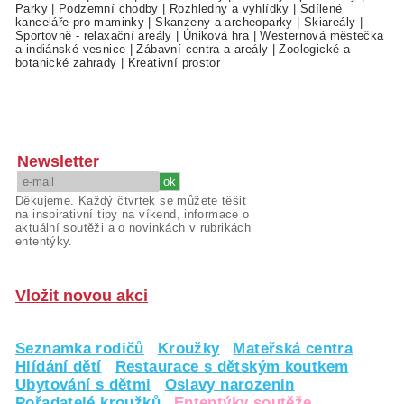
Parky
|
Podzemní chodby
|
Rozhledny a vyhlídky
|
Sdílené
kanceláře pro maminky
|
Skanzeny a archeoparky
|
Skiareály
|
Sportovně - relaxační areály
|
Úniková hra
|
Westernová městečka
a indiánské vesnice
|
Zábavní centra a areály
|
Zoologické a
botanické zahrady
|
Kreativní prostor
Newsletter
Děkujeme. Každý čtvrtek se můžete těšit
na inspirativní tipy na víkend, informace o
aktuální soutěži a o novinkách v rubrikách
ententýky.
Vložit novou akci
Seznamka rodičů
Kroužky
Mateřská centra
Hlídání dětí
Restaurace s dětským koutkem
Ubytování s dětmi
Oslavy narozenin
Pořadatelé kroužků
Ententýky soutěže