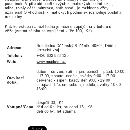
podmínek. V případě nepříznivých klimatických podmínek, tj.
mlha, trvalý déšť, námraza, sníh apod., je rozhledna vždy
uzavřena! O vhodnosti klimatických podmínek rozhoduje obsluha
rozhledny.
Klíč ke vstupu na rozhlednu je možné zapůjčit si v bufetu u
věže (vratná záloha za vypůjčení klíče 100,- Kč).
Rozhledna Děčínský Sněžník, 40502, Děčín,
Adresa:
Ústecký kraj
Telefon:
+420 603 923 139
Web:
www.mujilove.cz
duben - červen,
září - říjen: pondělí - pátek 10:00
- 17:00,
sobota, neděle, svátky 9:00 - 17:00
Otevírací
červenec - srpen: každý den 9:00 - 19:00
doba:
listopad - březen: sobota, neděle, svátky 10:00 -
16:00
dospělí 30,- Kč
Vstupné/Cena:
děti od 6-ti let, studenti 15,- Kč
děti do 6-ti let zdarma