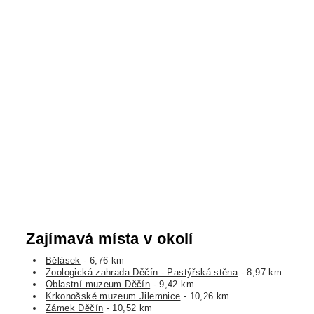
Zajímavá místa v okolí
Bělásek
- 6,76 km
Zoologická zahrada Děčín - Pastýřská stěna
- 8,97 km
Oblastní muzeum Děčín
- 9,42 km
Krkonošské muzeum Jilemnice
- 10,26 km
Zámek Děčín
- 10,52 km