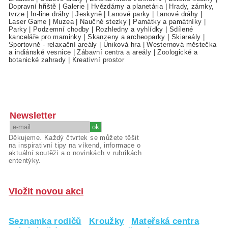
Dopravní hřiště
|
Galerie
|
Hvězdárny a planetária
|
Hrady, zámky,
tvrze
|
In-line dráhy
|
Jeskyně
|
Lanové parky
|
Lanové dráhy
|
Laser Game
|
Muzea
|
Naučné stezky
|
Památky a památníky
|
Parky
|
Podzemní chodby
|
Rozhledny a vyhlídky
|
Sdílené
kanceláře pro maminky
|
Skanzeny a archeoparky
|
Skiareály
|
Sportovně - relaxační areály
|
Úniková hra
|
Westernová městečka
a indiánské vesnice
|
Zábavní centra a areály
|
Zoologické a
botanické zahrady
|
Kreativní prostor
Newsletter
Děkujeme. Každý čtvrtek se můžete těšit
na inspirativní tipy na víkend, informace o
aktuální soutěži a o novinkách v rubrikách
ententýky.
Vložit novou akci
Seznamka rodičů
Kroužky
Mateřská centra