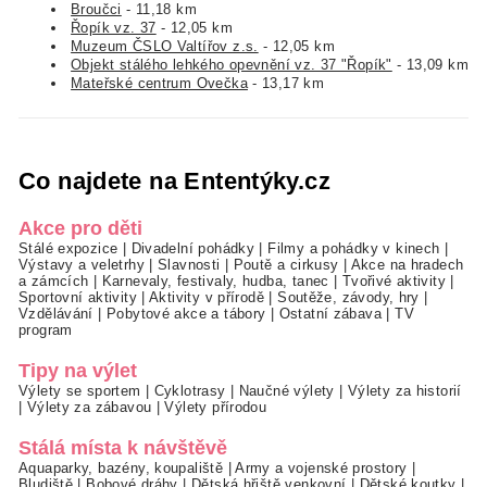
Broučci
- 11,18 km
Řopík vz. 37
- 12,05 km
Muzeum ČSLO Valtířov z.s.
- 12,05 km
Objekt stálého lehkého opevnění vz. 37 "Řopík"
- 13,09 km
Mateřské centrum Ovečka
- 13,17 km
Co najdete na Ententýky.cz
Akce pro děti
Stálé expozice
|
Divadelní pohádky
|
Filmy a pohádky v kinech
|
Výstavy a veletrhy
|
Slavnosti
|
Poutě a cirkusy
|
Akce na hradech
a zámcích
|
Karnevaly, festivaly, hudba, tanec
|
Tvořivé aktivity
|
Sportovní aktivity
|
Aktivity v přírodě
|
Soutěže, závody, hry
|
Vzdělávání
|
Pobytové akce a tábory
|
Ostatní zábava
|
TV
program
Tipy na výlet
Výlety se sportem
|
Cyklotrasy
|
Naučné výlety
|
Výlety za historií
|
Výlety za zábavou
|
Výlety přírodou
Stálá místa k návštěvě
Aquaparky, bazény, koupaliště
|
Army a vojenské prostory
|
Bludiště
|
Bobové dráhy
|
Dětská hřiště venkovní
|
Dětské koutky
|