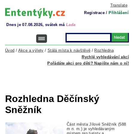
Translate
Registrace
/
Přihlášení
Dnes je 07.08.2026, svátek má
Lada
Úvod
/
Akce a výlety
/
Stálá místa k návštěvě
/
Rozhledna
Rychlé vyhledávání akcí
Pořádáte akci pro děti? Napište nám o ní!
Rozhledna Děčínský
Sněžník
Část města Jílové Sněžník (588
m n. m.) je vyhledávaným
místem pro turisty a