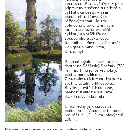
sportovce. Pro návštěvníky jsou
připraveny značené turistické a
cyklistické cesty, v zimním
období síť udržovaných
běžeckých tratí. Je zde
celoročně otevřena hraniční
turistická stezka pro pěší,
cyklisty a vozíčkáře do
sousedního Saska (obec
Rosenthal - Bielatal, dále směr
Königstein nebo Pirna,
Drážďany).
Po značených cestách se lze
dostat na Děčínský Sněžník (723
m n. m. ), na jehož vrcholu je
postavena rozhledna.
Z nejznámějších míst, která lze
spatřit, uvádíme Milešovku,
Bezděz, Ještěd, Krkonoše,
pevnost Königstein a věže
drážďanských kostelů.
U rozhledny je k dispozici
občerstvení. Vzdálenost z obce
pro pěší je 1,5 - 2 km, převýšení
135 m.
Rozhledna je otevřena pouze za vhodných klimatických