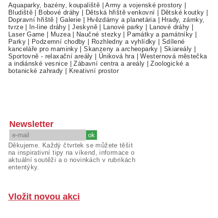
Aquaparky, bazény, koupaliště
|
Army a vojenské prostory
|
Bludiště
|
Bobové dráhy
|
Dětská hřiště venkovní
|
Dětské koutky
|
Dopravní hřiště
|
Galerie
|
Hvězdárny a planetária
|
Hrady, zámky,
tvrze
|
In-line dráhy
|
Jeskyně
|
Lanové parky
|
Lanové dráhy
|
Laser Game
|
Muzea
|
Naučné stezky
|
Památky a památníky
|
Parky
|
Podzemní chodby
|
Rozhledny a vyhlídky
|
Sdílené
kanceláře pro maminky
|
Skanzeny a archeoparky
|
Skiareály
|
Sportovně - relaxační areály
|
Úniková hra
|
Westernová městečka
a indiánské vesnice
|
Zábavní centra a areály
|
Zoologické a
botanické zahrady
|
Kreativní prostor
Newsletter
Děkujeme. Každý čtvrtek se můžete těšit
na inspirativní tipy na víkend, informace o
aktuální soutěži a o novinkách v rubrikách
ententýky.
Vložit novou akci