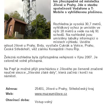
km jihozápadně od městečka
Jílové u Prahy. Jde o stavbu
společností Vodafone a T-
Mobile s vyhlídkovou plošinou.
Rozhledna je vysoká 30,7 metrů,
vyhlídkový ochoz je umístěn ve
výši 18 metrů a vede na něj 91
schodů. Na rozhledně jsou
umístěny tabulky informující o
místech výhledu. Uvidíte
odsud Jílové u Prahy, Brdy, vysílače Cukrák a Votice, Prahu,
České Středohoří, věž zámku Konopiště i horu Říp.
Železná rozhledna byla zpřístupněna veřejnosti v říjnu 2007. Je
celoročně volně přístupná.
Na Pepř je možné přijít procházkou z Jílového po červeně značené
naučné stezce „Jílovské zlaté doly“, která začíná i končí na
náměstí.
Adresa:
25401, Jílové u Prahy, Středočeský kraj
Web:
www.muzeumjilove.cz
Otevírací doba:
Vstup volný