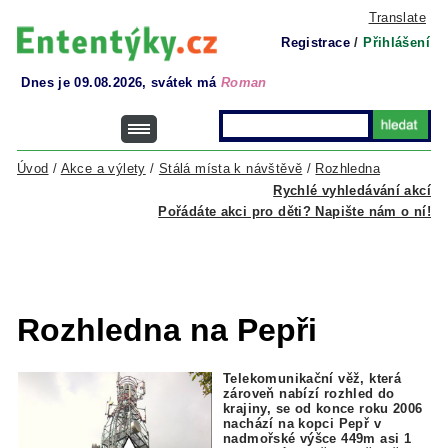
Translate
Registrace
/
Přihlášení
Dnes je 09.08.2026, svátek má
Roman
Úvod
/
Akce a výlety
/
Stálá místa k návštěvě
/
Rozhledna
Rychlé vyhledávání akcí
Pořádáte akci pro děti? Napište nám o ní!
Rozhledna na Pepři
Telekomunikační věž, která
zároveň nabízí rozhled do
krajiny, se od konce roku 2006
nachází na kopci Pepř v
nadmořské výšce 449m asi 1