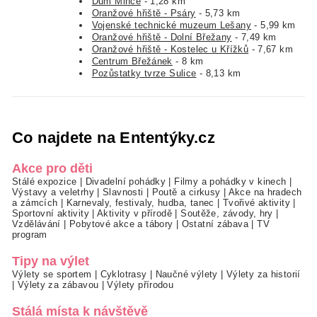
Dům Mince
- 1,28 km
Oranžové hřiště - Psáry
- 5,73 km
Vojenské technické muzeum Lešany
- 5,99 km
Oranžové hřiště - Dolní Břežany
- 7,49 km
Oranžové hřiště - Kostelec u Křížků
- 7,67 km
Centrum Břežánek
- 8 km
Pozůstatky tvrze Sulice
- 8,13 km
Co najdete na Ententýky.cz
Akce pro děti
Stálé expozice
|
Divadelní pohádky
|
Filmy a pohádky v kinech
|
Výstavy a veletrhy
|
Slavnosti
|
Poutě a cirkusy
|
Akce na hradech
a zámcích
|
Karnevaly, festivaly, hudba, tanec
|
Tvořivé aktivity
|
Sportovní aktivity
|
Aktivity v přírodě
|
Soutěže, závody, hry
|
Vzdělávání
|
Pobytové akce a tábory
|
Ostatní zábava
|
TV
program
Tipy na výlet
Výlety se sportem
|
Cyklotrasy
|
Naučné výlety
|
Výlety za historií
|
Výlety za zábavou
|
Výlety přírodou
Stálá místa k návštěvě