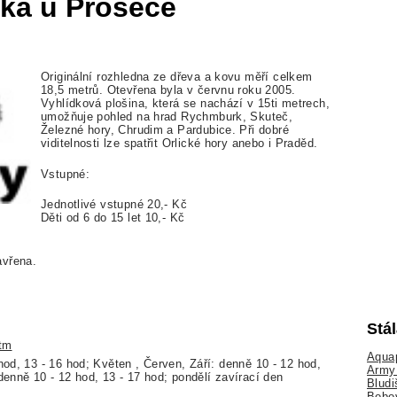
ka u Proseče
Originální rozhledna ze dřeva a kovu měří celkem
18,5 metrů. Otevřena byla v červnu roku 2005.
Vyhlídková plošina, která se nachází v 15ti metrech,
umožňuje pohled na hrad Rychmburk, Skuteč,
Železné hory, Chrudim a Pardubice. Při dobré
viditelnosti lze spatřit Orlické hory anebo i Praděd.
Vstupné:
Jednotlivé vstupné 20,- Kč
Děti od 6 do 15 let 10,- Kč
avřena.
Stá
tm
Aquap
hod, 13 - 16 hod; Květen , Červen, Září: denně 10 - 12 hod,
Army 
denně 10 - 12 hod, 13 - 17 hod; pondělí zavírací den
Bludi
Bobo