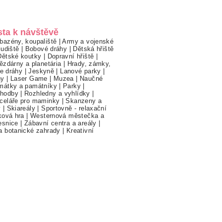
sta k návštěvě
bazény, koupaliště
|
Army a vojenské
ludiště
|
Bobové dráhy
|
Dětská hřiště
Dětské koutky
|
Dopravní hřiště
|
ězdárny a planetária
|
Hrady, zámky,
ne dráhy
|
Jeskyně
|
Lanové parky
|
hy
|
Laser Game
|
Muzea
|
Naučné
mátky a památníky
|
Parky
|
hodby
|
Rozhledny a vyhlídky
|
celáře pro maminky
|
Skanzeny a
y
|
Skiareály
|
Sportovně - relaxační
ková hra
|
Westernová městečka a
esnice
|
Zábavní centra a areály
|
a botanické zahrady
|
Kreativní