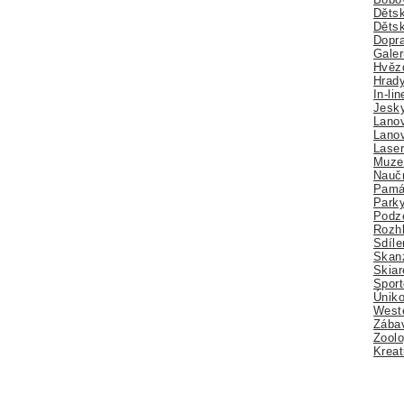
Dětsk
Děts
Dopra
Galer
Hvězd
Hrady
In-li
Jesk
Lano
Lano
Lase
Muze
Nauč
Pamá
Park
Podz
Rozhl
Sdíle
Skan
Skiar
Sport
Úniko
Weste
Zábav
Zoolo
Kreat