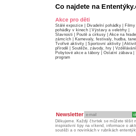
Co najdete na Ententýky.
Akce pro děti
Stálé expozice
|
Divadelní pohádky
|
Filmy
pohádky v kinech
|
Výstavy a veletrhy
|
Slavnosti
|
Poutě a cirkusy
|
Akce na hrade
zámcích
|
Karnevaly, festivaly, hudba, tan
Tvořivé aktivity
|
Sportovní aktivity
|
Aktivi
přírodě
|
Soutěže, závody, hry
|
Vzděláván
Pobytové akce a tábory
|
Ostatní zábava
|
program
Newsletter
Děkujeme. Každý čtvrtek se můžete těšit 
inspirativní tipy na víkend, informace o akt
soutěži a o novinkách v rubrikách ententýk