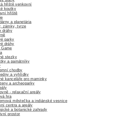
á hřiště venkovní
ké koutky
vní hřiště
ie
árny a planetária
, zámky, tvrze
ne dráhy
yně
vé parky
vé dráhy
r Game
a
né stezky
tky a památníky
y
emní chodby
edny a vyhlídky
né kanceláře pro maminky
zeny a archeoparky
eály
ovně - relaxační areály
vá hra
rnová městečka a indiánské vesnice
ní centra a areály
gické a botanické zahrady
ivní prostor