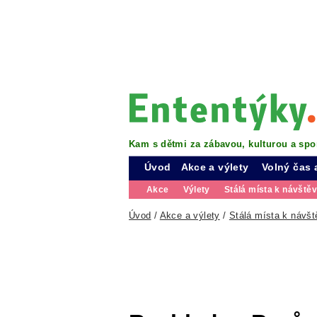
Kam s dětmi za zábavou, kulturou a spo
Úvod
Akce a výlety
Volný čas 
Akce
Výlety
Stálá místa k návště
Úvod
/
Akce a výlety
/
Stálá místa k návšt