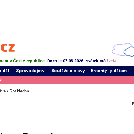
rtem v České republice.
Dnes je 07.08.2026, svátek má
Lada
a děti
Zpravodajství
Soutěže a slevy
Ententýky dětem
vě
ěvě
/
Rozhledna
P