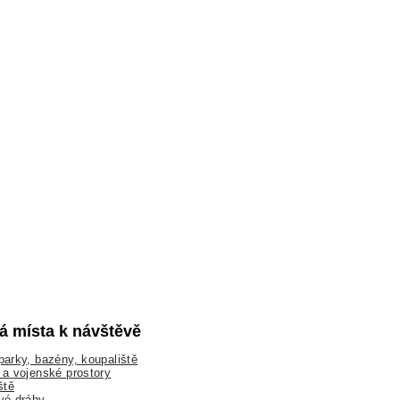
lá místa k návštěvě
arky, bazény, koupaliště
a vojenské prostory
ště
vé dráhy