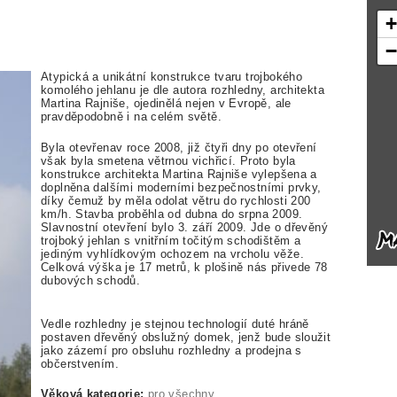
Atypická a unikátní konstrukce tvaru trojbokého
komolého jehlanu je dle autora rozhledny, architekta
Martina Rajniše, ojedinělá nejen v Evropě, ale
pravděpodobně i na celém světě.
Byla otevřenav roce 2008, již čtyři dny po otevření
však byla smetena větrnou vichřicí. Proto byla
konstrukce architekta Martina Rajniše vylepšena a
doplněna dalšími moderními bezpečnostními prvky,
díky čemuž by měla odolat větru do rychlosti 200
km/h. Stavba proběhla od dubna do srpna 2009.
Slavnostní otevření bylo 3. září 2009. Jde o dřevěný
trojboký jehlan s vnitřním točitým schodištěm a
jediným vyhlídkovým ochozem na vrcholu věže.
Celková výška je 17 metrů, k plošině nás přivede 78
dubových schodů.
Vedle rozhledny je stejnou technologií duté hráně
postaven dřevěný obslužný domek, jenž bude sloužit
jako zázemí pro obsluhu rozhledny a prodejna s
občerstvením.
Věková kategorie:
pro všechny