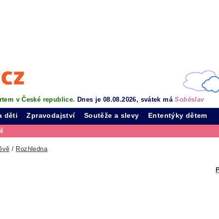
rtem v České republice.
Dnes je 08.08.2026, svátek má
Soběslav
a děti
Zpravodajství
Soutěže a slevy
Ententýky dětem
vě
ěvě
/
Rozhledna
P