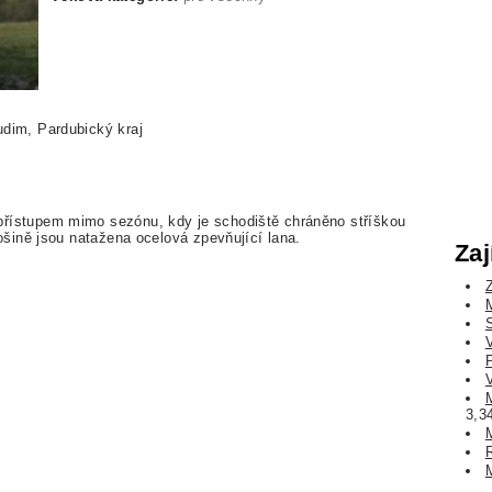
dim, Pardubický kraj
řístupem mimo sezónu, kdy je schodiště chráněno stříškou
lošině jsou natažena ocelová zpevňující lana.
Zaj
3,3