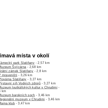
ímavá místa v okolí
Zámecký park Slatiňany
- 2,57 km
Muzeum Švýcárna
- 2,68 km
Státní zámek Slatiňany
- 2,8 km
V mraveništi
- 3,26 km
Plovárna Slatiňany
- 3,27 km
Výstavní síň Vodních zdrojů
- 3,27 km
Muzeum loutkářských kultur v Chrudimi
-
4 km
Muzeum barokních soch
- 3,46 km
Regionální muzeum v Chrudimi
- 3,46 km
Mama klub
- 3,47 km