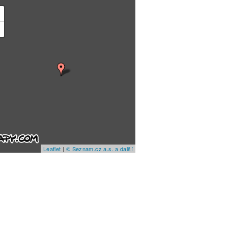
+
−
Leaflet
|
© Seznam.cz a.s. a další