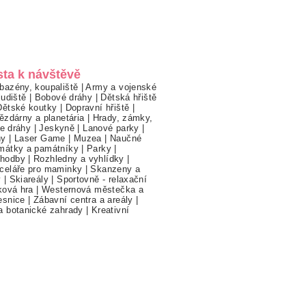
sta k návštěvě
bazény, koupaliště
|
Army a vojenské
ludiště
|
Bobové dráhy
|
Dětská hřiště
Dětské koutky
|
Dopravní hřiště
|
ězdárny a planetária
|
Hrady, zámky,
ne dráhy
|
Jeskyně
|
Lanové parky
|
hy
|
Laser Game
|
Muzea
|
Naučné
mátky a památníky
|
Parky
|
hodby
|
Rozhledny a vyhlídky
|
celáře pro maminky
|
Skanzeny a
y
|
Skiareály
|
Sportovně - relaxační
ková hra
|
Westernová městečka a
esnice
|
Zábavní centra a areály
|
a botanické zahrady
|
Kreativní