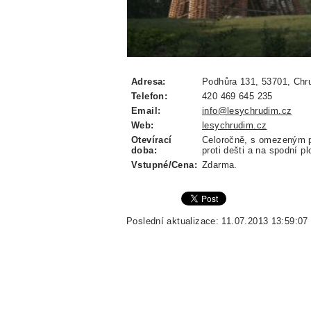
Adresa:
Podhůra 131, 53701, Chru
Telefon:
420 469 645 235
Email:
info@lesychrudim.cz
Web:
lesychrudim.cz
Otevírací
Celoročně, s omezeným p
doba:
proti dešti a na spodní p
Vstupné/Cena:
Zdarma.
Poslední aktualizace: 11.07.2013 13:59:07