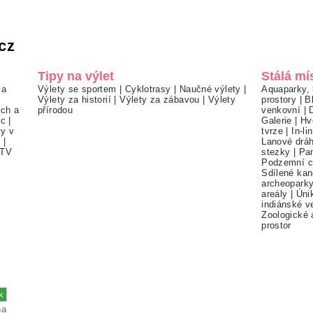
cz
Tipy na výlet
Stálá mí
 a
Výlety se sportem
|
Cyklotrasy
|
Naučné výlety
|
Aquaparky, 
Výlety za historií
|
Výlety za zábavou
|
Výlety
prostory
|
B
ch a
přírodou
venkovní
|
ec
|
Galerie
|
Hv
ty v
tvrze
|
In-li
í
|
Lanové drá
TV
stezky
|
Pa
Podzemní c
Sdílené kan
archeopark
areály
|
Úni
indiánské v
Zoologické 
prostor
na