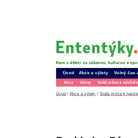
Kam s dětmi za zábavou, kulturou a spo
Úvod
Akce a výlety
Volný čas 
Akce
Výlety
Stálá místa k návště
Úvod
/
Akce a výlety
/
Stálá místa k návšt