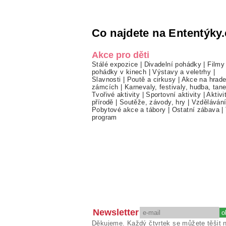
Co najdete na Ententýky.
Akce pro děti
Stálé expozice
|
Divadelní pohádky
|
Filmy
pohádky v kinech
|
Výstavy a veletrhy
|
Slavnosti
|
Poutě a cirkusy
|
Akce na hrade
zámcích
|
Karnevaly, festivaly, hudba, tan
Tvořivé aktivity
|
Sportovní aktivity
|
Aktivi
přírodě
|
Soutěže, závody, hry
|
Vzděláván
Pobytové akce a tábory
|
Ostatní zábava
|
program
Newsletter
Děkujeme. Každý čtvrtek se můžete těšit 