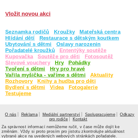
Vložit novou akci
Seznamka rodičů
Kroužky
Mateřská centra
Hlídání dětí
Restaurace s dětským koutkem
Ubytování s dětmi
Oslavy narozenin
Pořadatelé kroužků
Ententýky soutěže
Kupovačka
Soutěže pro děti
Fotosoutěž
Slevové vouchery
Hry
Pohádky
Tvoření s dětmi
Hry pro hravé
Vařila myšička - vaříme s dětmi
Aktuality
Rozhovory
Knihy a hudba pro děti
Bydlení s dětmi
Videa
Fotogalerie
Testujeme
O nás
Reklama
Mediální partnerství
Spolupracujeme
Odkazy
pro rodiče
Kontakt
Za správnost informací nemůžeme ručit, v čase může dojít ke
změnám. Vždy si proto prosím pro jistotu zkontrolujte aktuálnost
vybrané akce na uvedených webových stránkách pořadatele.