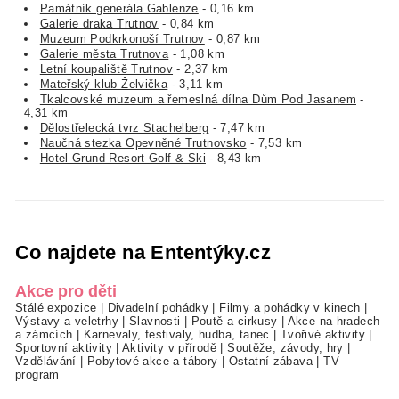
Památník generála Gablenze
- 0,16 km
Galerie draka Trutnov
- 0,84 km
Muzeum Podkrkonoší Trutnov
- 0,87 km
Galerie města Trutnova
- 1,08 km
Letní koupaliště Trutnov
- 2,37 km
Mateřský klub Želvička
- 3,11 km
Tkalcovské muzeum a řemeslná dílna Dům Pod Jasanem
-
4,31 km
Dělostřelecká tvrz Stachelberg
- 7,47 km
Naučná stezka Opevněné Trutnovsko
- 7,53 km
Hotel Grund Resort Golf & Ski
- 8,43 km
Co najdete na Ententýky.cz
Akce pro děti
Stálé expozice
|
Divadelní pohádky
|
Filmy a pohádky v kinech
|
Výstavy a veletrhy
|
Slavnosti
|
Poutě a cirkusy
|
Akce na hradech
a zámcích
|
Karnevaly, festivaly, hudba, tanec
|
Tvořivé aktivity
|
Sportovní aktivity
|
Aktivity v přírodě
|
Soutěže, závody, hry
|
Vzdělávání
|
Pobytové akce a tábory
|
Ostatní zábava
|
TV
program