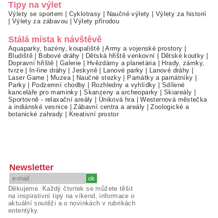
Tipy na výlet
Výlety se sportem
|
Cyklotrasy
|
Naučné výlety
|
Výlety za historií
|
Výlety za zábavou
|
Výlety přírodou
Stálá místa k návštěvě
Aquaparky, bazény, koupaliště
|
Army a vojenské prostory
|
Bludiště
|
Bobové dráhy
|
Dětská hřiště venkovní
|
Dětské koutky
|
Dopravní hřiště
|
Galerie
|
Hvězdárny a planetária
|
Hrady, zámky,
tvrze
|
In-line dráhy
|
Jeskyně
|
Lanové parky
|
Lanové dráhy
|
Laser Game
|
Muzea
|
Naučné stezky
|
Památky a památníky
|
Parky
|
Podzemní chodby
|
Rozhledny a vyhlídky
|
Sdílené
kanceláře pro maminky
|
Skanzeny a archeoparky
|
Skiareály
|
Sportovně - relaxační areály
|
Úniková hra
|
Westernová městečka
a indiánské vesnice
|
Zábavní centra a areály
|
Zoologické a
botanické zahrady
|
Kreativní prostor
Newsletter
Děkujeme. Každý čtvrtek se můžete těšit
na inspirativní tipy na víkend, informace o
aktuální soutěži a o novinkách v rubrikách
ententýky.