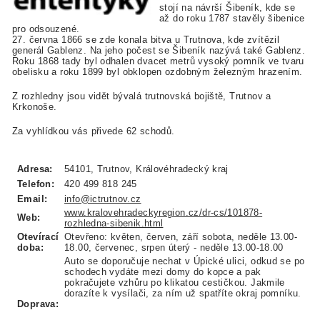
stojí na návrší Šibeník, kde se
až do roku 1787 stavěly šibenice
pro odsouzené.
27. června 1866 se zde konala bitva u Trutnova, kde zvítězil
generál Gablenz. Na jeho počest se Šibeník nazývá také Gablenz.
Roku 1868 tady byl odhalen dvacet metrů vysoký pomník ve tvaru
obelisku a roku 1899 byl obklopen ozdobným železným hrazením.
Z rozhledny jsou vidět bývalá trutnovská bojiště, Trutnov a
Krkonoše.
Za vyhlídkou vás přivede 62 schodů.
Adresa:
54101, Trutnov, Královéhradecký kraj
Telefon:
420 499 818 245
Email:
info@ictrutnov.cz
www.kralovehradeckyregion.cz/dr-cs/101878-
Web:
rozhledna-sibenik.html
Otevírací
Otevřeno: květen, červen, září sobota, neděle 13.00-
doba:
18.00, červenec, srpen úterý - neděle 13.00-18.00
Auto se doporučuje nechat v Úpické ulici, odkud se po
schodech vydáte mezi domy do kopce a pak
pokračujete vzhůru po klikatou cestičkou. Jakmile
dorazíte k vysílači, za ním už spatříte okraj pomníku.
Doprava: