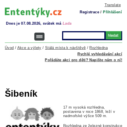
Translate
Registrace
/
Přihlášení
Dnes je 07.08.2026, svátek má
Lada
Úvod
/
Akce a výlety
/
Stálá místa k návštěvě
/
Rozhledna
Rychlé vyhledávání akcí
Pořádáte akci pro děti? Napište nám o ní!
Šibeník
17 m vysoká rozhledna,
postavena v roce 1868, leží v
nadmořské výšce 509 m.
Rozhledna ze železné konstrukce