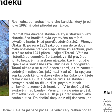
ndeku
Rozhledna se nachází na vrchu Landek, který je od
roku 1992 národní přírodní památkou.
Pětimetrová dřevěná stavba ve stylu strážních věží
historického hradiště byla vystavěna na místě
bývalého hradu. Hrad pravděpodobně založil Přemysl
Otakar II. po roce 1253 jako ochranu do té doby
málo opevněné hranice s opolským knížectvím, přes
které se roku 1241 převalil nájezd Tatarů. Většina
historiků se domnívá, že Landek vznikl právě po
tomto hrozivém tatarském nájezdu, kterým utrpělo
Opavsko a současně i kraj Hlučínský. Po vypuzení
Tatarů ukázalo se nutné opevnit zemi, a tím zamezit
podobným nájezdům, jaký například učinila spojená
vojska opolského, krakovského a haličského knížete
právě v roce 1253. Počalo se tudíž se stavbou
pevných hradů na těžko přístupných místech
a hlavně na zemských hranicích. V té době byl též
vystavěn hrad Landek. První zmínka o něm je však
Stá
až z roku 1297. V roce 1518 je již hrad uváděn jako
pouhá sutina. Do dnešní doby se z něj dochoval jen
Aquap
Army 
Bludi
 Ostravu, ale za jasného počasí je vidět celý hřeben hor až
Bobo