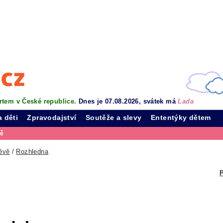
rtem v České republice.
Dnes je 07.08.2026, svátek má
Lada
a děti
Zpravodajství
Soutěže a slevy
Ententýky dětem
vě
ěvě
/
Rozhledna
P