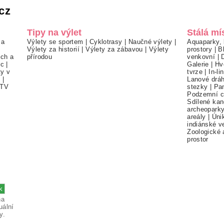
cz
Tipy na výlet
Stálá mí
 a
Výlety se sportem
|
Cyklotrasy
|
Naučné výlety
|
Aquaparky, 
Výlety za historií
|
Výlety za zábavou
|
Výlety
prostory
|
B
ch a
přírodou
venkovní
|
ec
|
Galerie
|
Hv
ty v
tvrze
|
In-li
í
|
Lanové drá
TV
stezky
|
Pa
Podzemní c
Sdílené kan
archeopark
areály
|
Úni
indiánské v
Zoologické 
prostor
na
uální
y.