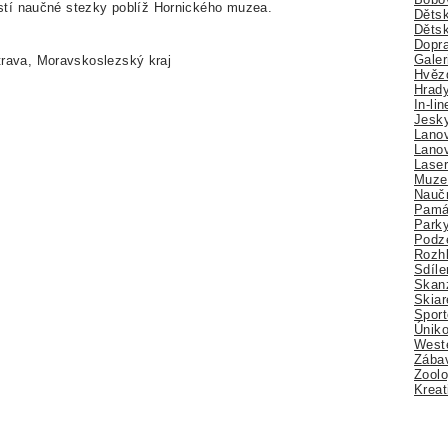
tí naučné stezky poblíž Hornického muzea.
Dětsk
Děts
Dopra
Galer
rava, Moravskoslezský kraj
Hvězd
Hrady
In-li
Jesk
Lano
Lano
Lase
Muze
Nauč
Pamá
Park
Podz
Rozhl
Sdíle
Skan
Skiar
Sport
Úniko
Weste
Zábav
Zoolo
Kreat