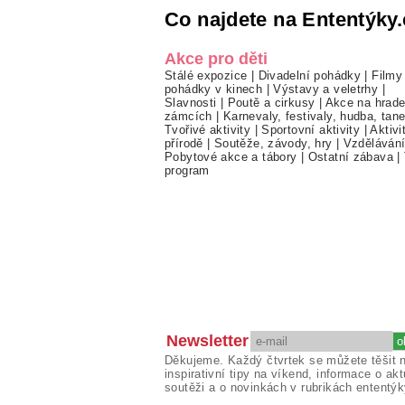
Co najdete na Ententýky.
Akce pro děti
Stálé expozice
|
Divadelní pohádky
|
Filmy
pohádky v kinech
|
Výstavy a veletrhy
|
Slavnosti
|
Poutě a cirkusy
|
Akce na hrade
zámcích
|
Karnevaly, festivaly, hudba, tan
Tvořivé aktivity
|
Sportovní aktivity
|
Aktivi
přírodě
|
Soutěže, závody, hry
|
Vzděláván
Pobytové akce a tábory
|
Ostatní zábava
|
program
Newsletter
Děkujeme. Každý čtvrtek se můžete těšit 
inspirativní tipy na víkend, informace o akt
soutěži a o novinkách v rubrikách ententýk