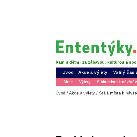
Kam s dětmi za zábavou, kulturou a spo
Úvod
Akce a výlety
Volný čas 
Akce
Výlety
Stálá místa k návště
Úvod
/
Akce a výlety
/
Stálá místa k návšt