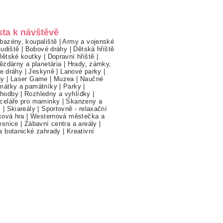
sta k návštěvě
bazény, koupaliště
|
Army a vojenské
ludiště
|
Bobové dráhy
|
Dětská hřiště
Dětské koutky
|
Dopravní hřiště
|
ězdárny a planetária
|
Hrady, zámky,
ne dráhy
|
Jeskyně
|
Lanové parky
|
hy
|
Laser Game
|
Muzea
|
Naučné
mátky a památníky
|
Parky
|
hodby
|
Rozhledny a vyhlídky
|
celáře pro maminky
|
Skanzeny a
y
|
Skiareály
|
Sportovně - relaxační
ková hra
|
Westernová městečka a
esnice
|
Zábavní centra a areály
|
a botanické zahrady
|
Kreativní