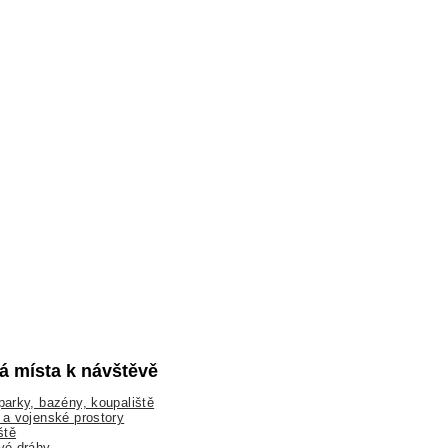
lá místa k návštěvě
arky, bazény, koupaliště
a vojenské prostory
ště
vé dráhy