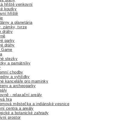
á hřiště venkovní
ké koutky
vní hřiště
ie
árny a planetária
, zámky, tvrze
ne dráhy
yně
vé parky
vé dráhy
r Game
a
né stezky
tky a památníky
y
emní chodby
edny a vyhlídky
né kanceláře pro maminky
zeny a archeoparky
eály
ovně - relaxační areály
vá hra
rnová městečka a indiánské vesnice
ní centra a areály
gické a botanické zahrady
ivní prostor