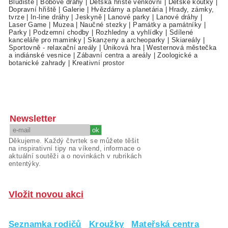
Bludiště
|
Bobové dráhy
|
Dětská hřiště venkovní
|
Dětské koutky
|
Dopravní hřiště
|
Galerie
|
Hvězdárny a planetária
|
Hrady, zámky,
tvrze
|
In-line dráhy
|
Jeskyně
|
Lanové parky
|
Lanové dráhy
|
Laser Game
|
Muzea
|
Naučné stezky
|
Památky a památníky
|
Parky
|
Podzemní chodby
|
Rozhledny a vyhlídky
|
Sdílené
kanceláře pro maminky
|
Skanzeny a archeoparky
|
Skiareály
|
Sportovně - relaxační areály
|
Úniková hra
|
Westernová městečka
a indiánské vesnice
|
Zábavní centra a areály
|
Zoologické a
botanické zahrady
|
Kreativní prostor
Newsletter
Děkujeme. Každý čtvrtek se můžete těšit
na inspirativní tipy na víkend, informace o
aktuální soutěži a o novinkách v rubrikách
ententýky.
Vložit novou akci
Seznamka rodičů
Kroužky
Mateřská centra