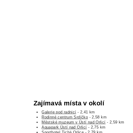
Zajímavá místa v okolí
Galerie pod radnicí
- 2,41 km
Rodinné centrum Srdíčko
- 2,58 km
Městské muzeum v Ústí nad Orlicí
- 2,59 km
Aquapark Ústí nad Orlicí
- 2,75 km
Sporthotel Tichá Orlice
- 2,79 km