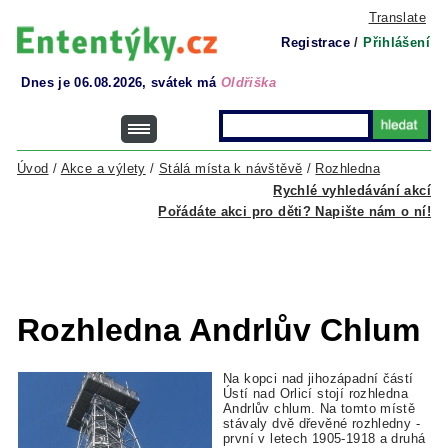
Translate
Registrace
/
Přihlášení
Dnes je 06.08.2026, svátek má
Oldřiška
Úvod
/
Akce a výlety
/
Stálá místa k návštěvě
/
Rozhledna
Rychlé vyhledávání akcí
Pořádáte akci pro děti? Napište nám o ní!
Rozhledna Andrlův Chlum
Na kopci nad jihozápadní částí
Ústí nad Orlicí stojí rozhledna
Andrlův chlum. Na tomto místě
stávaly dvě dřevěné rozhledny -
první v letech 1905-1918 a druhá