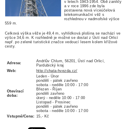
v letech 1943-1954. Obě zanikly
a v roce 1996 zde byla
postavena nová víceúčelová
telekomunikační věž s
rozhlednou v nadmořské výšce
559 m.
Celková výška věže je 49,4 m, vyhlídková plošina se nachází ve
výšce 34,6 m. K rozhledně je možné se dostat z Ústí nad Orlicí
např. po zelené turistické značce vedoucí lesem kolem křížové
cesty.
Andrlův Chlum, 56201, Ústí nad Orlicí,
Adresa:
Pardubický kraj
Web:
http://chata-hvezda.cz/
Leden - Únor
pondělí - pátek zavřeno
sobota - neděle 10:00 - 17:00
Březen - Říjen
Otevírací
pondělí zavřeno
doba:
úterý - neděle 10:00 - 17:00
Listopad - Prosinec
pondělí - pátek zavřeno
sobota - neděle 10:00 - 17:00
Vstupné/Cena:
15,- Kč