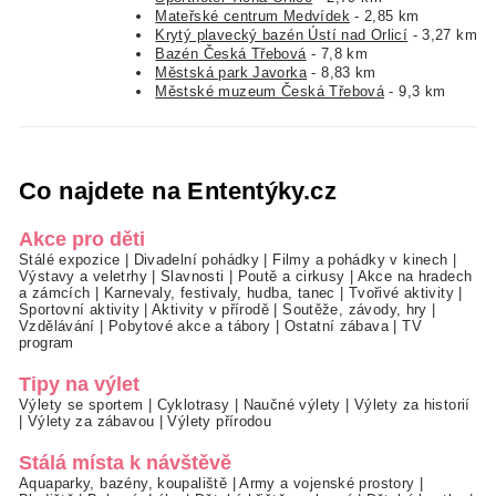
Mateřské centrum Medvídek
- 2,85 km
Krytý plavecký bazén Ústí nad Orlicí
- 3,27 km
Bazén Česká Třebová
- 7,8 km
Městská park Javorka
- 8,83 km
Městské muzeum Česká Třebová
- 9,3 km
Co najdete na Ententýky.cz
Akce pro děti
Stálé expozice
|
Divadelní pohádky
|
Filmy a pohádky v kinech
|
Výstavy a veletrhy
|
Slavnosti
|
Poutě a cirkusy
|
Akce na hradech
a zámcích
|
Karnevaly, festivaly, hudba, tanec
|
Tvořivé aktivity
|
Sportovní aktivity
|
Aktivity v přírodě
|
Soutěže, závody, hry
|
Vzdělávání
|
Pobytové akce a tábory
|
Ostatní zábava
|
TV
program
Tipy na výlet
Výlety se sportem
|
Cyklotrasy
|
Naučné výlety
|
Výlety za historií
|
Výlety za zábavou
|
Výlety přírodou
Stálá místa k návštěvě
Aquaparky, bazény, koupaliště
|
Army a vojenské prostory
|