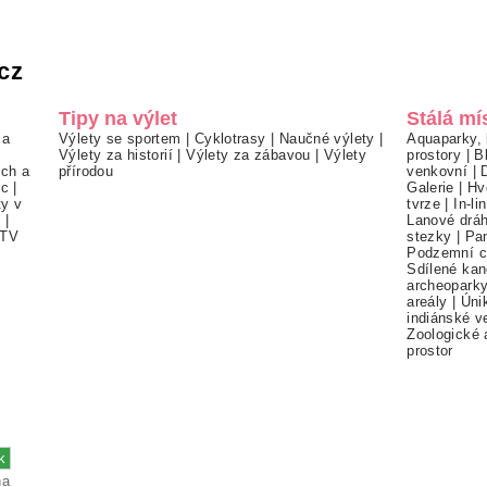
cz
Tipy na výlet
Stálá mí
 a
Výlety se sportem
|
Cyklotrasy
|
Naučné výlety
|
Aquaparky, 
Výlety za historií
|
Výlety za zábavou
|
Výlety
prostory
|
B
ch a
přírodou
venkovní
|
ec
|
Galerie
|
Hv
ty v
tvrze
|
In-li
í
|
Lanové drá
TV
stezky
|
Pa
Podzemní c
Sdílené kan
archeopark
areály
|
Úni
indiánské v
Zoologické 
prostor
na