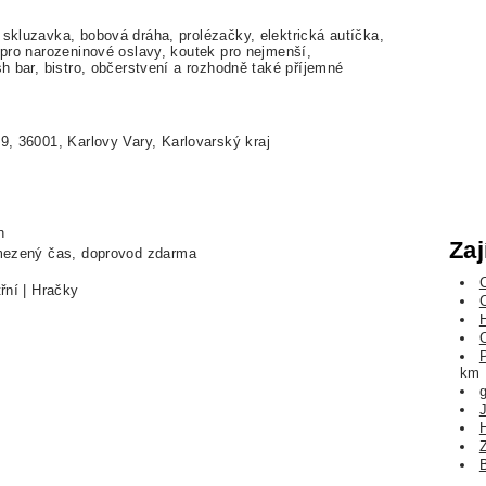
 skluzavka, bobová dráha, prolézačky, elektrická autíčka,
k pro narozeninové oslavy, koutek pro nejmenší,
sh bar, bistro, občerstvení a rozhodně také příjemné
, 36001, Karlovy Vary, Karlovarský kraj
n
Zaj
mezený čas, doprovod zdarma
řní | Hračky
km