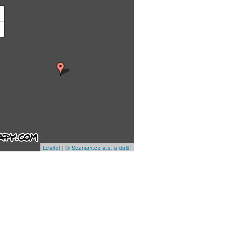
+
−
Leaflet
|
© Seznam.cz a.s. a další