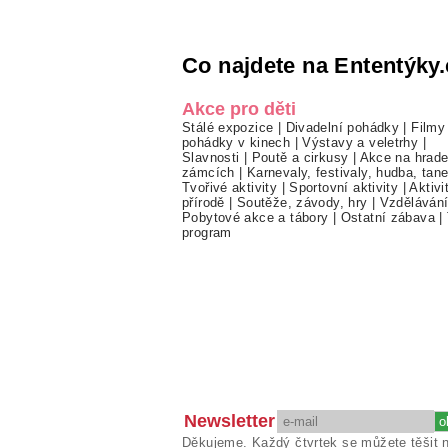
Co najdete na Ententýky.
Akce pro děti
Stálé expozice
|
Divadelní pohádky
|
Filmy
pohádky v kinech
|
Výstavy a veletrhy
|
Slavnosti
|
Poutě a cirkusy
|
Akce na hrade
zámcích
|
Karnevaly, festivaly, hudba, tan
Tvořivé aktivity
|
Sportovní aktivity
|
Aktivi
přírodě
|
Soutěže, závody, hry
|
Vzděláván
Pobytové akce a tábory
|
Ostatní zábava
|
program
Newsletter
Děkujeme. Každý čtvrtek se můžete těšit 