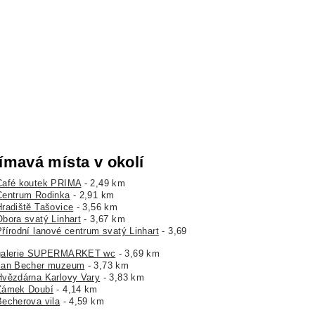
ímavá místa v okolí
Café koutek PRIMA
- 2,49 km
Centrum Rodinka
- 2,91 km
Hradiště Tašovice
- 3,56 km
Obora svatý Linhart
- 3,67 km
Přírodní lanové centrum svatý Linhart
- 3,69
galerie SUPERMARKET wc
- 3,69 km
Jan Becher muzeum
- 3,73 km
Hvězdárna Karlovy Vary
- 3,83 km
Zámek Doubí
- 4,14 km
Becherova vila
- 4,59 km