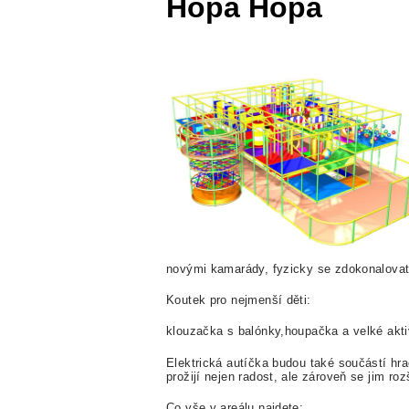
Hopa Hopa
novými kamarády, fyzicky se zdokonalovat
Koutek pro nejmenší děti:
klouzačka s balónky,houpačka a velké akti
Elektrická autíčka budou také součástí hrač
prožijí nejen radost, ale zároveň se jim roz
Co vše v areálu najdete: