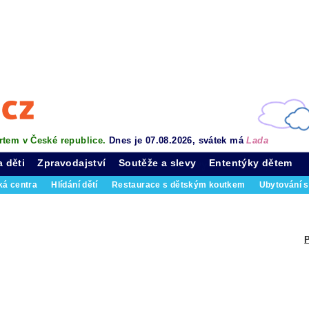
rtem v České republice.
Dnes je 07.08.2026, svátek má
Lada
a děti
Zpravodajství
Soutěže a slevy
Ententýky dětem
ká centra
Hlídání dětí
Restaurace s dětským koutkem
Ubytování s
P