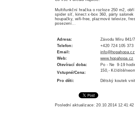
Multifunkční hračka o rozloze 250 m2, obří
spider síť, kinect x-box 360, párty salone
houpačky, wifi-free, plazmové televize, fre
posezení...
Adresa:
Závodu Míru 841/79
Telefon:
+420 724 105 373
Email:
info@hopahopa.cz
Web:
www.hopahopa.cz
Otevírací doba:
Po - Ne 9-19 hodi
150,- Kč/dítě/neo
Vstupné/Cena:
Pro děti:
Dětský koutek vnit
Poslední aktualizace: 20.10.2014 12:41:42