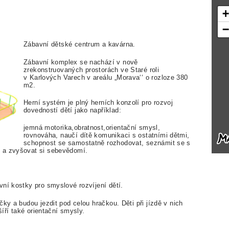
Zábavní dětské centrum a kavárna.
Zábavní komplex se nachází v nově
zrekonstruovaných prostorách ve Staré roli
v Karlových Varech v areálu „Morava‘‘ o rozloze 380
m2.
Herní systém je plný herních konzolí pro rozvoj
dovedností dětí jako například:
jemná motorika,obratnost,orientační smysl,
rovnováha, naučí dítě komunikaci s ostatními dětmi,
schopnost se samostatně rozhodovat, seznámit se s
 a zvyšovat si sebevědomí.
vní kostky pro smyslové rozvíjení dětí.
ky a budou jezdit pod celou hračkou. Děti při jízdě v nich
šíří také orientační smysly.