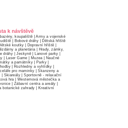
sta k návštěvě
bazény, koupaliště
|
Army a vojenské
ludiště
|
Bobové dráhy
|
Dětská hřiště
Dětské koutky
|
Dopravní hřiště
|
ězdárny a planetária
|
Hrady, zámky,
ne dráhy
|
Jeskyně
|
Lanové parky
|
hy
|
Laser Game
|
Muzea
|
Naučné
mátky a památníky
|
Parky
|
hodby
|
Rozhledny a vyhlídky
|
celáře pro maminky
|
Skanzeny a
y
|
Skiareály
|
Sportovně - relaxační
ková hra
|
Westernová městečka a
esnice
|
Zábavní centra a areály
|
a botanické zahrady
|
Kreativní