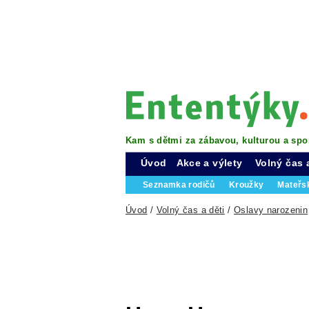
Kam s dětmi za zábavou, kulturou a spo
Úvod
Akce a výlety
Volný čas 
Seznamka rodičů
Kroužky
Mateřs
Úvod
/
Volný čas a děti
/
Oslavy narozenin