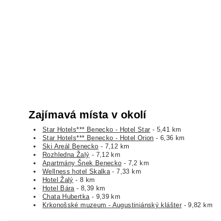
Zajímavá místa v okolí
Star Hotels*** Benecko - Hotel Star
- 5,41 km
Star Hotels*** Benecko - Hotel Orion
- 6,36 km
Ski Areál Benecko
- 7,12 km
Rozhledna Žalý
- 7,12 km
Apartmány Šnek Benecko
- 7,2 km
Wellness hotel Skalka
- 7,33 km
Hotel Žalý
- 8 km
Hotel Bára
- 8,39 km
Chata Hubertka
- 9,39 km
Krkonošské muzeum - Augustiniánský klášter
- 9,82 km