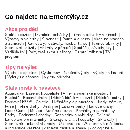
Co najdete na Ententýky.cz
Akce pro děti
Stálé expozice
|
Divadelní pohádky
|
Filmy a pohádky v kinech
|
Výstavy a veletrhy
|
Slavnosti
|
Poutě a cirkusy
|
Akce na hradech
a zámcích
|
Karnevaly, festivaly, hudba, tanec
|
Tvořivé aktivity
|
Sportovní aktivity
|
Aktivity v přírodě
|
Soutěže, závody, hry
|
Vzdělávání
|
Pobytové akce a tábory
|
Ostatní zábava
|
TV
program
Tipy na výlet
Výlety se sportem
|
Cyklotrasy
|
Naučné výlety
|
Výlety za historií
|
Výlety za zábavou
|
Výlety přírodou
Stálá místa k návštěvě
Aquaparky, bazény, koupaliště
|
Army a vojenské prostory
|
Bludiště
|
Bobové dráhy
|
Dětská hřiště venkovní
|
Dětské koutky
|
Dopravní hřiště
|
Galerie
|
Hvězdárny a planetária
|
Hrady, zámky,
tvrze
|
In-line dráhy
|
Jeskyně
|
Lanové parky
|
Lanové dráhy
|
Laser Game
|
Muzea
|
Naučné stezky
|
Památky a památníky
|
Parky
|
Podzemní chodby
|
Rozhledny a vyhlídky
|
Sdílené
kanceláře pro maminky
|
Skanzeny a archeoparky
|
Skiareály
|
Sportovně - relaxační areály
|
Úniková hra
|
Westernová městečka
a indiánské vesnice
|
Zábavní centra a areály
|
Zoologické a