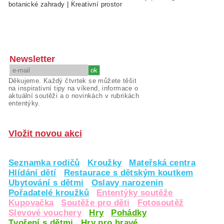
botanické zahrady
|
Kreativní prostor
Newsletter
Děkujeme. Každý čtvrtek se můžete těšit
na inspirativní tipy na víkend, informace o
aktuální soutěži a o novinkách v rubrikách
ententýky.
Vložit novou akci
Seznamka rodičů
Kroužky
Mateřská centra
Hlídání dětí
Restaurace s dětským koutkem
Ubytování s dětmi
Oslavy narozenin
Pořadatelé kroužků
Ententýky soutěže
Kupovačka
Soutěže pro děti
Fotosoutěž
Slevové vouchery
Hry
Pohádky
Tvoření s dětmi
Hry pro hravé