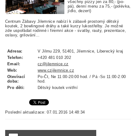
všechny pizzy jen za 80,- (po-
pá), denní menu za 75,- (polévka,
jídlo, dezert)
Centrum Zábavy Jilemnice nabízí k zábavě prostorný dětský
koutek, 2 bowlingové dráhy a také kurzy lukostřelby. Je možné
zde uspořádat r
odinné i firemní akce - svatby, rauty, prezentace,
oslavy, grilování...
Adresa:
V Jilmu 229, 51401, Jilemnice, Liberecký kraj
Telefon:
+420 481 010 202
Email:
cz@jilemnice.cz
Web:
www.czjilemnice.cz
Otevírací
Po-Čt, Ne 11:00-20:00 hod. / Pá -So 11:00-2:00
doba:
hod.
Pro děti:
Dětský koutek vnitřní
Poslední aktualizace: 07.01.2016 14:48:34