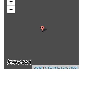
+
−
Leaflet
|
© Seznam.cz a.s. a další