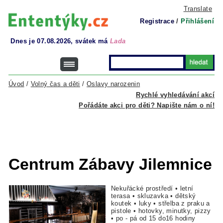
Translate
Registrace
/
Přihlášení
Dnes je 07.08.2026, svátek má
Lada
Úvod
/
Volný čas a děti
/
Oslavy narozenin
Rychlé vyhledávání akcí
Pořádáte akci pro děti? Napište nám o ní!
Centrum Zábavy Jilemnice
Nekuřácké prostředí • letní
terasa • skluzavka • dětský
koutek • luky • střelba z praku a
pistole • hotovky, minutky, pizzy
• po - pá od 15 do16 hodiny