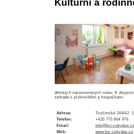
Kulturní a rodi
dětských narozeninových oslav. K dispozic
zahrada s pískovištěm a houpačkami.
Adresa:
Toužimská 244/42, 1
Telefon:
+420 775 904 976
Email:
info@krc-cobydup.c
Web:
www.krc-cobydup.cz