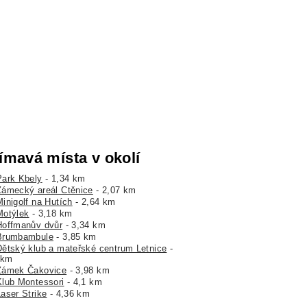
ímavá místa v okolí
Park Kbely
- 1,34 km
Zámecký areál Ctěnice
- 2,07 km
Minigolf na Hutích
- 2,64 km
Motýlek
- 3,18 km
Hoffmanův dvůr
- 3,34 km
Brumbambule
- 3,85 km
Dětský klub a mateřské centrum Letnice
-
 km
Zámek Čakovice
- 3,98 km
Klub Montessori
- 4,1 km
Laser Strike
- 4,36 km