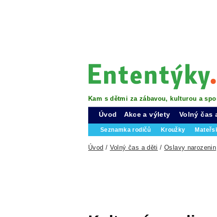
Kam s dětmi za zábavou, kulturou a spo
Úvod
Akce a výlety
Volný čas 
Seznamka rodičů
Kroužky
Mateřs
Úvod
/
Volný čas a děti
/
Oslavy narozenin