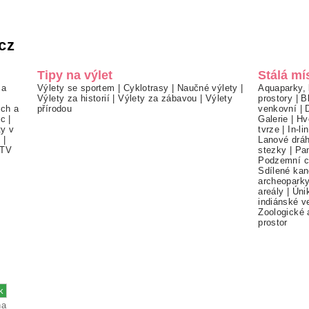
cz
Tipy na výlet
Stálá mí
 a
Výlety se sportem
|
Cyklotrasy
|
Naučné výlety
|
Aquaparky, 
Výlety za historií
|
Výlety za zábavou
|
Výlety
prostory
|
B
ch a
přírodou
venkovní
|
ec
|
Galerie
|
Hv
ty v
tvrze
|
In-li
í
|
Lanové drá
TV
stezky
|
Pa
Podzemní c
Sdílené kan
archeopark
areály
|
Úni
indiánské v
Zoologické 
prostor
na