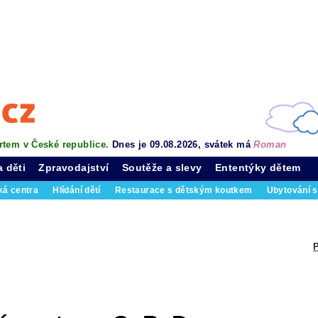
rtem v České republice.
Dnes je 09.08.2026, svátek má
Roman
a děti
Zpravodajství
Soutěže a slevy
Ententýky dětem
ká centra
Hlídání dětí
Restaurace s dětským koutkem
Ubytování s
P