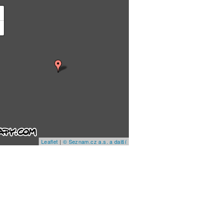
+
−
Leaflet
|
© Seznam.cz a.s. a další