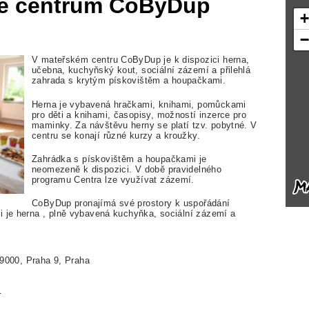
nné centrum CoByDup
V mateřském centru CoByDup je k dispozici herna,
učebna, kuchyňský kout, sociální zázemí a přilehlá
zahrada s krytým pískovištěm a houpačkami.
Herna je vybavená hračkami, knihami, pomůckami
pro děti a knihami, časopisy, možností inzerce pro
maminky. Za návštěvu herny se platí tzv. pobytné. V
centru se konají různé kurzy a kroužky.
Zahrádka s pískovištěm a houpačkami je
neomezeně k dispozici. V době pravidelného
programu Centra lze využívat zázemí.
CoByDup pronajímá své prostory k uspořádání
i je herna , plně vybavená kuchyňka, sociální zázemí a
9000, Praha 9, Praha
z