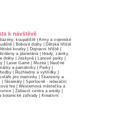
sta k návštěvě
bazény, koupaliště
|
Army a vojenské
ludiště
|
Bobové dráhy
|
Dětská hřiště
Dětské koutky
|
Dopravní hřiště
|
ězdárny a planetária
|
Hrady, zámky,
ne dráhy
|
Jeskyně
|
Lanové parky
|
hy
|
Laser Game
|
Muzea
|
Naučné
mátky a památníky
|
Parky
|
hodby
|
Rozhledny a vyhlídky
|
celáře pro maminky
|
Skanzeny a
y
|
Skiareály
|
Sportovně - relaxační
ková hra
|
Westernová městečka a
esnice
|
Zábavní centra a areály
|
a botanické zahrady
|
Kreativní