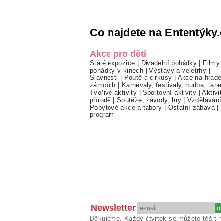
Co najdete na Ententýky.
Akce pro děti
Stálé expozice
|
Divadelní pohádky
|
Filmy
pohádky v kinech
|
Výstavy a veletrhy
|
Slavnosti
|
Poutě a cirkusy
|
Akce na hrade
zámcích
|
Karnevaly, festivaly, hudba, tan
Tvořivé aktivity
|
Sportovní aktivity
|
Aktivi
přírodě
|
Soutěže, závody, hry
|
Vzděláván
Pobytové akce a tábory
|
Ostatní zábava
|
program
Newsletter
Děkujeme. Každý čtvrtek se můžete těšit 