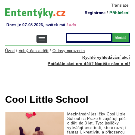
Translate
Registrace
/
Přihlášení
Dnes je 07.08.2026, svátek má
Lada
Úvod
/
Volný čas a děti
/
Oslavy narozenin
Rychlé vyhledávání akcí
Pořádáte akci pro děti? Napište nám o ní!
Cool Little School
Mezinárodní jesličky Cool Little
School na Praze 6 zajišťují péči
o děti do 3 let. Tyto jesličky
vytvářejí
prostředí, které rozvíjí
fantazii, kreativitu a přirozenou