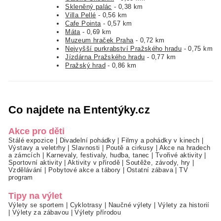
Skleněný palác
- 0,38 km
Villa Pellé
- 0,56 km
Cafe Pointa
- 0,57 km
Máta
- 0,69 km
Muzeum hraček Praha
- 0,72 km
Nejvyšší purkrabství Pražského hradu
- 0,75 km
Jízdárna Pražského hradu
- 0,77 km
Pražský hrad
- 0,86 km
Co najdete na Ententýky.cz
Akce pro děti
Stálé expozice
|
Divadelní pohádky
|
Filmy a pohádky v kinech
|
Výstavy a veletrhy
|
Slavnosti
|
Poutě a cirkusy
|
Akce na hradech
a zámcích
|
Karnevaly, festivaly, hudba, tanec
|
Tvořivé aktivity
|
Sportovní aktivity
|
Aktivity v přírodě
|
Soutěže, závody, hry
|
Vzdělávání
|
Pobytové akce a tábory
|
Ostatní zábava
|
TV
program
Tipy na výlet
Výlety se sportem
|
Cyklotrasy
|
Naučné výlety
|
Výlety za historií
|
Výlety za zábavou
|
Výlety přírodou