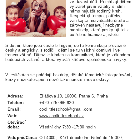
zvídavost dětí. Pomáhají dětem
vytvářet první vztahy s lidmi
mimo nejužší rodinný kruh.
Respektují tempo, potřeby,
vznikající individualitu dítěte a
zároveň nastavují nezbytné
mantinely, které poskytují tolik
potřebné hranice a jistotu.
S dětmi, které jsou často bilingvní, se tu komunikuje převážně
česky a anglicky, s rodiči i dětmi se tu všichni domluví i ve
francouzštině. Důraz je kladen na komunikaci, která je základem
budoucích vztahů, a která vytváří klíčové společenské návyky.
V jesličkách se pořádají bazárky, dětské tématické fotografování,
kurzy muzikoterapie a nově také narozeninové oslavy.
Adresa:
Eliášova 10, 16000, Praha 6, Praha
Telefon:
+420 725 066 920
Email:
coollittleschool@gmail.com
Web:
www.coollittleschool.cz
Otevírací
doba:
Všední dny 7:30 -17:30 hodin
Vstupné/Cena:
Od 4000,- Kč/1 dopoledne týdně do 15 000,-