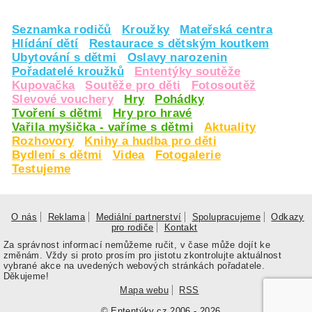
Seznamka rodičů
Kroužky
Mateřská centra
Hlídání dětí
Restaurace s dětským koutkem
Ubytování s dětmi
Oslavy narozenin
Pořadatelé kroužků
Ententýky soutěže
Kupovačka
Soutěže pro děti
Fotosoutěž
Slevové vouchery
Hry
Pohádky
Tvoření s dětmi
Hry pro hravé
Vařila myšička - vaříme s dětmi
Aktuality
Rozhovory
Knihy a hudba pro děti
Bydlení s dětmi
Videa
Fotogalerie
Testujeme
O nás
Reklama
Mediální partnerství
Spolupracujeme
Odkazy
pro rodiče
Kontakt
Za správnost informací nemůžeme ručit, v čase může dojít ke
změnám. Vždy si proto prosím pro jistotu zkontrolujte aktuálnost
vybrané akce na uvedených webových stránkách pořadatele.
Děkujeme!
Mapa webu
RSS
© Ententýky.cz 2006 - 2026