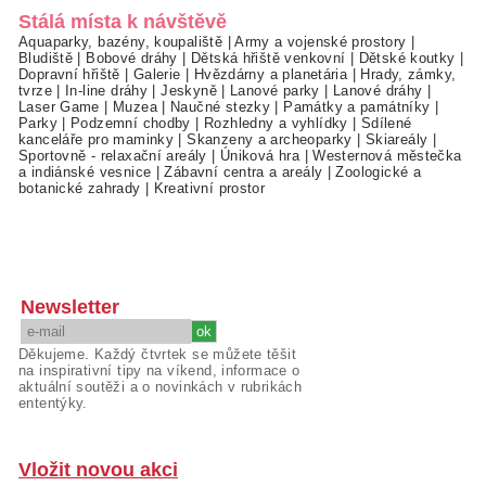
Stálá místa k návštěvě
Aquaparky, bazény, koupaliště
|
Army a vojenské prostory
|
Bludiště
|
Bobové dráhy
|
Dětská hřiště venkovní
|
Dětské koutky
|
Dopravní hřiště
|
Galerie
|
Hvězdárny a planetária
|
Hrady, zámky,
tvrze
|
In-line dráhy
|
Jeskyně
|
Lanové parky
|
Lanové dráhy
|
Laser Game
|
Muzea
|
Naučné stezky
|
Památky a památníky
|
Parky
|
Podzemní chodby
|
Rozhledny a vyhlídky
|
Sdílené
kanceláře pro maminky
|
Skanzeny a archeoparky
|
Skiareály
|
Sportovně - relaxační areály
|
Úniková hra
|
Westernová městečka
a indiánské vesnice
|
Zábavní centra a areály
|
Zoologické a
botanické zahrady
|
Kreativní prostor
Newsletter
Děkujeme. Každý čtvrtek se můžete těšit
na inspirativní tipy na víkend, informace o
aktuální soutěži a o novinkách v rubrikách
ententýky.
Vložit novou akci