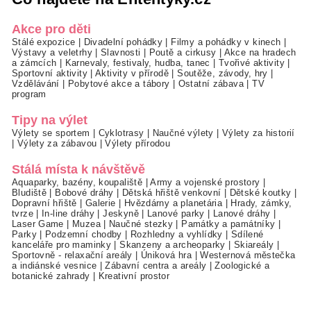
Akce pro děti
Stálé expozice
|
Divadelní pohádky
|
Filmy a pohádky v kinech
|
Výstavy a veletrhy
|
Slavnosti
|
Poutě a cirkusy
|
Akce na hradech
a zámcích
|
Karnevaly, festivaly, hudba, tanec
|
Tvořivé aktivity
|
Sportovní aktivity
|
Aktivity v přírodě
|
Soutěže, závody, hry
|
Vzdělávání
|
Pobytové akce a tábory
|
Ostatní zábava
|
TV
program
Tipy na výlet
Výlety se sportem
|
Cyklotrasy
|
Naučné výlety
|
Výlety za historií
|
Výlety za zábavou
|
Výlety přírodou
Stálá místa k návštěvě
Aquaparky, bazény, koupaliště
|
Army a vojenské prostory
|
Bludiště
|
Bobové dráhy
|
Dětská hřiště venkovní
|
Dětské koutky
|
Dopravní hřiště
|
Galerie
|
Hvězdárny a planetária
|
Hrady, zámky,
tvrze
|
In-line dráhy
|
Jeskyně
|
Lanové parky
|
Lanové dráhy
|
Laser Game
|
Muzea
|
Naučné stezky
|
Památky a památníky
|
Parky
|
Podzemní chodby
|
Rozhledny a vyhlídky
|
Sdílené
kanceláře pro maminky
|
Skanzeny a archeoparky
|
Skiareály
|
Sportovně - relaxační areály
|
Úniková hra
|
Westernová městečka
a indiánské vesnice
|
Zábavní centra a areály
|
Zoologické a
botanické zahrady
|
Kreativní prostor