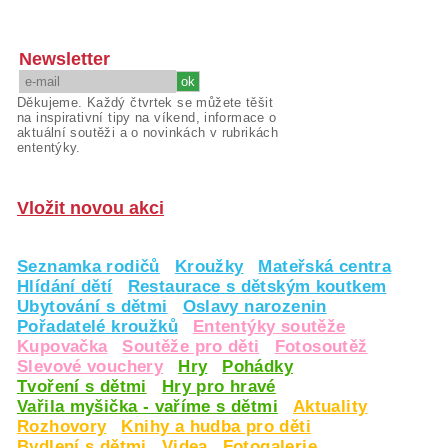
Newsletter
Děkujeme. Každý čtvrtek se můžete těšit
na inspirativní tipy na víkend, informace o
aktuální soutěži a o novinkách v rubrikách
ententýky.
Vložit novou akci
Seznamka rodičů
Kroužky
Mateřská centra
Hlídání dětí
Restaurace s dětským koutkem
Ubytování s dětmi
Oslavy narozenin
Pořadatelé kroužků
Ententýky soutěže
Kupovačka
Soutěže pro děti
Fotosoutěž
Slevové vouchery
Hry
Pohádky
Tvoření s dětmi
Hry pro hravé
Vařila myšička - vaříme s dětmi
Aktuality
Rozhovory
Knihy a hudba pro děti
Bydlení s dětmi
Videa
Fotogalerie