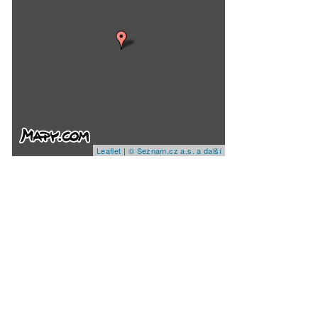
Leaflet
|
© Seznam.cz a.s. a další