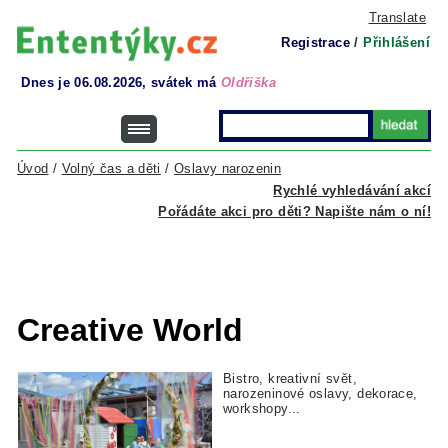
Translate
Registrace
/
Přihlášení
Dnes je 06.08.2026, svátek má
Oldřiška
Úvod
/
Volný čas a děti
/
Oslavy narozenin
Rychlé vyhledávání akcí
Pořádáte akci pro děti? Napište nám o ní!
Creative World
Bistro, kreativní svět,
narozeninové oslavy, dekorace,
workshopy...