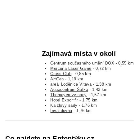
Zajímavá místa v okolí
Centrum současného umění DOX
- 0,55 km
Mercuria Laser Game
- 0,72 km
Cross Club
- 0,85 km
ArtGen
- 1,19 km
areál Loděnice Vltava
- 1,38 km
Aquacentrum Šutka
- 1,43 km
Thomayerovy sady
- 1,57 km
Hotel Expo****
- 1,75 km
Kaizlovy sady
- 1,76 km
Invalidovna
- 1,76 km
Co najdete na Ententýky.cz