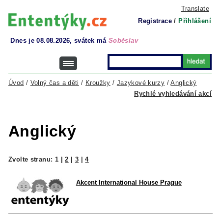
Translate
Registrace
/
Přihlášení
Dnes je 08.08.2026, svátek má
Soběslav
Úvod
/
Volný čas a děti
/
Kroužky
/
Jazykové kurzy
/
Anglický
Rychlé vyhledávání akcí
Anglický
Zvolte stranu:
1
|
2
|
3
|
4
Akcent International House Prague