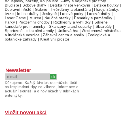
Aquaparky, bazény, koupaliště
|
Army a vojenské prostory
|
Bludiště
|
Bobové dráhy
|
Dětská hřiště venkovní
|
Dětské koutky
|
Dopravní hřiště
|
Galerie
|
Hvězdárny a planetária
|
Hrady, zámky,
tvrze
|
In-line dráhy
|
Jeskyně
|
Lanové parky
|
Lanové dráhy
|
Laser Game
|
Muzea
|
Naučné stezky
|
Památky a památníky
|
Parky
|
Podzemní chodby
|
Rozhledny a vyhlídky
|
Sdílené
kanceláře pro maminky
|
Skanzeny a archeoparky
|
Skiareály
|
Sportovně - relaxační areály
|
Úniková hra
|
Westernová městečka
a indiánské vesnice
|
Zábavní centra a areály
|
Zoologické a
botanické zahrady
|
Kreativní prostor
Newsletter
Děkujeme. Každý čtvrtek se můžete těšit
na inspirativní tipy na víkend, informace o
aktuální soutěži a o novinkách v rubrikách
ententýky.
Vložit novou akci