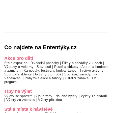
Co najdete na Ententýky.cz
Akce pro děti
Stálé expozice
|
Divadelní pohádky
|
Filmy a pohádky v kinech
|
Výstavy a veletrhy
|
Slavnosti
|
Poutě a cirkusy
|
Akce na hradech
a zámcích
|
Karnevaly, festivaly, hudba, tanec
|
Tvořivé aktivity
|
Sportovní aktivity
|
Aktivity v přírodě
|
Soutěže, závody, hry
|
Vzdělávání
|
Pobytové akce a tábory
|
Ostatní zábava
|
TV
program
Tipy na výlet
Výlety se sportem
|
Cyklotrasy
|
Naučné výlety
|
Výlety za historií
|
Výlety za zábavou
|
Výlety přírodou
Stálá místa k návštěvě