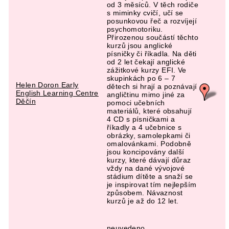
od 3 měsíců. V těch rodiče
s miminky cvičí, učí se
posunkovou řeč a rozvíjejí
psychomotoriku.
Přirozenou součástí těchto
kurzů jsou anglické
písničky či říkadla. Na děti
od 2 let čekají anglické
zážitkové kurzy EFI. Ve
skupinkách po 6 – 7
Helen Doron Early
dětech si hrají a poznávají
English Learning Centre
angličtinu mimo jiné za
Děčín
pomoci učebních
materiálů, které obsahují
4 CD s písničkami a
říkadly a 4 učebnice s
obrázky, samolepkami či
omalovánkami. Podobně
jsou koncipovány další
kurzy, které dávají důraz
vždy na dané vývojové
stádium dítěte a snaží se
je inspirovat tím nejlepším
způsobem. Návaznost
kurzů je až do 12 let.
neuvedeno