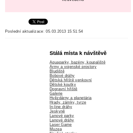
Poslední aktualizace: 05.03.2013 15:51:54
Stálá místa k návštěvě
Aquaparky, bazény, koupaliště
Army a vojenské prostory
Bludiště
Bobové dráhy
Dětská hřiště venkovní
Dětské koutky
Dopravní hřiště
Galerie
Hvězdárny a planetária
Hrady, zámky, tvrze
In-line dráhy
Jeskyně
Lanové parky
Lanové dráhy
Laser Game
Muzea