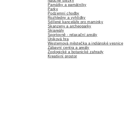
Naučné stezky
Památky a památníky
Parky
Podzemní chodby
Rozhledny a vyhlídky
Sdílené kanceláře pro maminky
Skanzeny a archeoparky
Skiareály
Sportovně - relaxační areály
Úniková hra
Westernová městečka a indiánské vesnice
Zábavní centra a areály
Zoologické a botanické zahrady
Kreativní prostor