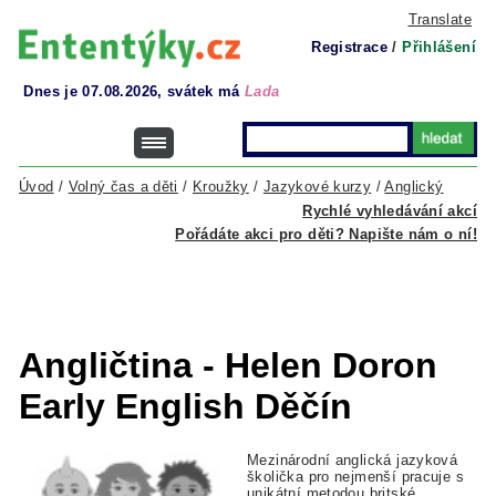
Translate
Registrace
/
Přihlášení
Dnes je 07.08.2026, svátek má
Lada
Úvod
/
Volný čas a děti
/
Kroužky
/
Jazykové kurzy
/
Anglický
Rychlé vyhledávání akcí
Pořádáte akci pro děti? Napište nám o ní!
Angličtina - Helen Doron
Early English Děčín
Mezinárodní anglická jazyková
školička pro nejmenší pracuje s
unikátní metodou britské