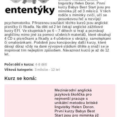
lingvistky Helen Doron. První
kurzy Babys Best Start jsou pro
miminka již od 3 měsíců. V těch
rodiče s miminky cvičí, učí se
posunkovou řeč a rozvíjejí
psychomotoriku. Přirozenou součástí těchto kurzů jsou anglické
písničky či říkadla. Na děti od 2 let čekají anglické zážitkové
kurzy EFI. Ve skupinkách po 6 – 7 dětech si hrají a poznávají
angličtinu mimo jiné za pomoci učebních materiálů, které obsahují
4 CD s písničkami a říkadly a 4 učebnice s obrázky, samolepkami
či omalovánkami. Podobně jsou koncipovány další kurzy, které
dávají důraz vždy na dané vývojové stádium dítěte a snaží se je
inspirovat tím nejlepším způsobem. Návaznost kurzů je až do 12
let.
Počet dětí v kurzu:
4-8 dětí
Věková kategorie:
3 měsíce - 12 let
Kurz se koná:
Mezinárodní anglická
jazyková školička pro
nejmenší pracuje s
unikátní metodou britské
lingvistky Helen Doron.
První kurzy Babys Best
Start jsou pro miminka již