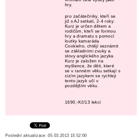
hry.
pro začátečníky, kteří se
již s AJ setkali, 2-4 roky:
Kurz je určen dětem a
rodičům, kteří se formou
hry a dramatu s pomocí
loutky kamaráda
Cookieho, chtějí seznámit
se základními zvuky a
slovy anglického jazyka.
Kurz je založen na
myšlence, že děti, které
se v ranném věku setkají s
cizím jazykem se rychleji
tento jazyk učí v
pozdějším věku.
1690,-Kč/13 lekcí
Poslední aktualizace: 05.03.2013 15:52:00