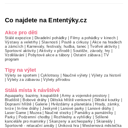
Co najdete na Ententýky.cz
Akce pro děti
Stálé expozice
|
Divadelní pohádky
|
Filmy a pohádky v kinech
|
Výstavy a veletrhy
|
Slavnosti
|
Poutě a cirkusy
|
Akce na hradech
a zámcích
|
Karnevaly, festivaly, hudba, tanec
|
Tvořivé aktivity
|
Sportovní aktivity
|
Aktivity v přírodě
|
Soutěže, závody, hry
|
Vzdělávání
|
Pobytové akce a tábory
|
Ostatní zábava
|
TV
program
Tipy na výlet
Výlety se sportem
|
Cyklotrasy
|
Naučné výlety
|
Výlety za historií
|
Výlety za zábavou
|
Výlety přírodou
Stálá místa k návštěvě
Aquaparky, bazény, koupaliště
|
Army a vojenské prostory
|
Bludiště
|
Bobové dráhy
|
Dětská hřiště venkovní
|
Dětské koutky
|
Dopravní hřiště
|
Galerie
|
Hvězdárny a planetária
|
Hrady, zámky,
tvrze
|
In-line dráhy
|
Jeskyně
|
Lanové parky
|
Lanové dráhy
|
Laser Game
|
Muzea
|
Naučné stezky
|
Památky a památníky
|
Parky
|
Podzemní chodby
|
Rozhledny a vyhlídky
|
Sdílené
kanceláře pro maminky
|
Skanzeny a archeoparky
|
Skiareály
|
Sportovně - relaxační areály
|
Úniková hra
|
Westernová městečka