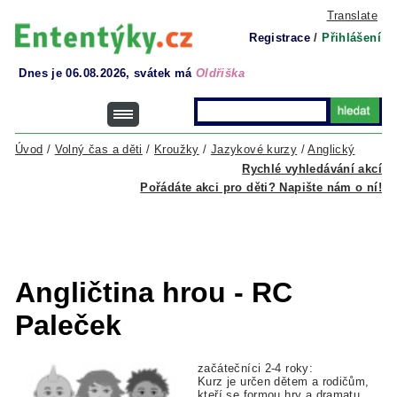
Translate
Registrace
/
Přihlášení
Dnes je 06.08.2026, svátek má
Oldřiška
Úvod
/
Volný čas a děti
/
Kroužky
/
Jazykové kurzy
/
Anglický
Rychlé vyhledávání akcí
Pořádáte akci pro děti? Napište nám o ní!
Angličtina hrou - RC
Paleček
začátečníci 2-4 roky:
Kurz je určen dětem a rodičům,
kteří se formou hry a dramatu