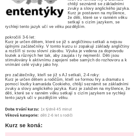
chtějí seznámit se základními
zvuky a slovy anglického jazyka.
Kurz je postaven na myšlence,
že děti, které se v ranném věku
setkají s cizím jazykem, se
rychleji tento jazyk učí ve věku pozdějším.
pokročilí 3-6 let:
Kurz je určen dětem, které se již s angličtinou setkali a nejsou
úplnými začátečníky. V tomto kurzu si zopakují základy angličtiny
a rozšíří si svou slovní zásobu. Výuka je vedena za doprovodu
loutek a různých her tak, aby zaujala i ty nejmenší. Děti jsou
stimulovány k aktivnímu zapojení sebe samých do rozhovoru a k
vnímání celé výuky jako hry.
pro začátečníky, kteří se již s AJ setkali, 2-4 roky:
Kurz je určen dětem a rodičům, kteří se formou hry a dramatu s
pomocí loutky kamaráda Cookieho, chtějí seznámit se základními
zvuky a slovy anglického jazyka. Kurz je založen na myšlence, že
děti, které se v ranném věku setkají s cizím jazykem se rychleji
tento jazyk učí v pozdějším věku.
Doba trvání kurzu:
1x týdně 45 minut
Věková kategorie:
děti 2-6 let s rodiči
Kurz se koná: