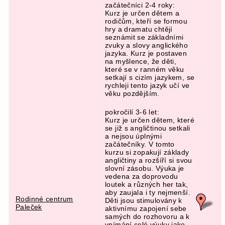
začátečníci 2-4 roky:
Kurz je určen dětem a
rodičům, kteří se formou
hry a dramatu chtějí
seznámit se základními
zvuky a slovy anglického
jazyka. Kurz je postaven
na myšlence, že děti,
které se v ranném věku
setkají s cizím jazykem, se
rychleji tento jazyk učí ve
věku pozdějším.
pokročilí 3-6 let:
Kurz je určen dětem, které
se již s angličtinou setkali
a nejsou úplnými
začátečníky. V tomto
kurzu si zopakují základy
angličtiny a rozšíří si svou
slovní zásobu. Výuka je
vedena za doprovodu
loutek a různých her tak,
aby zaujala i ty nejmenší.
Rodinné centrum
Děti jsou stimulovány k
Paleček
aktivnímu zapojení sebe
samých do rozhovoru a k
vnímání celé výuky jako