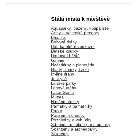
Stálá místa k návštěvě
Aquaparky, bazény, koupaliště
Army a vojenské prostory
Bludiště
Bobové dráhy
Dětská hřiště venkovní
Dětské koutky
Dopravní hřiště
Galerie
Hvězdárny a planetária
Hrady, zámky, tvrze
In-line dráhy
Jeskyně
Lanové parky
Lanové dráhy
Laser Game
Muzea
Naučné stezky
Památky a památníky
Parky
Podzemní chodby
Rozhledny a vyhlídky
Sdílené kanceláře pro maminky
Skanzeny a archeoparky
Skiareály