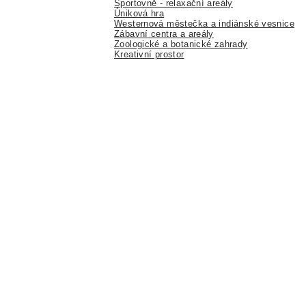
Sportovně - relaxační areály
Úniková hra
Westernová městečka a indiánské vesnice
Zábavní centra a areály
Zoologické a botanické zahrady
Kreativní prostor