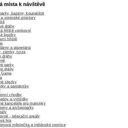
lá místa k návštěvě
arky, bazény, koupaliště
a vojenské prostory
ště
vé dráhy
á hřiště venkovní
ké koutky
vní hřiště
ie
árny a planetária
, zámky, tvrze
ne dráhy
yně
vé parky
vé dráhy
r Game
a
né stezky
tky a památníky
y
emní chodby
edny a vyhlídky
né kanceláře pro maminky
zeny a archeoparky
eály
ovně - relaxační areály
vá hra
rnová městečka a indiánské vesnice