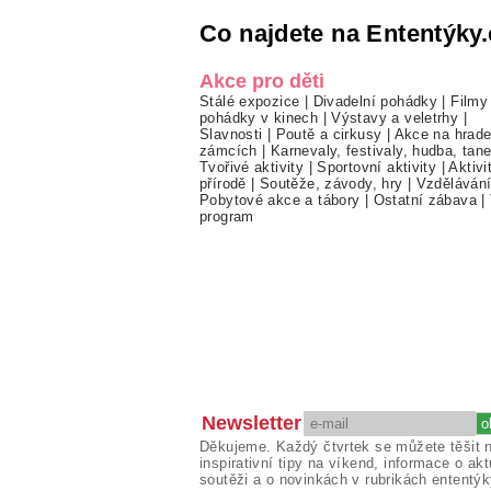
Co najdete na Ententýky.
Akce pro děti
Stálé expozice
|
Divadelní pohádky
|
Filmy
pohádky v kinech
|
Výstavy a veletrhy
|
Slavnosti
|
Poutě a cirkusy
|
Akce na hrade
zámcích
|
Karnevaly, festivaly, hudba, tan
Tvořivé aktivity
|
Sportovní aktivity
|
Aktivi
přírodě
|
Soutěže, závody, hry
|
Vzděláván
Pobytové akce a tábory
|
Ostatní zábava
|
program
Newsletter
Děkujeme. Každý čtvrtek se můžete těšit 
inspirativní tipy na víkend, informace o akt
soutěži a o novinkách v rubrikách ententýk