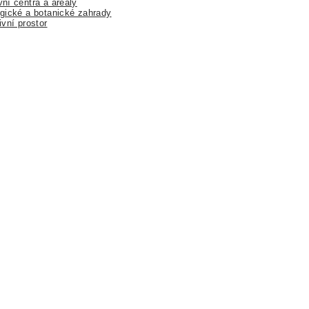
ní centra a areály
gické a botanické zahrady
ivní prostor