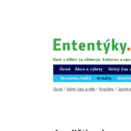
Kam s dětmi za zábavou, kulturou a spo
Úvod
Akce a výlety
Volný čas 
Seznamka rodičů
Kroužky
Mateřs
Úvod
/
Volný čas a děti
/
Kroužky
/
Jazyko