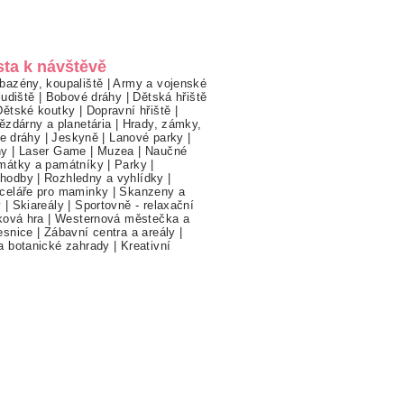
sta k návštěvě
bazény, koupaliště
|
Army a vojenské
ludiště
|
Bobové dráhy
|
Dětská hřiště
Dětské koutky
|
Dopravní hřiště
|
ězdárny a planetária
|
Hrady, zámky,
ne dráhy
|
Jeskyně
|
Lanové parky
|
hy
|
Laser Game
|
Muzea
|
Naučné
mátky a památníky
|
Parky
|
hodby
|
Rozhledny a vyhlídky
|
celáře pro maminky
|
Skanzeny a
y
|
Skiareály
|
Sportovně - relaxační
ková hra
|
Westernová městečka a
esnice
|
Zábavní centra a areály
|
a botanické zahrady
|
Kreativní