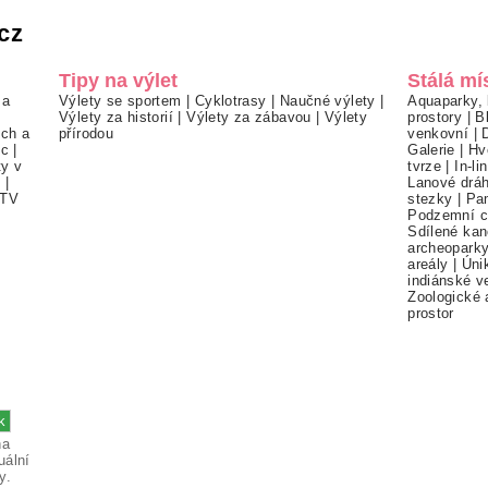
cz
Tipy na výlet
Stálá mí
 a
Výlety se sportem
|
Cyklotrasy
|
Naučné výlety
|
Aquaparky, 
Výlety za historií
|
Výlety za zábavou
|
Výlety
prostory
|
B
ch a
přírodou
venkovní
|
ec
|
Galerie
|
Hv
ty v
tvrze
|
In-li
í
|
Lanové drá
TV
stezky
|
Pa
Podzemní c
Sdílené kan
archeopark
areály
|
Úni
indiánské v
Zoologické 
prostor
na
uální
y.