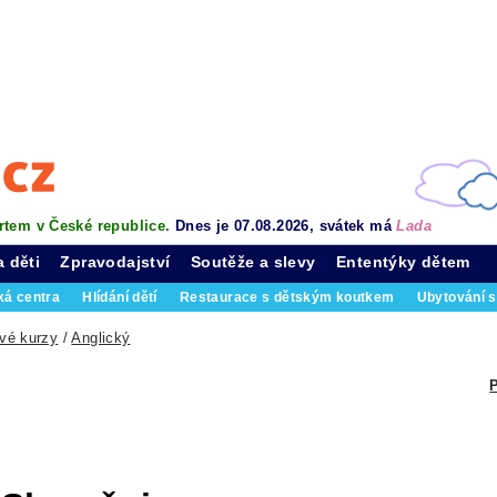
rtem v České republice.
Dnes je 07.08.2026, svátek má
Lada
a děti
Zpravodajství
Soutěže a slevy
Ententýky dětem
ká centra
Hlídání dětí
Restaurace s dětským koutkem
Ubytování s
vé kurzy
/
Anglický
P