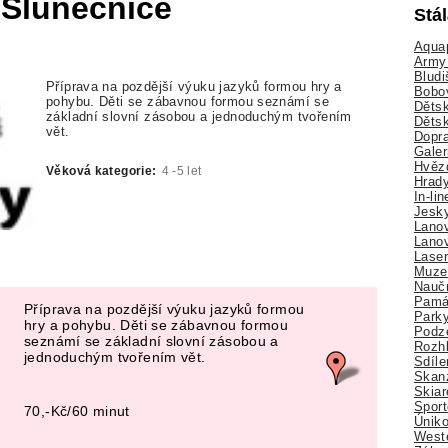
 Slunečnice
Stá
Aquap
Army 
Bludi
Příprava na pozdější výuku jazyků formou hry a
Bobo
pohybu. Děti se zábavnou formou seznámí se
Dětsk
základní slovní zásobou a jednoduchým tvořením
Děts
vět.
Dopra
Galer
Hvězd
Věková kategorie:
4 -5 let
Hrady
In-li
Jesk
Lano
Lano
Lase
Muze
Nauč
Pamá
Příprava na pozdější výuku jazyků formou
Park
hry a pohybu. Děti se zábavnou formou
Podz
seznámí se základní slovní zásobou a
Rozhl
jednoduchým tvořením vět.
Sdíle
Skan
Skiar
Sport
70,-Kč/60 minut
Úniko
Weste