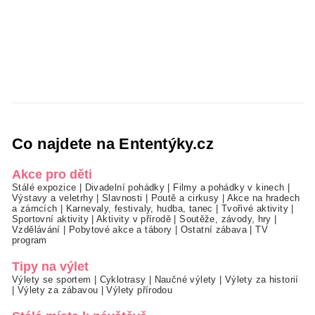
Co najdete na Ententýky.cz
Akce pro děti
Stálé expozice
|
Divadelní pohádky
|
Filmy a pohádky v kinech
|
Výstavy a veletrhy
|
Slavnosti
|
Poutě a cirkusy
|
Akce na hradech
a zámcích
|
Karnevaly, festivaly, hudba, tanec
|
Tvořivé aktivity
|
Sportovní aktivity
|
Aktivity v přírodě
|
Soutěže, závody, hry
|
Vzdělávání
|
Pobytové akce a tábory
|
Ostatní zábava
|
TV
program
Tipy na výlet
Výlety se sportem
|
Cyklotrasy
|
Naučné výlety
|
Výlety za historií
|
Výlety za zábavou
|
Výlety přírodou