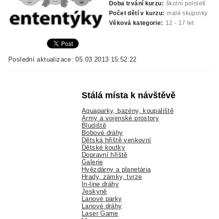
Doba trvání kurzu:
školní pololetí
Počet dětí v kurzu:
malé skupinky
Věková kategorie:
12 - 17 let
Poslední aktualizace: 05.03.2013 15:52:22
Stálá místa k návštěvě
Aquaparky, bazény, koupaliště
Army a vojenské prostory
Bludiště
Bobové dráhy
Dětská hřiště venkovní
Dětské koutky
Dopravní hřiště
Galerie
Hvězdárny a planetária
Hrady, zámky, tvrze
In-line dráhy
Jeskyně
Lanové parky
Lanové dráhy
Laser Game