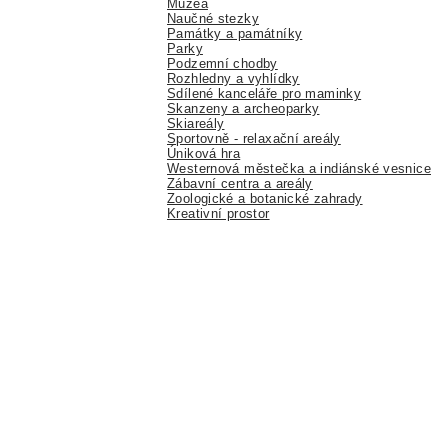
Muzea
Naučné stezky
Památky a památníky
Parky
Podzemní chodby
Rozhledny a vyhlídky
Sdílené kanceláře pro maminky
Skanzeny a archeoparky
Skiareály
Sportovně - relaxační areály
Úniková hra
Westernová městečka a indiánské vesnice
Zábavní centra a areály
Zoologické a botanické zahrady
Kreativní prostor