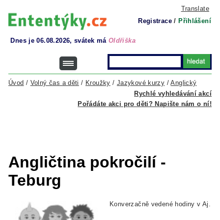
Translate
Registrace
/
Přihlášení
Dnes je 06.08.2026, svátek má
Oldřiška
Úvod
/
Volný čas a děti
/
Kroužky
/
Jazykové kurzy
/
Anglický
Rychlé vyhledávání akcí
Pořádáte akci pro děti? Napište nám o ní!
Angličtina pokročilí -
Teburg
Konverzačně vedené hodiny v Aj.