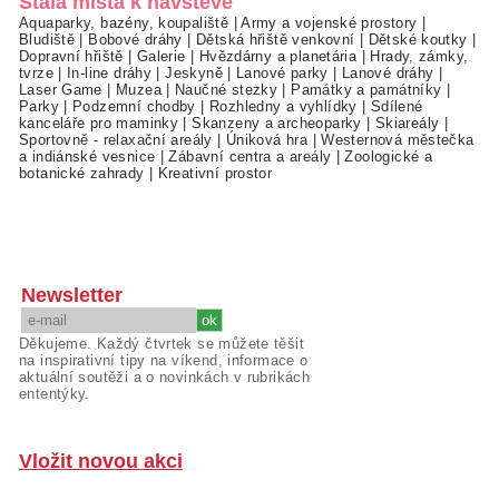
Stálá místa k návštěvě
Aquaparky, bazény, koupaliště
|
Army a vojenské prostory
|
Bludiště
|
Bobové dráhy
|
Dětská hřiště venkovní
|
Dětské koutky
|
Dopravní hřiště
|
Galerie
|
Hvězdárny a planetária
|
Hrady, zámky,
tvrze
|
In-line dráhy
|
Jeskyně
|
Lanové parky
|
Lanové dráhy
|
Laser Game
|
Muzea
|
Naučné stezky
|
Památky a památníky
|
Parky
|
Podzemní chodby
|
Rozhledny a vyhlídky
|
Sdílené
kanceláře pro maminky
|
Skanzeny a archeoparky
|
Skiareály
|
Sportovně - relaxační areály
|
Úniková hra
|
Westernová městečka
a indiánské vesnice
|
Zábavní centra a areály
|
Zoologické a
botanické zahrady
|
Kreativní prostor
Newsletter
Děkujeme. Každý čtvrtek se můžete těšit
na inspirativní tipy na víkend, informace o
aktuální soutěži a o novinkách v rubrikách
ententýky.
Vložit novou akci