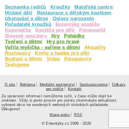
Seznamka rodičů
Kroužky
Mateřská centra
Hlídání dětí
Restaurace s dětským koutkem
Ubytování s dětmi
Oslavy narozenin
Pořadatelé kroužků
Ententýky soutěže
Kupovačka
Soutěže pro děti
Fotosoutěž
Slevové vouchery
Hry
Pohádky
Tvoření s dětmi
Hry pro hravé
Vařila myšička - vaříme s dětmi
Aktuality
Rozhovory
Knihy a hudba pro děti
Bydlení s dětmi
Videa
Fotogalerie
Testujeme
O nás
Reklama
Mediální partnerství
Spolupracujeme
Odkazy
pro rodiče
Kontakt
Za správnost informací nemůžeme ručit, v čase může dojít ke
změnám. Vždy si proto prosím pro jistotu zkontrolujte aktuálnost
vybrané akce na uvedených webových stránkách pořadatele.
Děkujeme!
Mapa webu
RSS
© Ententýky.cz 2006 - 2026