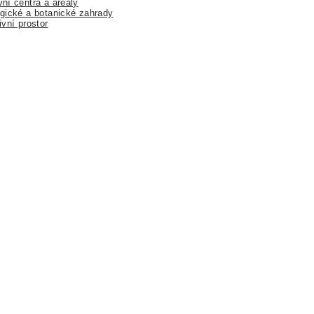
ní centra a areály
gické a botanické zahrady
ivní prostor