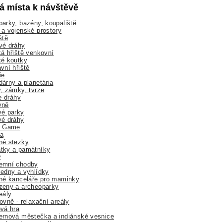
lá místa k návštěvě
arky, bazény, koupaliště
a vojenské prostory
ště
vé dráhy
á hřiště venkovní
ké koutky
vní hřiště
ie
árny a planetária
, zámky, tvrze
ne dráhy
yně
vé parky
vé dráhy
r Game
a
né stezky
tky a památníky
y
emní chodby
edny a vyhlídky
né kanceláře pro maminky
zeny a archeoparky
eály
ovně - relaxační areály
vá hra
rnová městečka a indiánské vesnice