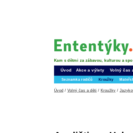
Kam s dětmi za zábavou, kulturou a spo
Úvod
Akce a výlety
Volný čas 
Seznamka rodičů
Kroužky
Mateřs
Úvod
/
Volný čas a děti
/
Kroužky
/
Jazyko