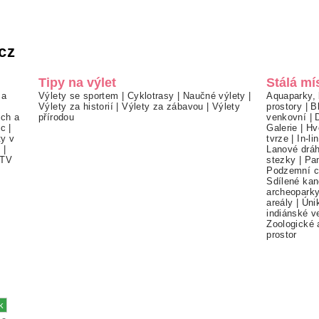
cz
Tipy na výlet
Stálá mí
 a
Výlety se sportem
|
Cyklotrasy
|
Naučné výlety
|
Aquaparky, 
Výlety za historií
|
Výlety za zábavou
|
Výlety
prostory
|
B
ch a
přírodou
venkovní
|
ec
|
Galerie
|
Hv
ty v
tvrze
|
In-li
í
|
Lanové drá
TV
stezky
|
Pa
Podzemní c
Sdílené kan
archeopark
areály
|
Úni
indiánské v
Zoologické 
prostor