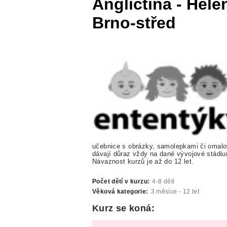
Angličtina - Hele
Brno-střed
učebnice s obrázky, samolepkami či omalo
dávají důraz vždy na dané vývojové stádiu
Návaznost kurzů je až do 12 let.
Počet dětí v kurzu:
4-8 dětí
Věková kategorie:
3 měsíce - 12 let
Kurz se koná: