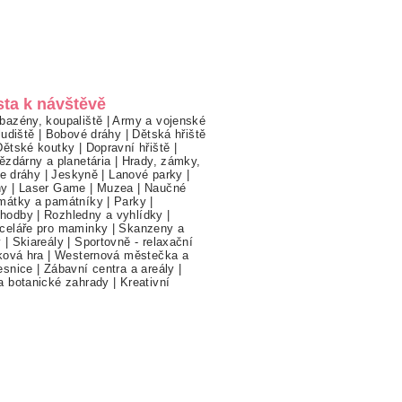
sta k návštěvě
bazény, koupaliště
|
Army a vojenské
ludiště
|
Bobové dráhy
|
Dětská hřiště
Dětské koutky
|
Dopravní hřiště
|
ězdárny a planetária
|
Hrady, zámky,
ne dráhy
|
Jeskyně
|
Lanové parky
|
hy
|
Laser Game
|
Muzea
|
Naučné
mátky a památníky
|
Parky
|
hodby
|
Rozhledny a vyhlídky
|
celáře pro maminky
|
Skanzeny a
y
|
Skiareály
|
Sportovně - relaxační
ková hra
|
Westernová městečka a
esnice
|
Zábavní centra a areály
|
a botanické zahrady
|
Kreativní