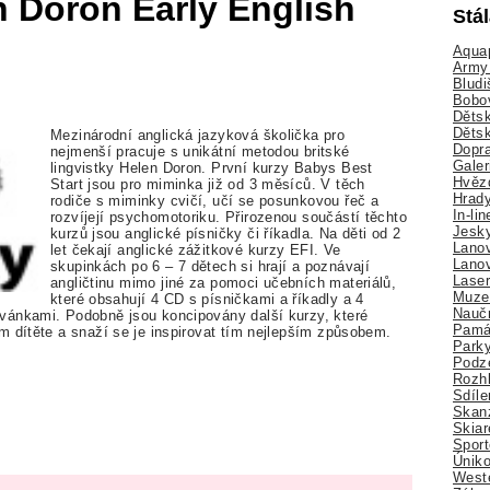
n Doron Early English
Stá
Aquap
Army 
Bludi
Bobo
Dětsk
Děts
Mezinárodní anglická jazyková školička pro
Dopra
nejmenší pracuje s unikátní metodou britské
Galer
lingvistky Helen Doron. První kurzy Babys Best
Hvězd
Start jsou pro miminka již od 3 měsíců. V těch
Hrady
rodiče s miminky cvičí, učí se posunkovou řeč a
In-li
rozvíjejí psychomotoriku. Přirozenou součástí těchto
Jesk
kurzů jsou anglické písničky či říkadla. Na děti od 2
Lano
let čekají anglické zážitkové kurzy EFI. Ve
Lano
skupinkách po 6 – 7 dětech si hrají a poznávají
Lase
angličtinu mimo jiné za pomoci učebních materiálů,
Muze
které obsahují 4 CD s písničkami a říkadly a 4
Nauč
vánkami. Podobně jsou koncipovány další kurzy, které
Pamá
m dítěte a snaží se je inspirovat tím nejlepším způsobem.
Park
Podz
Rozhl
Sdíle
Skan
Skiar
Sport
Úniko
Weste