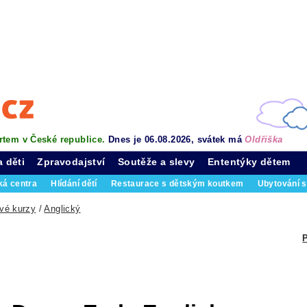
rtem v České republice.
Dnes je 06.08.2026, svátek má
Oldřiška
a děti
Zpravodajství
Soutěže a slevy
Ententýky dětem
ká centra
Hlídání dětí
Restaurace s dětským koutkem
Ubytování s
vé kurzy
/
Anglický
P