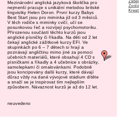
Zábav
Mezinárodní anglická jazyková školička pro
Zoolo
nejmenší pracuje s unikátní metodou britské
Kreat
lingvistky Helen Doron. První kurzy Babys
Best Start jsou pro miminka již od 3 měsíců.
V těch rodiče s miminky cvičí, učí se
posunkovou řeč a rozvíjejí psychomotoriku.
Přirozenou součástí těchto kurzů jsou
anglické písničky či říkadla. Na děti od 2 let
čekají anglické zážitkové kurzy EFI. Ve
skupinkách po 6 – 7 dětech si hrají a
poznávají angličtinu mimo jiné za pomoci
učebních materiálů, které obsahují 4 CD s
písničkami a říkadly a 4 učebnice s obrázky,
samolepkami či omalovánkami. Podobně
jsou koncipovány další kurzy, které dávají
důraz vždy na dané vývojové stádium dítěte
a snaží se je inspirovat tím nejlepším
způsobem. Návaznost kurzů je až do 12 let.
neuvedeno