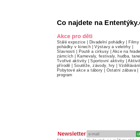
Co najdete na Ententýky.
Akce pro děti
Stálé expozice
|
Divadelní pohádky
|
Filmy
pohádky v kinech
|
Výstavy a veletrhy
|
Slavnosti
|
Poutě a cirkusy
|
Akce na hrade
zámcích
|
Karnevaly, festivaly, hudba, tan
Tvořivé aktivity
|
Sportovní aktivity
|
Aktivi
přírodě
|
Soutěže, závody, hry
|
Vzděláván
Pobytové akce a tábory
|
Ostatní zábava
|
program
Newsletter