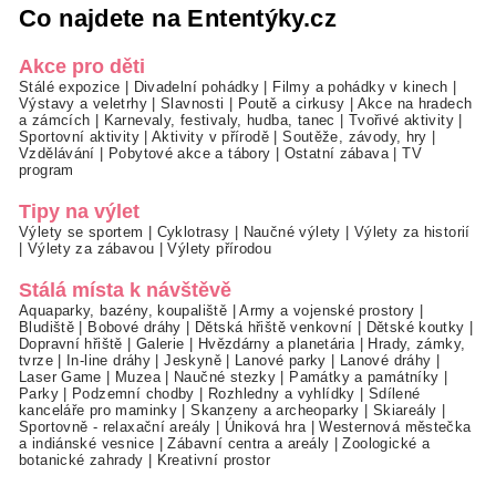
Co najdete na Ententýky.cz
Akce pro děti
Stálé expozice
|
Divadelní pohádky
|
Filmy a pohádky v kinech
|
Výstavy a veletrhy
|
Slavnosti
|
Poutě a cirkusy
|
Akce na hradech
a zámcích
|
Karnevaly, festivaly, hudba, tanec
|
Tvořivé aktivity
|
Sportovní aktivity
|
Aktivity v přírodě
|
Soutěže, závody, hry
|
Vzdělávání
|
Pobytové akce a tábory
|
Ostatní zábava
|
TV
program
Tipy na výlet
Výlety se sportem
|
Cyklotrasy
|
Naučné výlety
|
Výlety za historií
|
Výlety za zábavou
|
Výlety přírodou
Stálá místa k návštěvě
Aquaparky, bazény, koupaliště
|
Army a vojenské prostory
|
Bludiště
|
Bobové dráhy
|
Dětská hřiště venkovní
|
Dětské koutky
|
Dopravní hřiště
|
Galerie
|
Hvězdárny a planetária
|
Hrady, zámky,
tvrze
|
In-line dráhy
|
Jeskyně
|
Lanové parky
|
Lanové dráhy
|
Laser Game
|
Muzea
|
Naučné stezky
|
Památky a památníky
|
Parky
|
Podzemní chodby
|
Rozhledny a vyhlídky
|
Sdílené
kanceláře pro maminky
|
Skanzeny a archeoparky
|
Skiareály
|
Sportovně - relaxační areály
|
Úniková hra
|
Westernová městečka
a indiánské vesnice
|
Zábavní centra a areály
|
Zoologické a
botanické zahrady
|
Kreativní prostor