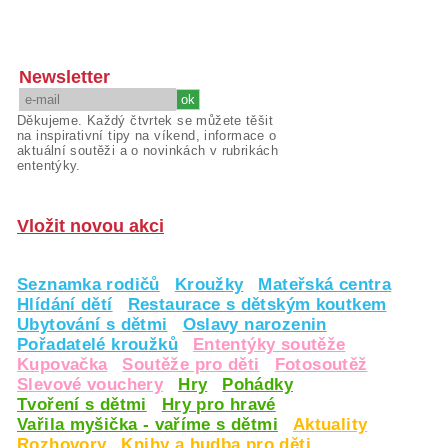
Newsletter
Děkujeme. Každý čtvrtek se můžete těšit
na inspirativní tipy na víkend, informace o
aktuální soutěži a o novinkách v rubrikách
ententýky.
Vložit novou akci
Seznamka rodičů
Kroužky
Mateřská centra
Hlídání dětí
Restaurace s dětským koutkem
Ubytování s dětmi
Oslavy narozenin
Pořadatelé kroužků
Ententýky soutěže
Kupovačka
Soutěže pro děti
Fotosoutěž
Slevové vouchery
Hry
Pohádky
Tvoření s dětmi
Hry pro hravé
Vařila myšička - vaříme s dětmi
Aktuality
Rozhovory
Knihy a hudba pro děti