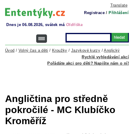
Translate
Registrace
/
Přihlášení
Dnes je 06.08.2026, svátek má
Oldřiška
Úvod
/
Volný čas a děti
/
Kroužky
/
Jazykové kurzy
/
Anglický
Rychlé vyhledávání akcí
Pořádáte akci pro děti? Napište nám o ní!
Angličtina pro středně
pokročilé - MC Klubíčko
Kroměříž