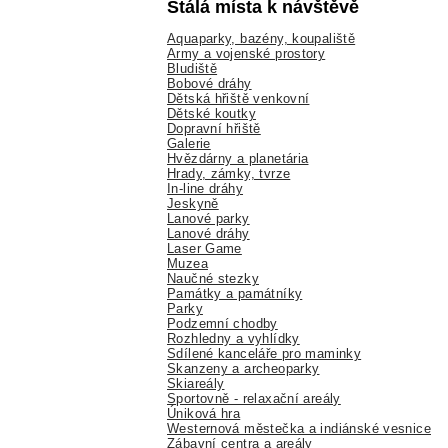
Stálá místa k návštěvě
Aquaparky, bazény, koupaliště
Army a vojenské prostory
Bludiště
Bobové dráhy
Dětská hřiště venkovní
Dětské koutky
Dopravní hřiště
Galerie
Hvězdárny a planetária
Hrady, zámky, tvrze
In-line dráhy
Jeskyně
Lanové parky
Lanové dráhy
Laser Game
Muzea
Naučné stezky
Památky a památníky
Parky
Podzemní chodby
Rozhledny a vyhlídky
Sdílené kanceláře pro maminky
Skanzeny a archeoparky
Skiareály
Sportovně - relaxační areály
Úniková hra
Westernová městečka a indiánské vesnice
Zábavní centra a areály