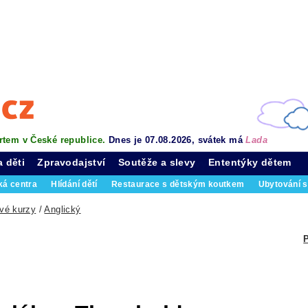
rtem v České republice.
Dnes je 07.08.2026, svátek má
Lada
a děti
Zpravodajství
Soutěže a slevy
Ententýky dětem
ká centra
Hlídání dětí
Restaurace s dětským koutkem
Ubytování s
vé kurzy
/
Anglický
P