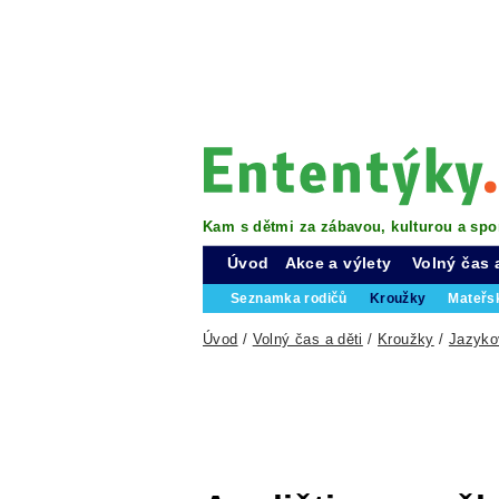
Kam s dětmi za zábavou, kulturou a spo
Úvod
Akce a výlety
Volný čas 
Seznamka rodičů
Kroužky
Mateřs
Úvod
/
Volný čas a děti
/
Kroužky
/
Jazyko