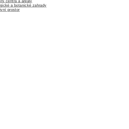
ní centra a areály
gické a botanické zahrady
ivní prostor