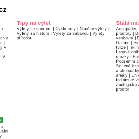
cz
Tipy na výlet
Stálá mí
 a
Výlety se sportem
|
Cyklotrasy
|
Naučné výlety
|
Aquaparky, 
Výlety za historií
|
Výlety za zábavou
|
Výlety
prostory
|
B
ch a
přírodou
venkovní
|
ec
|
Galerie
|
Hv
ty v
tvrze
|
In-li
í
|
Lanové drá
TV
stezky
|
Pa
Podzemní c
Sdílené kan
archeopark
areály
|
Úni
indiánské v
Zoologické 
prostor
na
uální
y.