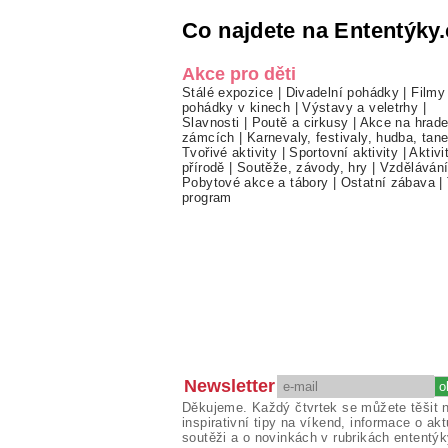
Co najdete na Ententýky.
Akce pro děti
Stálé expozice
|
Divadelní pohádky
|
Filmy
pohádky v kinech
|
Výstavy a veletrhy
|
Slavnosti
|
Poutě a cirkusy
|
Akce na hrade
zámcích
|
Karnevaly, festivaly, hudba, tan
Tvořivé aktivity
|
Sportovní aktivity
|
Aktivi
přírodě
|
Soutěže, závody, hry
|
Vzděláván
Pobytové akce a tábory
|
Ostatní zábava
|
program
Newsletter
Děkujeme. Každý čtvrtek se můžete těšit 
inspirativní tipy na víkend, informace o akt
soutěži a o novinkách v rubrikách ententýk