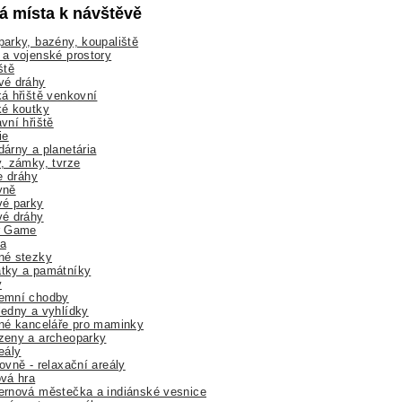
lá místa k návštěvě
arky, bazény, koupaliště
a vojenské prostory
ště
vé dráhy
á hřiště venkovní
ké koutky
vní hřiště
ie
árny a planetária
, zámky, tvrze
ne dráhy
yně
vé parky
vé dráhy
r Game
a
né stezky
tky a památníky
y
emní chodby
edny a vyhlídky
né kanceláře pro maminky
zeny a archeoparky
eály
ovně - relaxační areály
vá hra
rnová městečka a indiánské vesnice