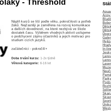
oláky - Threshold
Stá
Aquap
Army 
Bludi
Náplň kurzů se liší podle věku, pokročilosti a potřeb
Bobo
žáků. Nejčastěji je zaměřena na rozvoj komunikace
Dětsk
a dalších dovedností, na které nezbývá ve škole
Děts
dostatek času. Výběrem vhodných aktivit usilujeme
Dopra
o podchycení zájmu účastníků a jejich motivaci pro
Galer
studium cizích jazyků.
Hvězd
Hrady
In-li
začátečníci - pokročilí+
Jesk
Lano
Doba trvání kurzu:
1-2x týdně
Lano
Lase
Věková kategorie:
6-16 let
Muze
Nauč
Pamá
Park
Podz
Rozhl
Sdíle
Skan
Skiar
Sport
Úniko
Weste