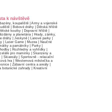
sta k návštěvě
bazény, koupaliště
|
Army a vojenské
ludiště
|
Bobové dráhy
|
Dětská hřiště
Dětské koutky
|
Dopravní hřiště
|
ězdárny a planetária
|
Hrady, zámky,
ne dráhy
|
Jeskyně
|
Lanové parky
|
hy
|
Laser Game
|
Muzea
|
Naučné
mátky a památníky
|
Parky
|
hodby
|
Rozhledny a vyhlídky
|
celáře pro maminky
|
Skanzeny a
y
|
Skiareály
|
Sportovně - relaxační
ková hra
|
Westernová městečka a
esnice
|
Zábavní centra a areály
|
a botanické zahrady
|
Kreativní