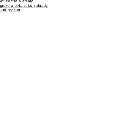
ní centra a areály
gické a botanické zahrady
ivní prostor