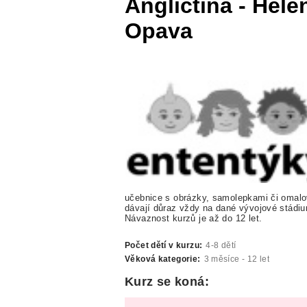
Angličtina - Hele
Opava
učebnice s obrázky, samolepkami či omalo
dávají důraz vždy na dané vývojové stádiu
Návaznost kurzů je až do 12 let.
Počet dětí v kurzu:
4-8 dětí
Věková kategorie:
3 měsíce - 12 let
Kurz se koná: