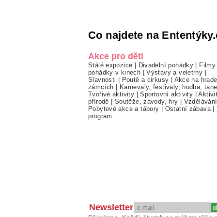
Co najdete na Ententýky.
Akce pro děti
Stálé expozice
|
Divadelní pohádky
|
Filmy
pohádky v kinech
|
Výstavy a veletrhy
|
Slavnosti
|
Poutě a cirkusy
|
Akce na hrade
zámcích
|
Karnevaly, festivaly, hudba, tan
Tvořivé aktivity
|
Sportovní aktivity
|
Aktivi
přírodě
|
Soutěže, závody, hry
|
Vzděláván
Pobytové akce a tábory
|
Ostatní zábava
|
program
Newsletter