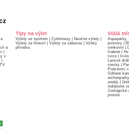
cz
Tipy na výlet
Stálá mí
 a
Výlety se sportem
|
Cyklotrasy
|
Naučné výlety
|
Aquaparky, 
Výlety za historií
|
Výlety za zábavou
|
Výlety
prostory
|
B
ch a
přírodou
venkovní
|
ec
|
Galerie
|
Hv
ty v
tvrze
|
In-li
í
|
Lanové drá
TV
stezky
|
Pa
Podzemní c
Sdílené kan
archeopark
areály
|
Úni
indiánské v
Zoologické 
prostor