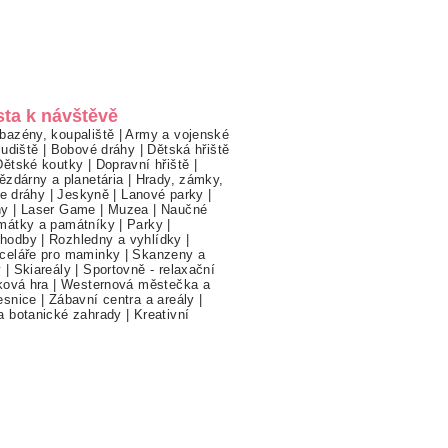
sta k návštěvě
bazény, koupaliště
|
Army a vojenské
ludiště
|
Bobové dráhy
|
Dětská hřiště
Dětské koutky
|
Dopravní hřiště
|
ězdárny a planetária
|
Hrady, zámky,
ne dráhy
|
Jeskyně
|
Lanové parky
|
hy
|
Laser Game
|
Muzea
|
Naučné
mátky a památníky
|
Parky
|
hodby
|
Rozhledny a vyhlídky
|
celáře pro maminky
|
Skanzeny a
y
|
Skiareály
|
Sportovně - relaxační
ková hra
|
Westernová městečka a
esnice
|
Zábavní centra a areály
|
a botanické zahrady
|
Kreativní