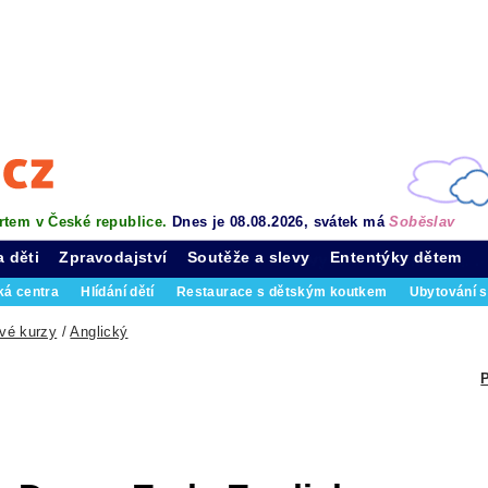
rtem v České republice.
Dnes je 08.08.2026, svátek má
Soběslav
a děti
Zpravodajství
Soutěže a slevy
Ententýky dětem
ká centra
Hlídání dětí
Restaurace s dětským koutkem
Ubytování s
vé kurzy
/
Anglický
P