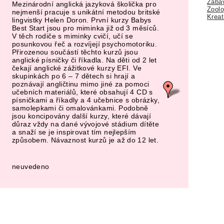
Zábav
Mezinárodní anglická jazyková školička pro
Zoolo
nejmenší pracuje s unikátní metodou britské
Kreat
lingvistky Helen Doron. První kurzy Babys
Best Start jsou pro miminka již od 3 měsíců.
V těch rodiče s miminky cvičí, učí se
posunkovou řeč a rozvíjejí psychomotoriku.
Přirozenou součástí těchto kurzů jsou
anglické písničky či říkadla. Na děti od 2 let
čekají anglické zážitkové kurzy EFI. Ve
skupinkách po 6 – 7 dětech si hrají a
poznávají angličtinu mimo jiné za pomoci
učebních materiálů, které obsahují 4 CD s
písničkami a říkadly a 4 učebnice s obrázky,
samolepkami či omalovánkami. Podobně
jsou koncipovány další kurzy, které dávají
důraz vždy na dané vývojové stádium dítěte
a snaží se je inspirovat tím nejlepším
způsobem. Návaznost kurzů je až do 12 let.
neuvedeno