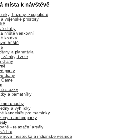
lá místa k návštěvě
arky, bazény, koupaliště
a vojenské prostory
ště
vé dráhy
á hřiště venkovní
ké koutky
vní hřiště
ie
árny a planetária
, zámky, tvrze
ne dráhy
yně
vé parky
vé dráhy
r Game
a
né stezky
tky a památníky
y
emní chodby
edny a vyhlídky
né kanceláře pro maminky
zeny a archeoparky
eály
ovně - relaxační areály
vá hra
rnová městečka a indiánské vesnice