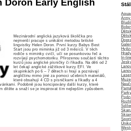
n Doron Early English
Stá
Aquap
Army 
Bludi
Bobo
Dětsk
Děts
Mezinárodní anglická jazyková školička pro
Dopra
nejmenší pracuje s unikátní metodou britské
Galer
lingvistky Helen Doron. První kurzy Babys Best
Hvězd
Start jsou pro miminka již od 3 měsíců. V těch
Hrady
rodiče s miminky cvičí, učí se posunkovou řeč a
In-li
rozvíjejí psychomotoriku. Přirozenou součástí těchto
Jesk
kurzů jsou anglické písničky či říkadla. Na děti od 2
Lano
let čekají anglické zážitkové kurzy EFI. Ve
Lano
skupinkách po 6 – 7 dětech si hrají a poznávají
Lase
angličtinu mimo jiné za pomoci učebních materiálů,
Muze
které obsahují 4 CD s písničkami a říkadly a 4
Nauč
vánkami. Podobně jsou koncipovány další kurzy, které
Pamá
m dítěte a snaží se je inspirovat tím nejlepším způsobem.
Park
Podz
Rozhl
Sdíle
Skan
Skiar
Sport
Úniko
Weste