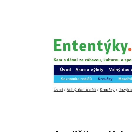
Kam s dětmi za zábavou, kulturou a spo
Úvod
Akce a výlety
Volný čas 
Seznamka rodičů
Kroužky
Mateřs
Úvod
/
Volný čas a děti
/
Kroužky
/
Jazyko