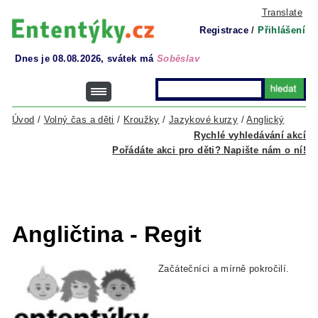
Translate
Registrace
/
Přihlášení
Dnes je 08.08.2026, svátek má
Soběslav
Úvod
/
Volný čas a děti
/
Kroužky
/
Jazykové kurzy
/
Anglický
Rychlé vyhledávání akcí
Pořádáte akci pro děti? Napište nám o ní!
Angličtina - Regit
Začátečníci a mírně pokročilí.