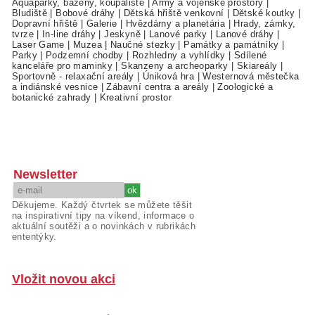
Aquaparky, bazény, koupaliště
|
Army a vojenské prostory
|
Bludiště
|
Bobové dráhy
|
Dětská hřiště venkovní
|
Dětské koutky
|
Dopravní hřiště
|
Galerie
|
Hvězdárny a planetária
|
Hrady, zámky,
tvrze
|
In-line dráhy
|
Jeskyně
|
Lanové parky
|
Lanové dráhy
|
Laser Game
|
Muzea
|
Naučné stezky
|
Památky a památníky
|
Parky
|
Podzemní chodby
|
Rozhledny a vyhlídky
|
Sdílené
kanceláře pro maminky
|
Skanzeny a archeoparky
|
Skiareály
|
Sportovně - relaxační areály
|
Úniková hra
|
Westernová městečka
a indiánské vesnice
|
Zábavní centra a areály
|
Zoologické a
botanické zahrady
|
Kreativní prostor
Newsletter
Děkujeme. Každý čtvrtek se můžete těšit
na inspirativní tipy na víkend, informace o
aktuální soutěži a o novinkách v rubrikách
ententýky.
Vložit novou akci