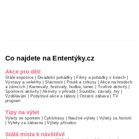
Co najdete na Ententýky.cz
Akce pro děti
Stálé expozice
|
Divadelní pohádky
|
Filmy a pohádky v kinech
|
Výstavy a veletrhy
|
Slavnosti
|
Poutě a cirkusy
|
Akce na hradech
a zámcích
|
Karnevaly, festivaly, hudba, tanec
|
Tvořivé aktivity
|
Sportovní aktivity
|
Aktivity v přírodě
|
Soutěže, závody, hry
|
Vzdělávání
|
Pobytové akce a tábory
|
Ostatní zábava
|
TV
program
Tipy na výlet
Výlety se sportem
|
Cyklotrasy
|
Naučné výlety
|
Výlety za historií
|
Výlety za zábavou
|
Výlety přírodou
Stálá místa k návštěvě