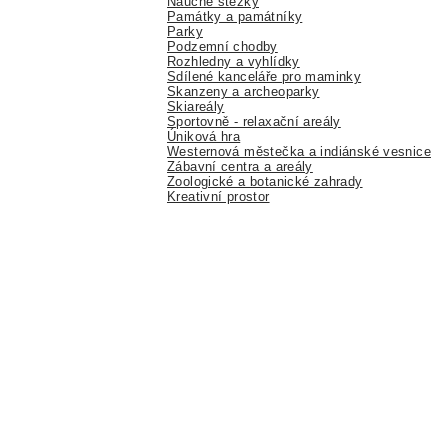
Naučné stezky
Památky a památníky
Parky
Podzemní chodby
Rozhledny a vyhlídky
Sdílené kanceláře pro maminky
Skanzeny a archeoparky
Skiareály
Sportovně - relaxační areály
Úniková hra
Westernová městečka a indiánské vesnice
Zábavní centra a areály
Zoologické a botanické zahrady
Kreativní prostor