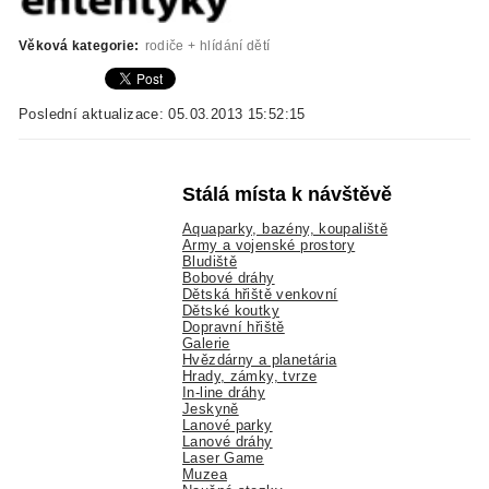
Věková kategorie:
rodiče + hlídání dětí
Poslední aktualizace: 05.03.2013 15:52:15
Stálá místa k návštěvě
Aquaparky, bazény, koupaliště
Army a vojenské prostory
Bludiště
Bobové dráhy
Dětská hřiště venkovní
Dětské koutky
Dopravní hřiště
Galerie
Hvězdárny a planetária
Hrady, zámky, tvrze
In-line dráhy
Jeskyně
Lanové parky
Lanové dráhy
Laser Game
Muzea