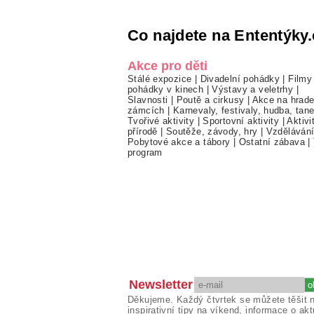
Co najdete na Ententýky.
Akce pro děti
Stálé expozice
|
Divadelní pohádky
|
Filmy
pohádky v kinech
|
Výstavy a veletrhy
|
Slavnosti
|
Poutě a cirkusy
|
Akce na hrade
zámcích
|
Karnevaly, festivaly, hudba, tan
Tvořivé aktivity
|
Sportovní aktivity
|
Aktivi
přírodě
|
Soutěže, závody, hry
|
Vzděláván
Pobytové akce a tábory
|
Ostatní zábava
|
program
Newsletter
Děkujeme. Každý čtvrtek se můžete těšit 
inspirativní tipy na víkend, informace o akt