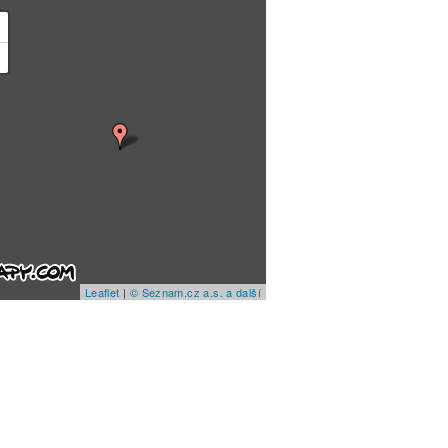
+
−
Leaflet
|
© Seznam.cz a.s. a další