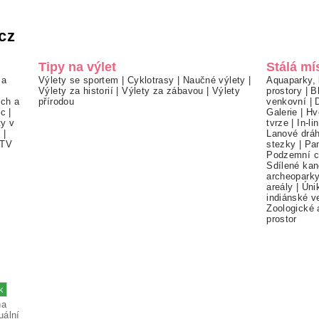
cz
Tipy na výlet
Stálá mí
 a
Výlety se sportem
|
Cyklotrasy
|
Naučné výlety
|
Aquaparky, 
Výlety za historií
|
Výlety za zábavou
|
Výlety
prostory
|
B
ch a
přírodou
venkovní
|
ec
|
Galerie
|
Hv
ty v
tvrze
|
In-li
í
|
Lanové drá
TV
stezky
|
Pa
Podzemní c
Sdílené kan
archeopark
areály
|
Úni
indiánské v
Zoologické 
prostor
na
uální