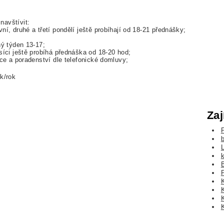
avštívit:
ní, druhé a třetí pondělí ještě probíhají od 18-21 přednášky;
hý týden 13-17;
síci ještě probíhá přednáška od 18-20 hod;
ace a poradenství dle telefonické domluvy;
k/rok
Zaj