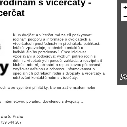
odinám s vícerčaty -
cerčat
Klub dvojčat a vícerčat má za cíl poskytovat
rodinám podporu a informace o dvojčatech a
vícerčatech prostřednictvím přednášek, publikací,
letáků, zpravodaje, osobních kontaktů a
individuálního poradenství. Chce iniciovat
vzdělávání a podporovat výzkum potřeb rodin s
dětmi z vícečetných porodů, zakládat a rozvíjet síť
klubů s místní, oblastní a republikovou působností,
zvyšovat veřejnou a odbornou informovanost o
speciálních potřebách rodin s dvojčaty a vícerčaty a
udržování kontaktů rodin s vícerčaty.
odina po vyplnění přihlášky, kterou zašle mailem nebo
y, internetovou poradnu, dovolenou s dvojčaty...
raha 5, Praha
 739 544 207