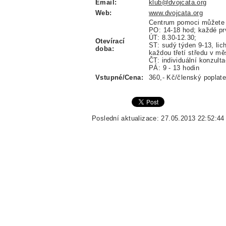
Email:
klub@dvojcata.org
Web:
www.dvojcata.org
Centrum pomoci můžete n
PO: 14-18 hod; každé prv
ÚT: 8.30-12.30;
Otevírací
ST: sudý týden 9-13, lic
doba:
každou třetí středu v mě
ČT: individuální konzult
PÁ: 9 - 13 hodin
Vstupné/Cena:
360,- Kč/členský poplate
Poslední aktualizace: 27.05.2013 22:52:44