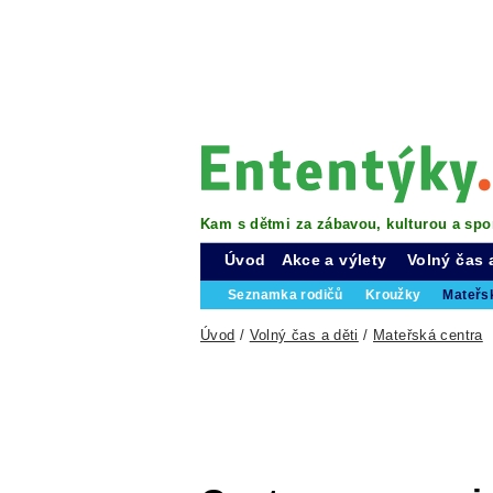
Kam s dětmi za zábavou, kulturou a spo
Úvod
Akce a výlety
Volný čas 
Seznamka rodičů
Kroužky
Mateřs
Úvod
/
Volný čas a děti
/
Mateřská centra