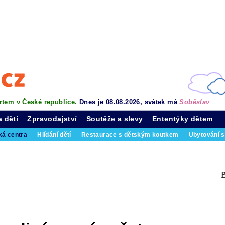
rtem v České republice.
Dnes je 08.08.2026, svátek má
Soběslav
a děti
Zpravodajství
Soutěže a slevy
Ententýky dětem
ká centra
Hlídání dětí
Restaurace s dětským koutkem
Ubytování s
P