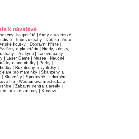
sta k návštěvě
bazény, koupaliště
|
Army a vojenské
ludiště
|
Bobové dráhy
|
Dětská hřiště
Dětské koutky
|
Dopravní hřiště
|
ězdárny a planetária
|
Hrady, zámky,
ne dráhy
|
Jeskyně
|
Lanové parky
|
hy
|
Laser Game
|
Muzea
|
Naučné
mátky a památníky
|
Parky
|
hodby
|
Rozhledny a vyhlídky
|
celáře pro maminky
|
Skanzeny a
y
|
Skiareály
|
Sportovně - relaxační
ková hra
|
Westernová městečka a
esnice
|
Zábavní centra a areály
|
a botanické zahrady
|
Kreativní