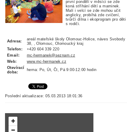
první pondělí v měsíci se zde
koná stříhání dětí a maminek.
Malí i velcí se zde mohou učit
anglicky, probíhá zde cvičení,
tvůrčí dílna i ekoprogram pro děti
s rodiči.
areál mateřské školy Olomouc-Holice, náves Svobody
Adresa:
38, , Olomouc, Olomoucký kraj
Telefon:
+420 604 339 220
Email:
mc-hermanek@seznam.cz
Web:
www.mc-hermanek.cz
Otevírací
herna: Po, Út, Čt, Pá 9:00-12:00 hodin
doba:
Poslední aktualizace: 05.03.2013 18:01:36
+
−