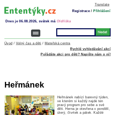
Translate
Registrace
/
Přihlášení
Dnes je 06.08.2026, svátek má
Oldřiška
Úvod
/
Volný čas a děti
/
Mateřská centra
Rychlé vyhledávání akcí
Pořádáte akci pro děti? Napište nám o ní!
Heřmánek
Heřmánek nabízí barevný týden,
ve kterém si každý najde ten
pravý program pro sebe a své
děti. Herna je otevřena v pondělí,
úterý, čtvrtek a pátek. Každé