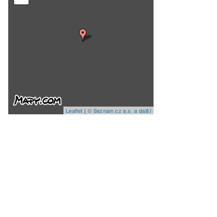
Leaflet
|
© Seznam.cz a.s. a další