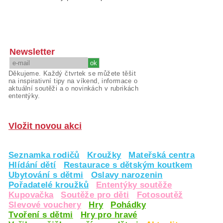
Newsletter
Děkujeme. Každý čtvrtek se můžete těšit
na inspirativní tipy na víkend, informace o
aktuální soutěži a o novinkách v rubrikách
ententýky.
Vložit novou akci
Seznamka rodičů
Kroužky
Mateřská centra
Hlídání dětí
Restaurace s dětským koutkem
Ubytování s dětmi
Oslavy narozenin
Pořadatelé kroužků
Ententýky soutěže
Kupovačka
Soutěže pro děti
Fotosoutěž
Slevové vouchery
Hry
Pohádky
Tvoření s dětmi
Hry pro hravé