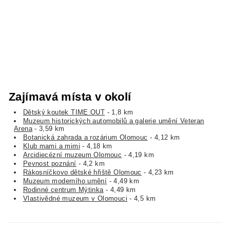
Zajímavá místa v okolí
Dětský koutek TIME OUT
- 1,8 km
Muzeum historických automobilů a galerie umění Veteran
Arena
- 3,59 km
Botanická zahrada a rozárium Olomouc
- 4,12 km
Klub mami a mimi
- 4,18 km
Arcidiecézní muzeum Olomouc
- 4,19 km
Pevnost poznání
- 4,2 km
Rákosníčkovo dětské hřiště Olomouc
- 4,23 km
Muzeum moderního umění
- 4,49 km
Rodinné centrum Mýtinka
- 4,49 km
Vlastivědné muzeum v Olomouci
- 4,5 km