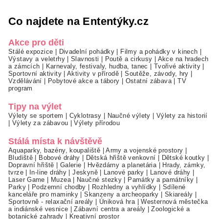
Co najdete na Ententýky.cz
Akce pro děti
Stálé expozice
|
Divadelní pohádky
|
Filmy a pohádky v kinech
|
Výstavy a veletrhy
|
Slavnosti
|
Poutě a cirkusy
|
Akce na hradech
a zámcích
|
Karnevaly, festivaly, hudba, tanec
|
Tvořivé aktivity
|
Sportovní aktivity
|
Aktivity v přírodě
|
Soutěže, závody, hry
|
Vzdělávání
|
Pobytové akce a tábory
|
Ostatní zábava
|
TV
program
Tipy na výlet
Výlety se sportem
|
Cyklotrasy
|
Naučné výlety
|
Výlety za historií
|
Výlety za zábavou
|
Výlety přírodou
Stálá místa k návštěvě
Aquaparky, bazény, koupaliště
|
Army a vojenské prostory
|
Bludiště
|
Bobové dráhy
|
Dětská hřiště venkovní
|
Dětské koutky
|
Dopravní hřiště
|
Galerie
|
Hvězdárny a planetária
|
Hrady, zámky,
tvrze
|
In-line dráhy
|
Jeskyně
|
Lanové parky
|
Lanové dráhy
|
Laser Game
|
Muzea
|
Naučné stezky
|
Památky a památníky
|
Parky
|
Podzemní chodby
|
Rozhledny a vyhlídky
|
Sdílené
kanceláře pro maminky
|
Skanzeny a archeoparky
|
Skiareály
|
Sportovně - relaxační areály
|
Úniková hra
|
Westernová městečka
a indiánské vesnice
|
Zábavní centra a areály
|
Zoologické a
botanické zahrady
|
Kreativní prostor