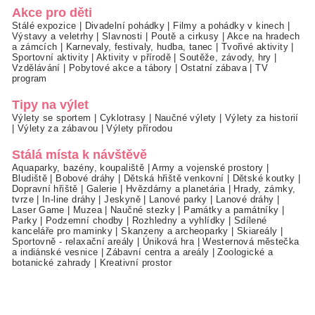
Akce pro děti
Stálé expozice
|
Divadelní pohádky
|
Filmy a pohádky v kinech
|
Výstavy a veletrhy
|
Slavnosti
|
Poutě a cirkusy
|
Akce na hradech
a zámcích
|
Karnevaly, festivaly, hudba, tanec
|
Tvořivé aktivity
|
Sportovní aktivity
|
Aktivity v přírodě
|
Soutěže, závody, hry
|
Vzdělávání
|
Pobytové akce a tábory
|
Ostatní zábava
|
TV
program
Tipy na výlet
Výlety se sportem
|
Cyklotrasy
|
Naučné výlety
|
Výlety za historií
|
Výlety za zábavou
|
Výlety přírodou
Stálá místa k návštěvě
Aquaparky, bazény, koupaliště
|
Army a vojenské prostory
|
Bludiště
|
Bobové dráhy
|
Dětská hřiště venkovní
|
Dětské koutky
|
Dopravní hřiště
|
Galerie
|
Hvězdárny a planetária
|
Hrady, zámky,
tvrze
|
In-line dráhy
|
Jeskyně
|
Lanové parky
|
Lanové dráhy
|
Laser Game
|
Muzea
|
Naučné stezky
|
Památky a památníky
|
Parky
|
Podzemní chodby
|
Rozhledny a vyhlídky
|
Sdílené
kanceláře pro maminky
|
Skanzeny a archeoparky
|
Skiareály
|
Sportovně - relaxační areály
|
Úniková hra
|
Westernová městečka
a indiánské vesnice
|
Zábavní centra a areály
|
Zoologické a
botanické zahrady
|
Kreativní prostor