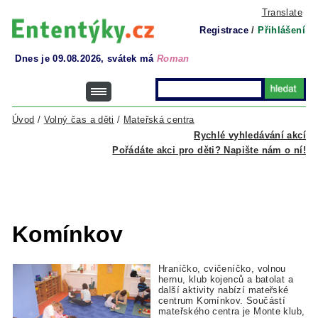
Translate
Registrace
/
Přihlášení
Dnes je 09.08.2026, svátek má
Roman
Úvod
/
Volný čas a děti
/
Mateřská centra
Rychlé vyhledávání akcí
Pořádáte akci pro děti? Napište nám o ní!
Komínkov
Hraníčko, cvičeníčko, volnou
hernu, klub kojenců a batolat a
další aktivity nabízí mateřské
centrum Komínkov. Součástí
mateřského centra je Monte klub,