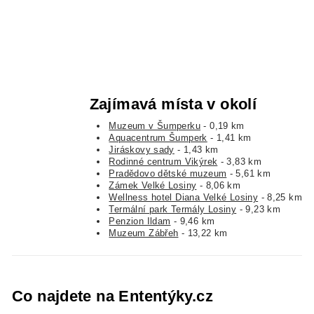
Zajímavá místa v okolí
Muzeum v Šumperku
- 0,19 km
Aquacentrum Šumperk
- 1,41 km
Jiráskovy sady
- 1,43 km
Rodinné centrum Vikýrek
- 3,83 km
Pradědovo dětské muzeum
- 5,61 km
Zámek Velké Losiny
- 8,06 km
Wellness hotel Diana Velké Losiny
- 8,25 km
Termální park Termály Losiny
- 9,23 km
Penzion Ildam
- 9,46 km
Muzeum Zábřeh
- 13,22 km
Co najdete na Ententýky.cz