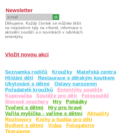
Newsletter
Děkujeme. Každý čtvrtek se můžete těšit
na inspirativní tipy na víkend, informace o
aktuální soutěži a o novinkách v rubrikách
ententýky.
Vložit novou akci
Seznamka rodičů
Kroužky
Mateřská centra
Hlídání dětí
Restaurace s dětským koutkem
Ubytování s dětmi
Oslavy narozenin
Pořadatelé kroužků
Ententýky soutěže
Kupovačka
Soutěže pro děti
Fotosoutěž
Slevové vouchery
Hry
Pohádky
Tvoření s dětmi
Hry pro hravé
Vařila myšička - vaříme s dětmi
Aktuality
Rozhovory
Knihy a hudba pro děti
Bydlení s dětmi
Videa
Fotogalerie
Testujeme