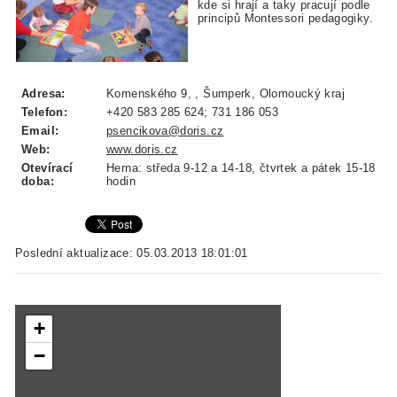
kde si hrají a taky pracují podle
principů Montessori pedagogiky.
Adresa:
Komenského 9, , Šumperk, Olomoucký kraj
Telefon:
+420 583 285 624; 731 186 053
Email:
psencikova@doris.cz
Web:
www.doris.cz
Otevírací
Herna: středa 9-12 a 14-18, čtvrtek a pátek 15-18
doba:
hodin
Poslední aktualizace: 05.03.2013 18:01:01
+
−