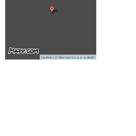
Leaflet
|
© Seznam.cz a.s. a další