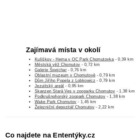
Zajímavá místa v okolí
Kulíškov - Herna v OC Park Chomutovka
- 0,39 km
Městská věž Chomutov
- 0,72 km
Galerie Špejchar
- 0,76 km
Oblastní muzeum v Chomutově
- 0,79 km
Dům Jiřího Popela z Lobkowicz
- 0,79 km
Jezuitský areál
- 0,95 km
Skanzen Stará Ves v zooparku Chomutov
- 1,38 km
Podkrušnohorský zoopark Chomutov
- 1,38 km
Wake Park Chomutov
- 1,45 km
Železniční depozitář Chomutov
- 2,22 km
Co najdete na Ententýky.cz