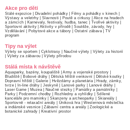
Akce pro děti
Stálé expozice
|
Divadelní pohádky
|
Filmy a pohádky v kinech
|
Výstavy a veletrhy
|
Slavnosti
|
Poutě a cirkusy
|
Akce na hradech
a zámcích
|
Karnevaly, festivaly, hudba, tanec
|
Tvořivé aktivity
|
Sportovní aktivity
|
Aktivity v přírodě
|
Soutěže, závody, hry
|
Vzdělávání
|
Pobytové akce a tábory
|
Ostatní zábava
|
TV
program
Tipy na výlet
Výlety se sportem
|
Cyklotrasy
|
Naučné výlety
|
Výlety za historií
|
Výlety za zábavou
|
Výlety přírodou
Stálá místa k návštěvě
Aquaparky, bazény, koupaliště
|
Army a vojenské prostory
|
Bludiště
|
Bobové dráhy
|
Dětská hřiště venkovní
|
Dětské koutky
|
Dopravní hřiště
|
Galerie
|
Hvězdárny a planetária
|
Hrady, zámky,
tvrze
|
In-line dráhy
|
Jeskyně
|
Lanové parky
|
Lanové dráhy
|
Laser Game
|
Muzea
|
Naučné stezky
|
Památky a památníky
|
Parky
|
Podzemní chodby
|
Rozhledny a vyhlídky
|
Sdílené
kanceláře pro maminky
|
Skanzeny a archeoparky
|
Skiareály
|
Sportovně - relaxační areály
|
Úniková hra
|
Westernová městečka
a indiánské vesnice
|
Zábavní centra a areály
|
Zoologické a
botanické zahrady
|
Kreativní prostor