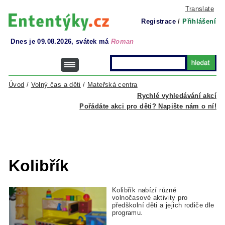
Translate
Registrace
/
Přihlášení
Dnes je 09.08.2026, svátek má
Roman
Úvod
/
Volný čas a děti
/
Mateřská centra
Rychlé vyhledávání akcí
Pořádáte akci pro děti? Napište nám o ní!
Kolibřík
Kolibřík nabízí různé
volnočasové aktivity pro
předškolní děti a jejich rodiče dle
programu.