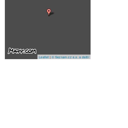
Leaflet
|
© Seznam.cz a.s. a další