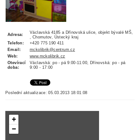
Václavská 4185 a Dřínovská ulice, objekt bývalé MŠ,
Adresa:
, Chomutov, Ústecký kraj
Telefon:
+420 775 190 411
Email:
mckolibrik@centrum.cz
Web:
www.mckolibrik.cz
Otevírací
Václavská: po - pá 9:00-11:00, Dřínovská: po - pá
doba:
9:00 - 17:00
Poslední aktualizace: 05.03.2013 18:01:08
+
−