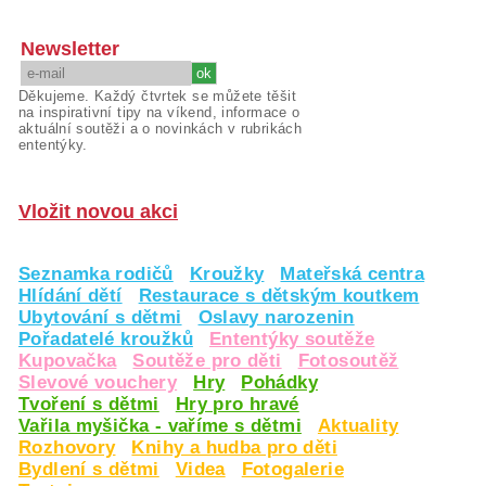
Newsletter
Děkujeme. Každý čtvrtek se můžete těšit
na inspirativní tipy na víkend, informace o
aktuální soutěži a o novinkách v rubrikách
ententýky.
Vložit novou akci
Seznamka rodičů
Kroužky
Mateřská centra
Hlídání dětí
Restaurace s dětským koutkem
Ubytování s dětmi
Oslavy narozenin
Pořadatelé kroužků
Ententýky soutěže
Kupovačka
Soutěže pro děti
Fotosoutěž
Slevové vouchery
Hry
Pohádky
Tvoření s dětmi
Hry pro hravé
Vařila myšička - vaříme s dětmi
Aktuality
Rozhovory
Knihy a hudba pro děti
Bydlení s dětmi
Videa
Fotogalerie