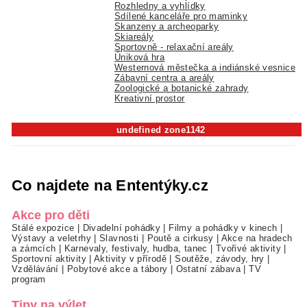
Rozhledny a vyhlídky
Sdílené kanceláře pro maminky
Skanzeny a archeoparky
Skiareály
Sportovně - relaxační areály
Úniková hra
Westernová městečka a indiánské vesnice
Zábavní centra a areály
Zoologické a botanické zahrady
Kreativní prostor
undefined zone1142
Co najdete na Ententýky.cz
Akce pro děti
Stálé expozice
|
Divadelní pohádky
|
Filmy a pohádky v kinech
|
Výstavy a veletrhy
|
Slavnosti
|
Poutě a cirkusy
|
Akce na hradech
a zámcích
|
Karnevaly, festivaly, hudba, tanec
|
Tvořivé aktivity
|
Sportovní aktivity
|
Aktivity v přírodě
|
Soutěže, závody, hry
|
Vzdělávání
|
Pobytové akce a tábory
|
Ostatní zábava
|
TV
program
Tipy na výlet