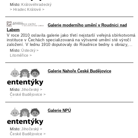
Místo:
Královéhradecký
> Hradec Králové >
Hradec Králové
Galerie moderního umění v Roudnici nad
Labem
V roce 2010 oslavila galerie jako třetí nejstarší veřejná sbírkotvorná
instituce v Čechách specializovaná na výtvarné umění sté výročí
založení. V lednu 1910 doputovaly do Roudnice bedny s obrazy,...
Místo:
Ústecký >
Litoměřice >
Roudnice nad
Labem
Galerie Nahoře České Budějovice
Místo:
Jihočeský >
České Budějovice >
České Budějovice
Galerie NPÚ
Místo:
Jihočeský >
České Budějovice >