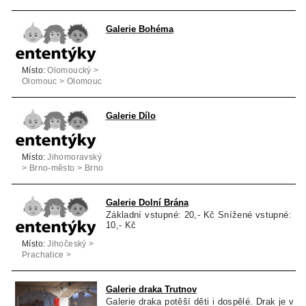
Galerie Bohéma
Místo:
Olomoucký >
Olomouc > Olomouc
Galerie Dílo
Místo:
Jihomoravský
> Brno-město > Brno
Galerie Dolní Brána
Základní vstupné: 20,- Kč Snížené vstupné:
10,- Kč
Místo:
Jihočeský >
Prachatice >
Prachatice
Galerie draka Trutnov
Galerie draka potěší děti i dospělé. Drak je v