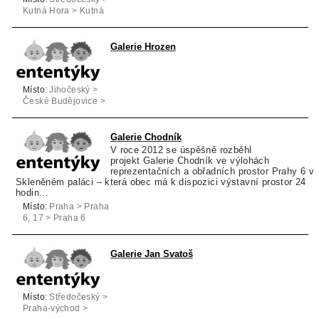
Kutná Hora > Kutná
Hora
Galerie Hrozen
Místo:
Jihočeský >
České Budějovice >
České Budějovice
Galerie Chodník
V roce 2012 se úspěšně rozběhl
projekt Galerie Chodník ve výlohách
reprezentačních a obřadních prostor Prahy 6 v
Skleněném paláci – která obec má k dispozici výstavní prostor 24
hodin...
Místo:
Praha > Praha
6, 17 > Praha 6
Galerie Jan Svatoš
Místo:
Středočeský >
Praha-východ >