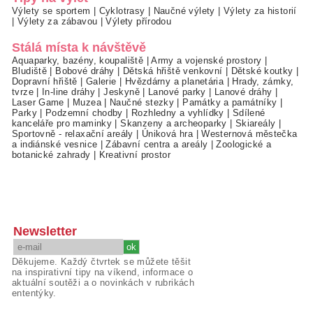
Výlety se sportem
|
Cyklotrasy
|
Naučné výlety
|
Výlety za historií
|
Výlety za zábavou
|
Výlety přírodou
Stálá místa k návštěvě
Aquaparky, bazény, koupaliště
|
Army a vojenské prostory
|
Bludiště
|
Bobové dráhy
|
Dětská hřiště venkovní
|
Dětské koutky
|
Dopravní hřiště
|
Galerie
|
Hvězdárny a planetária
|
Hrady, zámky,
tvrze
|
In-line dráhy
|
Jeskyně
|
Lanové parky
|
Lanové dráhy
|
Laser Game
|
Muzea
|
Naučné stezky
|
Památky a památníky
|
Parky
|
Podzemní chodby
|
Rozhledny a vyhlídky
|
Sdílené
kanceláře pro maminky
|
Skanzeny a archeoparky
|
Skiareály
|
Sportovně - relaxační areály
|
Úniková hra
|
Westernová městečka
a indiánské vesnice
|
Zábavní centra a areály
|
Zoologické a
botanické zahrady
|
Kreativní prostor
Newsletter
Děkujeme. Každý čtvrtek se můžete těšit
na inspirativní tipy na víkend, informace o
aktuální soutěži a o novinkách v rubrikách
ententýky.