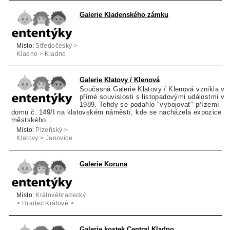
Galerie Kladenského zámku
Místo:
Středočeský >
Kladno > Kladno
Galerie Klatovy / Klenová
Současná Galerie Klatovy / Klenová vznikla v
přímé souvislosti s listopadovými událostmi v r
1989. Tehdy se podařilo "vybojovat" přízemí
domu č. 149/I na klatovském náměstí, kde se nacházela expozice
městského...
Místo:
Plzeňský >
Klatovy > Janovice
nad Úhlavou
Galerie Koruna
Místo:
Královéhradecký
> Hradec Králové >
Hradec Králové
Galerie kostek Central Kladno