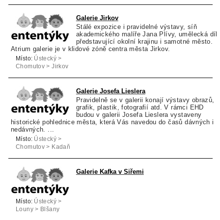
Kostelec nad
Černými Lesy
Galerie Jirkov
Stálé expozice i pravidelné výstavy, síň
akademického malíře Jana Plívy, umělecká díl
představující okolní krajinu i samotné město.
Atrium galerie je v klidové zóně centra města Jirkov.
Místo:
Ústecký >
Chomutov > Jirkov
Galerie Josefa Lieslera
Pravidelně se v galerii konají výstavy obrazů,
grafik, plastik, fotografií atd. V rámci EHD
budou v galerii Josefa Lieslera vystaveny
historické pohlednice města, která Vás navedou do časů dávných i
nedávných. ...
Místo:
Ústecký >
Chomutov > Kadaň
Galerie Kafka v Siřemi
Místo:
Ústecký >
Louny > Blšany