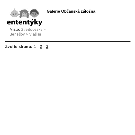
České Budějovice
Galerie Občanská záložna
Místo:
Středočeský >
Benešov > Vlašim
Zvolte stranu:
1
|
2
|
3