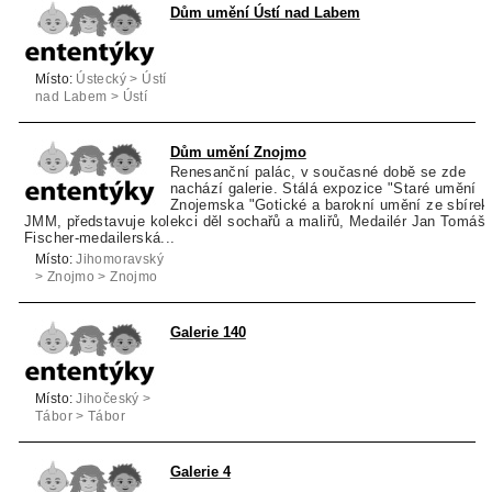
Dům umění Ústí nad Labem
Místo:
Ústecký > Ústí
nad Labem > Ústí
nad Labem
Dům umění Znojmo
Renesanční palác, v současné době se zde
nachází galerie. Stálá expozice "Staré umění
Znojemska "Gotické a barokní umění ze sbírek
JMM, představuje kolekci děl sochařů a maliřů, Medailér Jan Tomáš
Fischer-medailerská...
Místo:
Jihomoravský
> Znojmo > Znojmo
Galerie 140
Místo:
Jihočeský >
Tábor > Tábor
Galerie 4