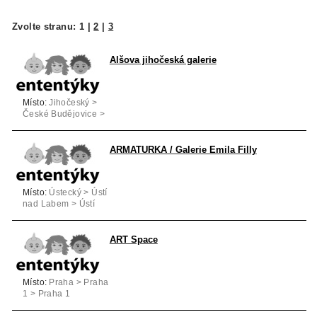
Zvolte stranu:
1
|
2
|
3
Alšova jihočeská galerie
Místo:
Jihočeský >
České Budějovice >
Hluboká nad Vltavou
ARMATURKA / Galerie Emila Filly
Místo:
Ústecký > Ústí
nad Labem > Ústí
nad Labem
ART Space
Místo:
Praha > Praha
1 > Praha 1