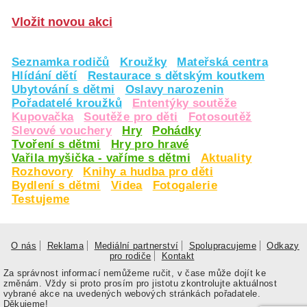
Vložit novou akci
Seznamka rodičů
Kroužky
Mateřská centra
Hlídání dětí
Restaurace s dětským koutkem
Ubytování s dětmi
Oslavy narozenin
Pořadatelé kroužků
Ententýky soutěže
Kupovačka
Soutěže pro děti
Fotosoutěž
Slevové vouchery
Hry
Pohádky
Tvoření s dětmi
Hry pro hravé
Vařila myšička - vaříme s dětmi
Aktuality
Rozhovory
Knihy a hudba pro děti
Bydlení s dětmi
Videa
Fotogalerie
Testujeme
O nás
Reklama
Mediální partnerství
Spolupracujeme
Odkazy
pro rodiče
Kontakt
Za správnost informací nemůžeme ručit, v čase může dojít ke
změnám. Vždy si proto prosím pro jistotu zkontrolujte aktuálnost
vybrané akce na uvedených webových stránkách pořadatele.
Děkujeme!