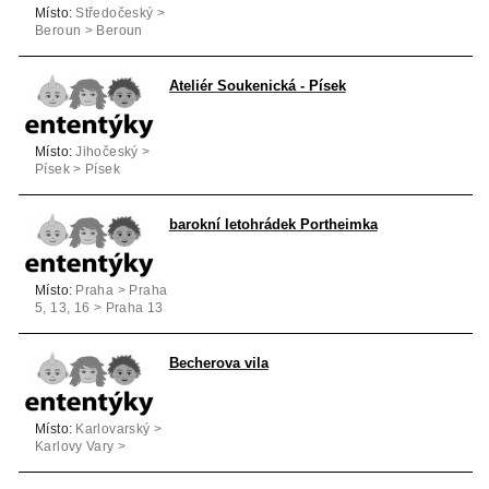
Místo:
Středočeský >
Beroun > Beroun
Ateliér Soukenická - Písek
Místo:
Jihočeský >
Písek > Písek
barokní letohrádek Portheimka
Místo:
Praha > Praha
5, 13, 16 > Praha 13
Becherova vila
Místo:
Karlovarský >
Karlovy Vary >
Karlovy Vary