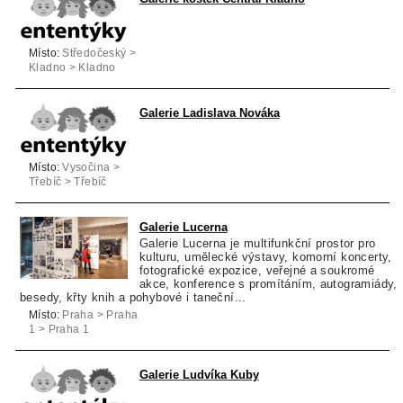
Místo:
Středočeský >
Kladno > Kladno
Galerie Ladislava Nováka
Místo:
Vysočina >
Třebíč > Třebíč
Galerie Lucerna
Galerie Lucerna je multifunkční prostor pro
kulturu, umělecké výstavy, komorní koncerty,
fotografické expozice, veřejné a soukromé
akce, konference s promítáním, autogramiády,
besedy, křty knih a pohybové i taneční...
Místo:
Praha > Praha
1 > Praha 1
Galerie Ludvíka Kuby