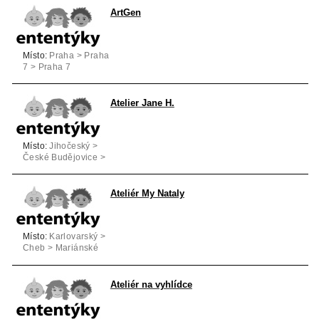
ArtGen
Místo:
Praha > Praha
7 > Praha 7
Atelier Jane H.
Místo:
Jihočeský >
České Budějovice >
České Budějovice
Ateliér My Nataly
Místo:
Karlovarský >
Cheb > Mariánské
Lázně
Ateliér na vyhlídce