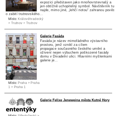
expozici představen jako mnohovrstevnatý a
jen obtížně uchopitelný symbol. Návštěvník tu
najde, mimo jiné, „lehčí notou“ zahranou pověst
o zabití trutnovského...
Místo:
Královéhradecký
> Trutnov > Trutnov
Galerie Fasáda
Fasáda je název mimořádného výstavního
prostoru, jenž vznikl za cílem
propagace současného českého umění a
oživení nejen výbuchem poškozené fasády
domu v Divadelní ulici. Hlavními myšlenkami
galerie je...
Místo:
Praha > Praha
1 > Praha 1
Galerie Felixe Jeneweina města Kutné Hory
Místo:
Středočeský >