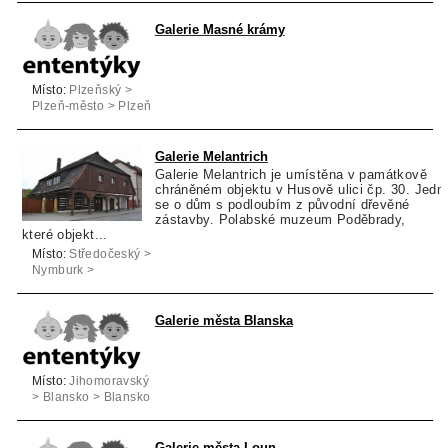
Galerie Masné krámy
Místo:
Plzeňský >
Plzeň-město > Plzeň
Galerie Melantrich
Galerie Melantrich je umístěna v památkově
chráněném objektu v Husově ulici čp. 30. Jedn
se o dům s podloubím z původní dřevěné
zástavby. Polabské muzeum Poděbrady,
které objekt...
Místo:
Středočeský >
Nymburk >
Rožďalovice
Galerie města Blanska
Místo:
Jihomoravský
> Blansko > Blansko
Galerie města Loun