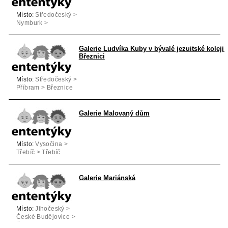
Místo:
Středočeský >
Nymburk >
Poděbrady
Galerie Ludvíka Kuby v bývalé jezuitské koleji 
Březnici
Místo:
Středočeský >
Příbram > Březnice
Galerie Malovaný dům
Místo:
Vysočina >
Třebíč > Třebíč
Galerie Mariánská
Místo:
Jihočeský >
České Budějovice >
České Budějovice