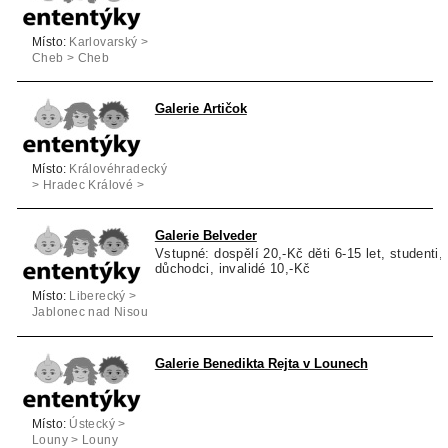
Místo:
Karlovarský >
Cheb > Cheb
Galerie Artičok
Místo:
Královéhradecký
> Hradec Králové >
Hradec Králové
Galerie Belveder
Vstupné: dospělí 20,-Kč děti 6-15 let, studenti,
důchodci, invalidé 10,-Kč
Místo:
Liberecký >
Jablonec nad Nisou
> Jablonec nad
Nisou
Galerie Benedikta Rejta v Lounech
Místo:
Ústecký >
Louny > Louny