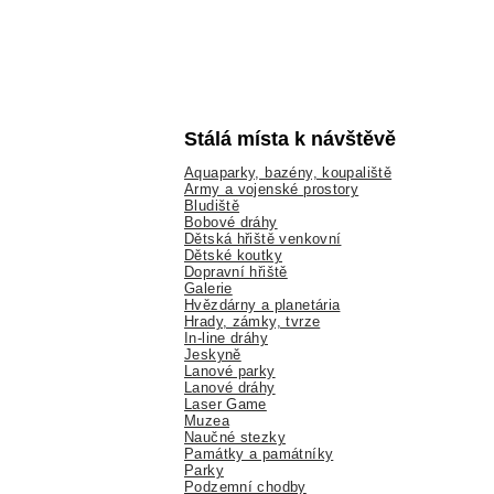
Stálá místa k návštěvě
Aquaparky, bazény, koupaliště
Army a vojenské prostory
Bludiště
Bobové dráhy
Dětská hřiště venkovní
Dětské koutky
Dopravní hřiště
Galerie
Hvězdárny a planetária
Hrady, zámky, tvrze
In-line dráhy
Jeskyně
Lanové parky
Lanové dráhy
Laser Game
Muzea
Naučné stezky
Památky a památníky
Parky
Podzemní chodby