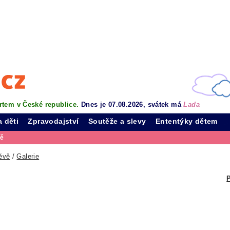
rtem v České republice.
Dnes je 07.08.2026, svátek má
Lada
a děti
Zpravodajství
Soutěže a slevy
Ententýky dětem
vě
ěvě
/
Galerie
P