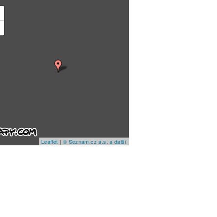
+
−
Leaflet
|
© Seznam.cz a.s. a další