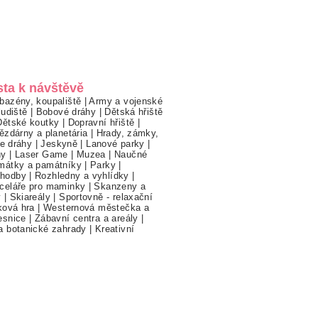
sta k návštěvě
bazény, koupaliště
|
Army a vojenské
ludiště
|
Bobové dráhy
|
Dětská hřiště
Dětské koutky
|
Dopravní hřiště
|
ězdárny a planetária
|
Hrady, zámky,
ne dráhy
|
Jeskyně
|
Lanové parky
|
hy
|
Laser Game
|
Muzea
|
Naučné
mátky a památníky
|
Parky
|
hodby
|
Rozhledny a vyhlídky
|
celáře pro maminky
|
Skanzeny a
y
|
Skiareály
|
Sportovně - relaxační
ková hra
|
Westernová městečka a
esnice
|
Zábavní centra a areály
|
a botanické zahrady
|
Kreativní