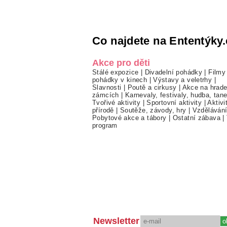
Co najdete na Ententýky.
Akce pro děti
Stálé expozice
|
Divadelní pohádky
|
Filmy
pohádky v kinech
|
Výstavy a veletrhy
|
Slavnosti
|
Poutě a cirkusy
|
Akce na hrade
zámcích
|
Karnevaly, festivaly, hudba, tan
Tvořivé aktivity
|
Sportovní aktivity
|
Aktivi
přírodě
|
Soutěže, závody, hry
|
Vzděláván
Pobytové akce a tábory
|
Ostatní zábava
|
program
Newsletter