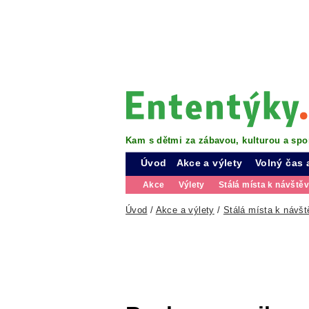
Kam s dětmi za zábavou, kulturou a spo
Úvod
Akce a výlety
Volný čas 
Akce
Výlety
Stálá místa k návště
Úvod
/
Akce a výlety
/
Stálá místa k návšt