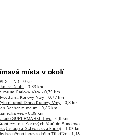
ímavá místa v okolí
WESTEND
- 0 km
Zámek Doubí
- 0,63 km
Muzeum Karlovy Vary
- 0,75 km
Hvězdárna Karlovy Vary
- 0,77 km
Výletní areál Diana Karlovy Vary
- 0,8 km
Jan Becher muzeum
- 0,86 km
Zámecká věž
- 0,89 km
galerie SUPERMARKET wc
- 0,9 km
Stará cesta z Karlových Varů do Slavkova
rový sloup a Schwarzova kaple)
- 1,02 km
Nedokončená lanová dráha Tři kříže
- 1,13