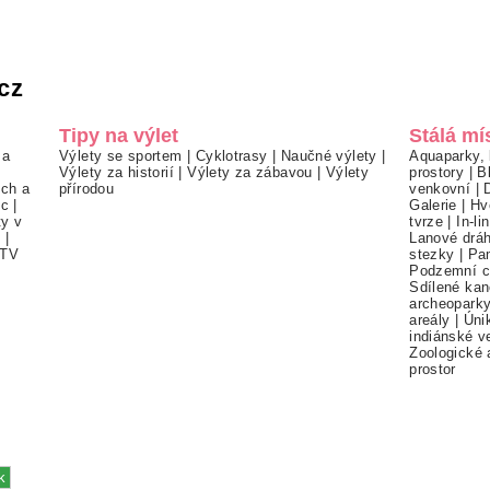
cz
Tipy na výlet
Stálá mí
 a
Výlety se sportem
|
Cyklotrasy
|
Naučné výlety
|
Aquaparky, 
Výlety za historií
|
Výlety za zábavou
|
Výlety
prostory
|
B
ch a
přírodou
venkovní
|
ec
|
Galerie
|
Hv
ty v
tvrze
|
In-li
í
|
Lanové drá
TV
stezky
|
Pa
Podzemní c
Sdílené kan
archeopark
areály
|
Úni
indiánské v
Zoologické 
prostor