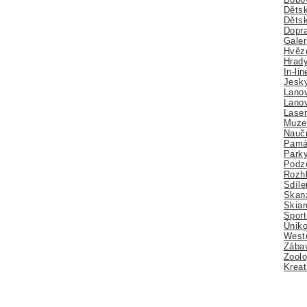
Dětsk
Děts
Dopra
Galer
Hvězd
Hrady
In-li
Jesk
Lano
Lano
Lase
Muze
Nauč
Pamá
Park
Podz
Rozhl
Sdíle
Skan
Skiar
Sport
Úniko
Weste
Zábav
Zoolo
Kreat