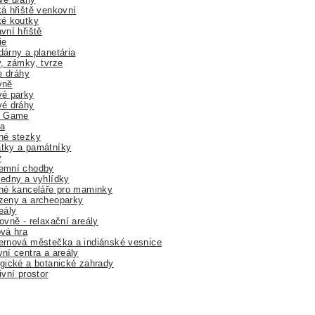
á hřiště venkovní
ké koutky
vní hřiště
ie
árny a planetária
, zámky, tvrze
ne dráhy
yně
vé parky
vé dráhy
r Game
a
né stezky
tky a památníky
y
emní chodby
edny a vyhlídky
né kanceláře pro maminky
zeny a archeoparky
eály
ovně - relaxační areály
vá hra
rnová městečka a indiánské vesnice
ní centra a areály
gické a botanické zahrady
ivní prostor