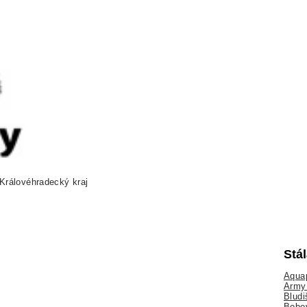
Královéhradecký kraj
Stá
Aquap
Army 
Bludi
Bobo