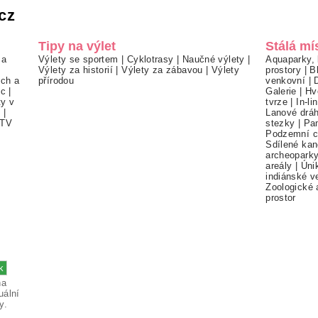
cz
Tipy na výlet
Stálá mí
 a
Výlety se sportem
|
Cyklotrasy
|
Naučné výlety
|
Aquaparky, 
Výlety za historií
|
Výlety za zábavou
|
Výlety
prostory
|
B
ch a
přírodou
venkovní
|
ec
|
Galerie
|
Hv
ty v
tvrze
|
In-li
í
|
Lanové drá
TV
stezky
|
Pa
Podzemní c
Sdílené kan
archeopark
areály
|
Úni
indiánské v
Zoologické 
prostor
na
uální
y.