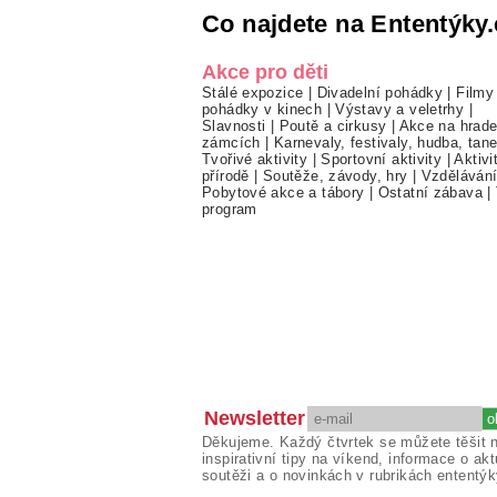
Co najdete na Ententýky.
Akce pro děti
Stálé expozice
|
Divadelní pohádky
|
Filmy
pohádky v kinech
|
Výstavy a veletrhy
|
Slavnosti
|
Poutě a cirkusy
|
Akce na hrade
zámcích
|
Karnevaly, festivaly, hudba, tan
Tvořivé aktivity
|
Sportovní aktivity
|
Aktivi
přírodě
|
Soutěže, závody, hry
|
Vzděláván
Pobytové akce a tábory
|
Ostatní zábava
|
program
Newsletter
Děkujeme. Každý čtvrtek se můžete těšit 
inspirativní tipy na víkend, informace o akt
soutěži a o novinkách v rubrikách ententýk