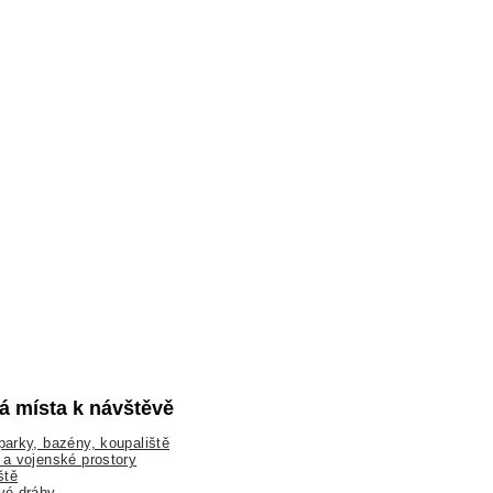
lá místa k návštěvě
arky, bazény, koupaliště
a vojenské prostory
ště
vé dráhy