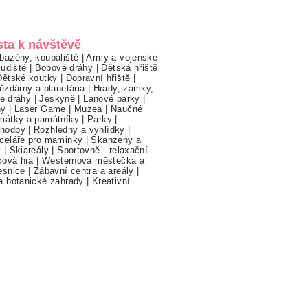
sta k návštěvě
bazény, koupaliště
|
Army a vojenské
ludiště
|
Bobové dráhy
|
Dětská hřiště
Dětské koutky
|
Dopravní hřiště
|
ězdárny a planetária
|
Hrady, zámky,
ne dráhy
|
Jeskyně
|
Lanové parky
|
hy
|
Laser Game
|
Muzea
|
Naučné
mátky a památníky
|
Parky
|
hodby
|
Rozhledny a vyhlídky
|
celáře pro maminky
|
Skanzeny a
y
|
Skiareály
|
Sportovně - relaxační
ková hra
|
Westernová městečka a
esnice
|
Zábavní centra a areály
|
a botanické zahrady
|
Kreativní