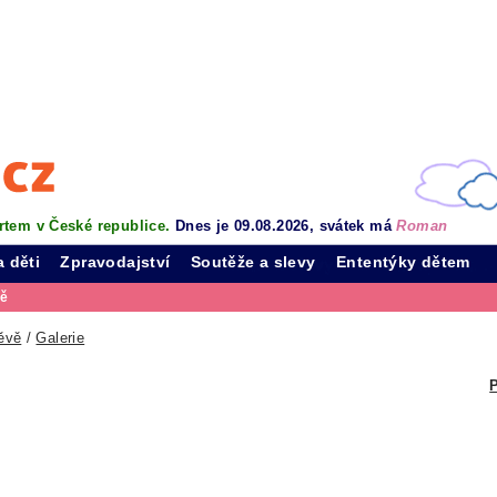
rtem v České republice.
Dnes je 09.08.2026, svátek má
Roman
a děti
Zpravodajství
Soutěže a slevy
Ententýky dětem
vě
ěvě
/
Galerie
P