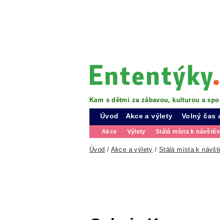
Kam s dětmi za zábavou, kulturou a spo
Úvod
Akce a výlety
Volný čas 
Akce
Výlety
Stálá místa k návště
Úvod
/
Akce a výlety
/
Stálá místa k návšt