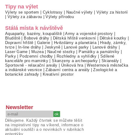
Tipy na výlet
Výlety se sportem
|
Cyklotrasy
|
Naučné výlety
|
Výlety za historií
|
Výlety za zábavou
|
Výlety přírodou
Stálá místa k návštěvě
Aquaparky, bazény, koupaliště
|
Army a vojenské prostory
|
Bludiště
|
Bobové dráhy
|
Dětská hřiště venkovní
|
Dětské koutky
|
Dopravní hřiště
|
Galerie
|
Hvězdárny a planetária
|
Hrady, zámky,
tvrze
|
In-line dráhy
|
Jeskyně
|
Lanové parky
|
Lanové dráhy
|
Laser Game
|
Muzea
|
Naučné stezky
|
Památky a památníky
|
Parky
|
Podzemní chodby
|
Rozhledny a vyhlídky
|
Sdílené
kanceláře pro maminky
|
Skanzeny a archeoparky
|
Skiareály
|
Sportovně - relaxační areály
|
Úniková hra
|
Westernová městečka
a indiánské vesnice
|
Zábavní centra a areály
|
Zoologické a
botanické zahrady
|
Kreativní prostor
Newsletter
Děkujeme. Každý čtvrtek se můžete těšit
na inspirativní tipy na víkend, informace o
aktuální soutěži a o novinkách v rubrikách
ententýky.