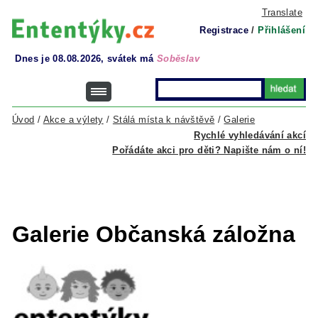
Translate
Registrace
/
Přihlášení
Dnes je 08.08.2026, svátek má
Soběslav
Úvod
/
Akce a výlety
/
Stálá místa k návštěvě
/
Galerie
Rychlé vyhledávání akcí
Pořádáte akci pro děti? Napište nám o ní!
Galerie Občanská záložna