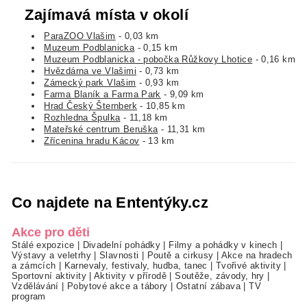
Zajímavá místa v okolí
ParaZOO Vlašim
- 0,03 km
Muzeum Podblanicka
- 0,15 km
Muzeum Podblanicka - pobočka Růžkovy Lhotice
- 0,16 km
Hvězdárna ve Vlašimi
- 0,73 km
Zámecký park Vlašim
- 0,93 km
Farma Blaník a Farma Park
- 9,09 km
Hrad Český Šternberk
- 10,85 km
Rozhledna Špulka
- 11,18 km
Mateřské centrum Beruška
- 11,31 km
Zřícenina hradu Kácov
- 13 km
Co najdete na Ententýky.cz
Akce pro děti
Stálé expozice
|
Divadelní pohádky
|
Filmy a pohádky v kinech
|
Výstavy a veletrhy
|
Slavnosti
|
Poutě a cirkusy
|
Akce na hradech
a zámcích
|
Karnevaly, festivaly, hudba, tanec
|
Tvořivé aktivity
|
Sportovní aktivity
|
Aktivity v přírodě
|
Soutěže, závody, hry
|
Vzdělávání
|
Pobytové akce a tábory
|
Ostatní zábava
|
TV
program