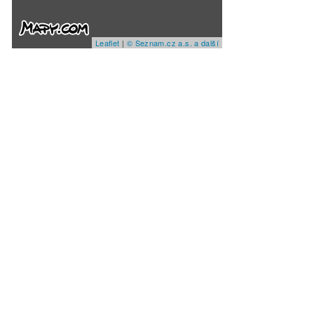
Leaflet
|
© Seznam.cz a.s. a další