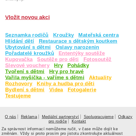
Vložit novou akci
Seznamka rodičů
Kroužky
Mateřská centra
Hlídání dětí
Restaurace s dětským koutkem
Ubytování s dětmi
Oslavy narozenin
Pořadatelé kroužků
Ententýky soutěže
Kupovačka
Soutěže pro děti
Fotosoutěž
Slevové vouchery
Hry
Pohádky
Tvoření s dětmi
Hry pro hravé
Vařila myšička - vaříme s dětmi
Aktuality
Rozhovory
Knihy a hudba pro děti
Bydlení s dětmi
Videa
Fotogalerie
Testujeme
O nás
Reklama
Mediální partnerství
Spolupracujeme
Odkazy
pro rodiče
Kontakt
Za správnost informací nemůžeme ručit, v čase může dojít ke
změnám. Vždy si proto prosím pro jistotu zkontrolujte aktuálnost