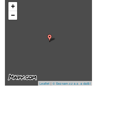
+
−
Leaflet
|
© Seznam.cz a.s. a další