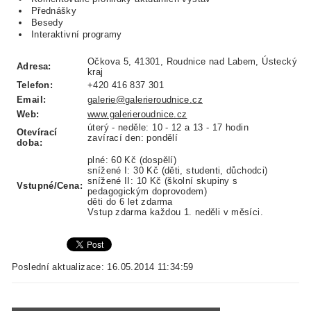
Přednášky
Besedy
Interaktivní programy
Očkova 5, 41301, Roudnice nad Labem, Ústecký
Adresa:
kraj
Telefon:
+420 416 837 301
Email:
galerie@galerieroudnice.cz
Web:
www.galerieroudnice.cz
úterý - neděle: 10 - 12 a 13 - 17 hodin
Otevírací
zavírací den: pondělí
doba:
plné: 60 Kč (dospělí)
snížené I: 30 Kč (děti, studenti, důchodci)
snížené II: 10 Kč (školní skupiny s
Vstupné/Cena:
pedagogickým doprovodem)
děti do 6 let zdarma
Vstup zdarma každou 1. neděli v měsíci.
Poslední aktualizace: 16.05.2014 11:34:59