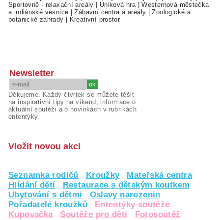
Sportovně - relaxační areály
|
Úniková hra
|
Westernová městečka
a indiánské vesnice
|
Zábavní centra a areály
|
Zoologické a
botanické zahrady
|
Kreativní prostor
Newsletter
Děkujeme. Každý čtvrtek se můžete těšit
na inspirativní tipy na víkend, informace o
aktuální soutěži a o novinkách v rubrikách
ententýky.
Vložit novou akci
Seznamka rodičů
Kroužky
Mateřská centra
Hlídání dětí
Restaurace s dětským koutkem
Ubytování s dětmi
Oslavy narozenin
Pořadatelé kroužků
Ententýky soutěže
Kupovačka
Soutěže pro děti
Fotosoutěž