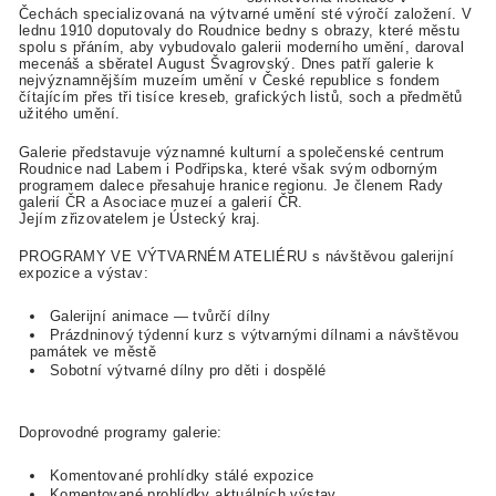
Čechách specializovaná na výtvarné umění sté výročí založení. V
lednu 1910 doputovaly do Roudnice bedny s obrazy, které městu
spolu s přáním, aby vybudovalo galerii moderního umění, daroval
mecenáš a sběratel August Švagrovský. Dnes patří galerie k
nejvýznamnějším muzeím umění v České republice s fondem
čítajícím přes tři tisíce kreseb, grafických listů, soch a předmětů
užitého umění.
Galerie představuje významné kulturní a společenské centrum
Roudnice nad Labem i Podřipska, které však svým odborným
programem dalece přesahuje hranice regionu. Je členem Rady
galerií ČR a Asociace muzeí a galerií ČR.
Jejím zřizovatelem je Ústecký kraj.
PROGRAMY VE VÝTVARNÉM ATELIÉRU s návštěvou galerijní
expozice a výstav:
Galerijní animace — tvůrčí dílny
Prázdninový týdenní kurz s výtvarnými dílnami a návštěvou
památek ve městě
Sobotní výtvarné dílny pro děti i dospělé
Doprovodné programy galerie:
Komentované prohlídky stálé expozice
Komentované prohlídky aktuálních výstav