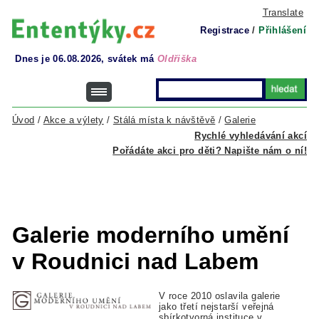
Translate
Registrace
/
Přihlášení
Dnes je 06.08.2026, svátek má
Oldřiška
Úvod
/
Akce a výlety
/
Stálá místa k návštěvě
/
Galerie
Rychlé vyhledávání akcí
Pořádáte akci pro děti? Napište nám o ní!
Galerie moderního umění
v Roudnici nad Labem
V roce 2010 oslavila galerie
jako třetí nejstarší veřejná
sbírkotvorná instituce v