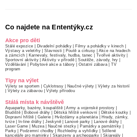
Co najdete na Ententýky.cz
Akce pro děti
Stálé expozice
|
Divadelní pohádky
|
Filmy a pohádky v kinech
|
Výstavy a veletrhy
|
Slavnosti
|
Poutě a cirkusy
|
Akce na hradech
a zámcích
|
Karnevaly, festivaly, hudba, tanec
|
Tvořivé aktivity
|
Sportovní aktivity
|
Aktivity v přírodě
|
Soutěže, závody, hry
|
Vzdělávání
|
Pobytové akce a tábory
|
Ostatní zábava
|
TV
program
Tipy na výlet
Výlety se sportem
|
Cyklotrasy
|
Naučné výlety
|
Výlety za historií
|
Výlety za zábavou
|
Výlety přírodou
Stálá místa k návštěvě
Aquaparky, bazény, koupaliště
|
Army a vojenské prostory
|
Bludiště
|
Bobové dráhy
|
Dětská hřiště venkovní
|
Dětské koutky
|
Dopravní hřiště
|
Galerie
|
Hvězdárny a planetária
|
Hrady, zámky,
tvrze
|
In-line dráhy
|
Jeskyně
|
Lanové parky
|
Lanové dráhy
|
Laser Game
|
Muzea
|
Naučné stezky
|
Památky a památníky
|
Parky
|
Podzemní chodby
|
Rozhledny a vyhlídky
|
Sdílené
kanceláře pro maminky
|
Skanzeny a archeoparky
|
Skiareály
|