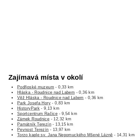
Zajímavá místa v okolí
Podřipské muzeum
- 0,33 km
Hláska - Roudnice nad Labem
- 0,36 km
Věž Hláska - Roudnice nad Labem
- 0,36 km
Park Josefa Hory
- 0,83 km
HistoryPark
- 9,13 km
Sportcentrum Račice
- 9,54 km
Zámek Roudnice
- 12,32 km
Památník Terezín
- 13,15 km
Pevnost Terezín
- 13,97 km
Torzo kaple sv. Jana Nepomuckého Mšené Lázně
- 14,31 km