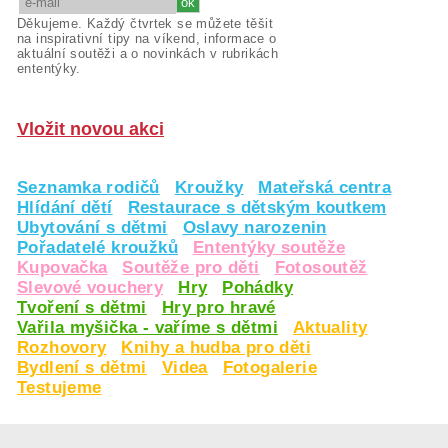
Děkujeme. Každý čtvrtek se můžete těšit
na inspirativní tipy na víkend, informace o
aktuální soutěži a o novinkách v rubrikách
ententýky.
Vložit novou akci
Seznamka rodičů
Kroužky
Mateřská centra
Hlídání dětí
Restaurace s dětským koutkem
Ubytování s dětmi
Oslavy narozenin
Pořadatelé kroužků
Ententýky soutěže
Kupovačka
Soutěže pro děti
Fotosoutěž
Slevové vouchery
Hry
Pohádky
Tvoření s dětmi
Hry pro hravé
Vařila myšička - vaříme s dětmi
Aktuality
Rozhovory
Knihy a hudba pro děti
Bydlení s dětmi
Videa
Fotogalerie
Testujeme