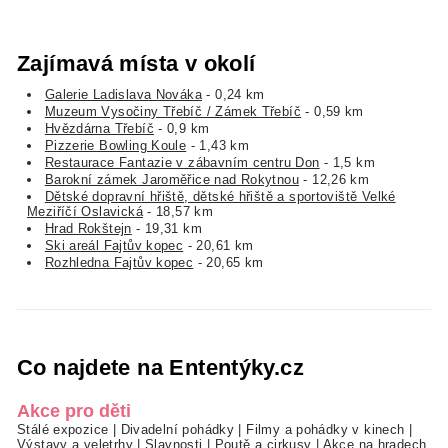
Zajímavá místa v okolí
Galerie Ladislava Nováka
- 0,24 km
Muzeum Vysočiny Třebíč / Zámek Třebíč
- 0,59 km
Hvězdárna Třebíč
- 0,9 km
Pizzerie Bowling Koule
- 1,43 km
Restaurace Fantazie v zábavním centru Don
- 1,5 km
Barokní zámek Jaroměřice nad Rokytnou
- 12,26 km
Dětské dopravní hřiště, dětské hřiště a sportoviště Velké
Meziříčí Oslavická
- 18,57 km
Hrad Rokštejn
- 19,31 km
Ski areál Fajtův kopec
- 20,61 km
Rozhledna Fajtův kopec
- 20,65 km
Co najdete na Ententýky.cz
Akce pro děti
Stálé expozice
|
Divadelní pohádky
|
Filmy a pohádky v kinech
|
Výstavy a veletrhy
|
Slavnosti
|
Poutě a cirkusy
|
Akce na hradech