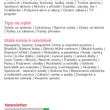
a zámcích
|
Karnevaly, festivaly, hudba, tanec
|
Tvořivé aktivity
|
Sportovní aktivity
|
Aktivity v přírodě
|
Soutěže, závody, hry
|
Vzdělávání
|
Pobytové akce a tábory
|
Ostatní zábava
|
TV
program
Tipy na výlet
Výlety se sportem
|
Cyklotrasy
|
Naučné výlety
|
Výlety za historií
|
Výlety za zábavou
|
Výlety přírodou
Stálá místa k návštěvě
Aquaparky, bazény, koupaliště
|
Army a vojenské prostory
|
Bludiště
|
Bobové dráhy
|
Dětská hřiště venkovní
|
Dětské koutky
|
Dopravní hřiště
|
Galerie
|
Hvězdárny a planetária
|
Hrady, zámky,
tvrze
|
In-line dráhy
|
Jeskyně
|
Lanové parky
|
Lanové dráhy
|
Laser Game
|
Muzea
|
Naučné stezky
|
Památky a památníky
|
Parky
|
Podzemní chodby
|
Rozhledny a vyhlídky
|
Sdílené
kanceláře pro maminky
|
Skanzeny a archeoparky
|
Skiareály
|
Sportovně - relaxační areály
|
Úniková hra
|
Westernová městečka
a indiánské vesnice
|
Zábavní centra a areály
|
Zoologické a
botanické zahrady
|
Kreativní prostor
Newsletter