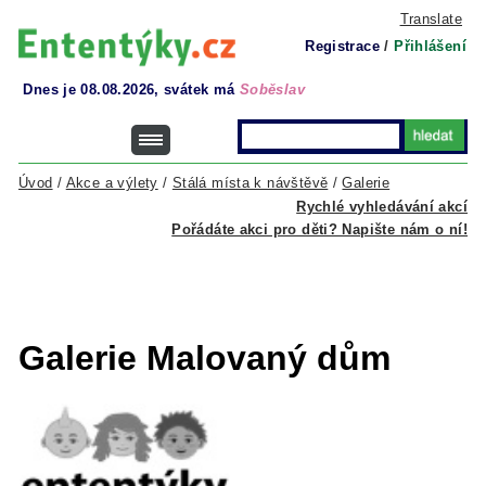
Translate
Registrace
/
Přihlášení
Dnes je 08.08.2026, svátek má
Soběslav
Úvod
/
Akce a výlety
/
Stálá místa k návštěvě
/
Galerie
Rychlé vyhledávání akcí
Pořádáte akci pro děti? Napište nám o ní!
Galerie Malovaný dům