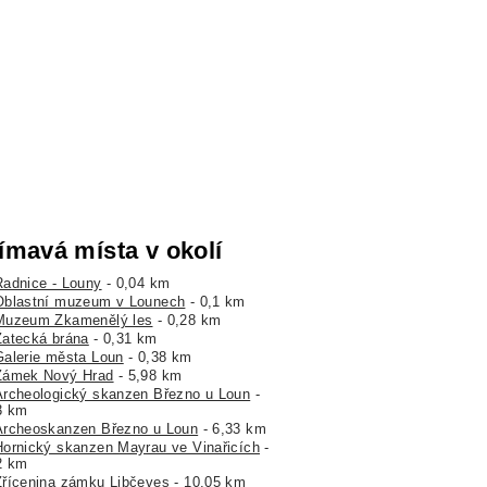
ímavá místa v okolí
Radnice - Louny
- 0,04 km
Oblastní muzeum v Lounech
- 0,1 km
Muzeum Zkamenělý les
- 0,28 km
Žatecká brána
- 0,31 km
Galerie města Loun
- 0,38 km
Zámek Nový Hrad
- 5,98 km
Archeologický skanzen Březno u Loun
-
3 km
Archeoskanzen Březno u Loun
- 6,33 km
Hornický skanzen Mayrau ve Vinařicích
-
2 km
Zřícenina zámku Libčeves
- 10,05 km