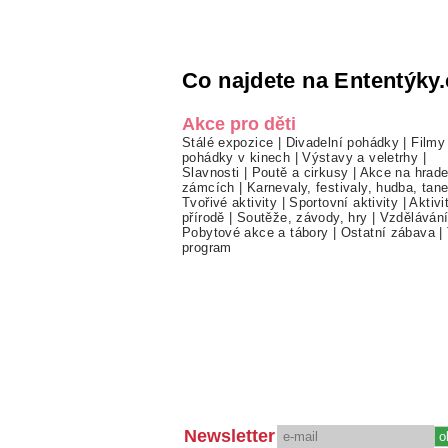
Co najdete na Ententýky.
Akce pro děti
Stálé expozice
|
Divadelní pohádky
|
Filmy
pohádky v kinech
|
Výstavy a veletrhy
|
Slavnosti
|
Poutě a cirkusy
|
Akce na hrade
zámcích
|
Karnevaly, festivaly, hudba, tan
Tvořivé aktivity
|
Sportovní aktivity
|
Aktivi
přírodě
|
Soutěže, závody, hry
|
Vzděláván
Pobytové akce a tábory
|
Ostatní zábava
|
program
Newsletter