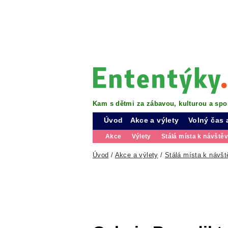
Kam s dětmi za zábavou, kulturou a spo
Úvod
Akce a výlety
Volný čas 
Akce
Výlety
Stálá místa k návště
Úvod
/
Akce a výlety
/
Stálá místa k návšt