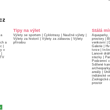
cz
Tipy na výlet
Stálá mí
 a
Výlety se sportem
|
Cyklotrasy
|
Naučné výlety
|
Aquaparky, 
Výlety za historií
|
Výlety za zábavou
|
Výlety
prostory
|
B
ch a
přírodou
venkovní
|
ec
|
Galerie
|
Hv
ty v
tvrze
|
In-li
í
|
Lanové drá
TV
stezky
|
Pa
Podzemní c
Sdílené kan
archeopark
areály
|
Úni
indiánské v
Zoologické 
prostor