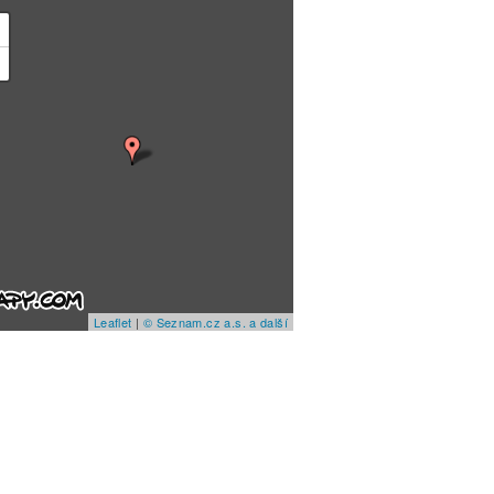
+
−
Leaflet
|
© Seznam.cz a.s. a další