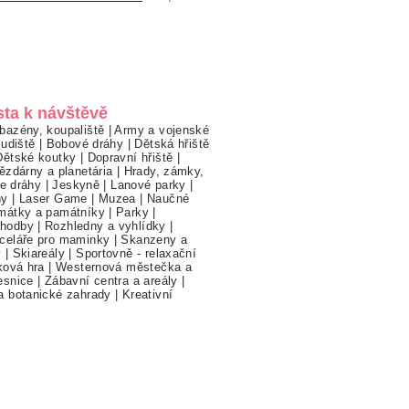
sta k návštěvě
bazény, koupaliště
|
Army a vojenské
ludiště
|
Bobové dráhy
|
Dětská hřiště
Dětské koutky
|
Dopravní hřiště
|
ězdárny a planetária
|
Hrady, zámky,
ne dráhy
|
Jeskyně
|
Lanové parky
|
hy
|
Laser Game
|
Muzea
|
Naučné
mátky a památníky
|
Parky
|
hodby
|
Rozhledny a vyhlídky
|
celáře pro maminky
|
Skanzeny a
y
|
Skiareály
|
Sportovně - relaxační
ková hra
|
Westernová městečka a
esnice
|
Zábavní centra a areály
|
a botanické zahrady
|
Kreativní