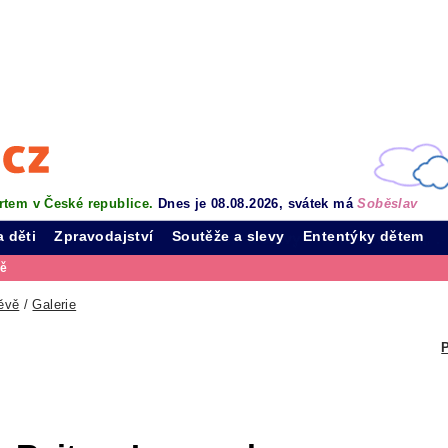
rtem v České republice.
Dnes je 08.08.2026, svátek má
Soběslav
a děti
Zpravodajství
Soutěže a slevy
Ententýky dětem
vě
ěvě
/
Galerie
P