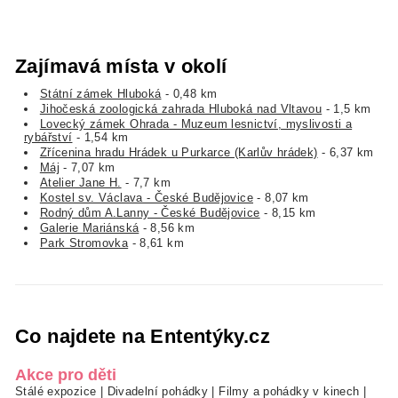
Zajímavá místa v okolí
Státní zámek Hluboká
- 0,48 km
Jihočeská zoologická zahrada Hluboká nad Vltavou
- 1,5 km
Lovecký zámek Ohrada - Muzeum lesnictví, myslivosti a
rybářství
- 1,54 km
Zřícenina hradu Hrádek u Purkarce (Karlův hrádek)
- 6,37 km
Máj
- 7,07 km
Atelier Jane H.
- 7,7 km
Kostel sv. Václava - České Budějovice
- 8,07 km
Rodný dům A.Lanny - České Budějovice
- 8,15 km
Galerie Mariánská
- 8,56 km
Park Stromovka
- 8,61 km
Co najdete na Ententýky.cz
Akce pro děti
Stálé expozice
|
Divadelní pohádky
|
Filmy a pohádky v kinech
|