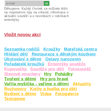
Děkujeme. Každý čtvrtek se můžete těšit
na inspirativní tipy na víkend, informace o
aktuální soutěži a o novinkách v rubrikách
ententýky.
Vložit novou akci
Seznamka rodičů
Kroužky
Mateřská centra
Hlídání dětí
Restaurace s dětským koutkem
Ubytování s dětmi
Oslavy narozenin
Pořadatelé kroužků
Ententýky soutěže
Kupovačka
Soutěže pro děti
Fotosoutěž
Slevové vouchery
Hry
Pohádky
Tvoření s dětmi
Hry pro hravé
Vařila myšička - vaříme s dětmi
Aktuality
Rozhovory
Knihy a hudba pro děti
Bydlení s dětmi
Videa
Fotogalerie
Testujeme