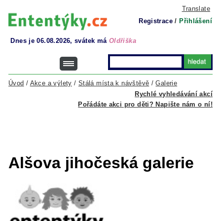
Translate
Registrace
/
Přihlášení
Dnes je 06.08.2026, svátek má
Oldřiška
Úvod
/
Akce a výlety
/
Stálá místa k návštěvě
/
Galerie
Rychlé vyhledávání akcí
Pořádáte akci pro děti? Napište nám o ní!
Alšova jihočeská galerie