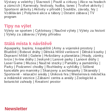
Výstavy a veletrhy
|
Slavnosti
|
Poutě a cirkusy
|
Akce na hradech
a zámcích
|
Karnevaly, festivaly, hudba, tanec
|
Tvořivé aktivity
|
Sportovní aktivity
|
Aktivity v přírodě
|
Soutěže, závody, hry
|
Vzdělávání
|
Pobytové akce a tábory
|
Ostatní zábava
|
TV
program
Tipy na výlet
Výlety se sportem
|
Cyklotrasy
|
Naučné výlety
|
Výlety za historií
|
Výlety za zábavou
|
Výlety přírodou
Stálá místa k návštěvě
Aquaparky, bazény, koupaliště
|
Army a vojenské prostory
|
Bludiště
|
Bobové dráhy
|
Dětská hřiště venkovní
|
Dětské koutky
|
Dopravní hřiště
|
Galerie
|
Hvězdárny a planetária
|
Hrady, zámky,
tvrze
|
In-line dráhy
|
Jeskyně
|
Lanové parky
|
Lanové dráhy
|
Laser Game
|
Muzea
|
Naučné stezky
|
Památky a památníky
|
Parky
|
Podzemní chodby
|
Rozhledny a vyhlídky
|
Sdílené
kanceláře pro maminky
|
Skanzeny a archeoparky
|
Skiareály
|
Sportovně - relaxační areály
|
Úniková hra
|
Westernová městečka
a indiánské vesnice
|
Zábavní centra a areály
|
Zoologické a
botanické zahrady
|
Kreativní prostor
Newsletter