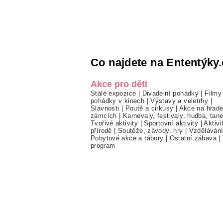
Co najdete na Ententýky.
Akce pro děti
Stálé expozice
|
Divadelní pohádky
|
Filmy
pohádky v kinech
|
Výstavy a veletrhy
|
Slavnosti
|
Poutě a cirkusy
|
Akce na hrade
zámcích
|
Karnevaly, festivaly, hudba, tan
Tvořivé aktivity
|
Sportovní aktivity
|
Aktivi
přírodě
|
Soutěže, závody, hry
|
Vzděláván
Pobytové akce a tábory
|
Ostatní zábava
|
program