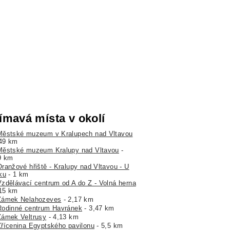
ímavá místa v okolí
Městské muzeum v Kralupech nad Vltavou
,49 km
Městské muzeum Kralupy nad Vltavou
-
9 km
Oranžové hřiště - Kralupy nad Vltavou - U
ku
- 1 km
Vzdělávací centrum od A do Z - Volná herna
,15 km
Zámek Nelahozeves
- 2,17 km
Rodinné centrum Havránek
- 3,47 km
Zámek Veltrusy
- 4,13 km
Zřícenina Egyptského pavilonu
- 5,5 km