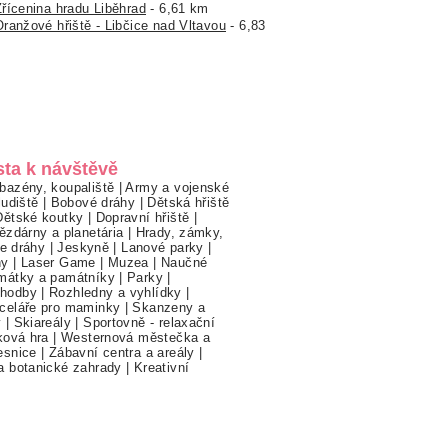
Zřícenina hradu Liběhrad
- 6,61 km
Oranžové hřiště - Libčice nad Vltavou
- 6,83
sta k návštěvě
bazény, koupaliště
|
Army a vojenské
ludiště
|
Bobové dráhy
|
Dětská hřiště
Dětské koutky
|
Dopravní hřiště
|
ězdárny a planetária
|
Hrady, zámky,
ne dráhy
|
Jeskyně
|
Lanové parky
|
hy
|
Laser Game
|
Muzea
|
Naučné
mátky a památníky
|
Parky
|
hodby
|
Rozhledny a vyhlídky
|
celáře pro maminky
|
Skanzeny a
y
|
Skiareály
|
Sportovně - relaxační
ková hra
|
Westernová městečka a
esnice
|
Zábavní centra a areály
|
a botanické zahrady
|
Kreativní