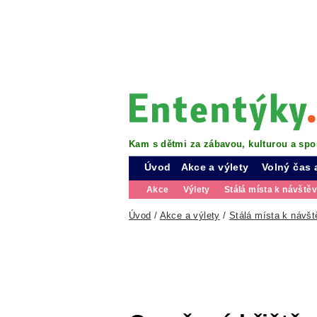
Kam s dětmi za zábavou, kulturou a spo
Úvod
Akce a výlety
Volný čas 
Akce
Výlety
Stálá místa k návště
Úvod
/
Akce a výlety
/
Stálá místa k návšt