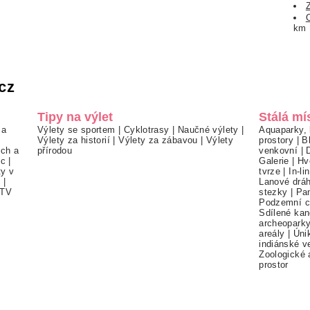
km
cz
Tipy na výlet
Stálá mí
 a
Výlety se sportem
|
Cyklotrasy
|
Naučné výlety
|
Aquaparky, 
Výlety za historií
|
Výlety za zábavou
|
Výlety
prostory
|
B
ch a
přírodou
venkovní
|
ec
|
Galerie
|
Hv
ty v
tvrze
|
In-li
í
|
Lanové drá
TV
stezky
|
Pa
Podzemní c
Sdílené kan
archeopark
areály
|
Úni
indiánské v
Zoologické 
prostor