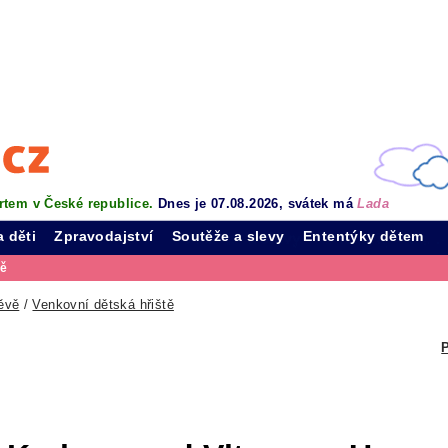
rtem v České republice.
Dnes je 07.08.2026, svátek má
Lada
a děti
Zpravodajství
Soutěže a slevy
Ententýky dětem
vě
ěvě
/
Venkovní dětská hřiště
P