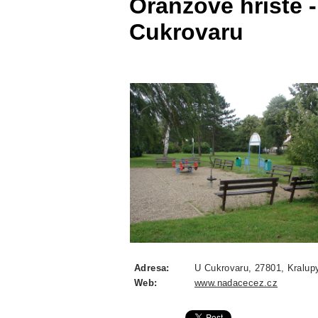
Oranžové hřiště -
Cukrovaru
Adresa:
U Cukrovaru, 27801, Kralup
Web:
www.nadacecez.cz