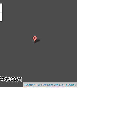
+
−
Leaflet
|
© Seznam.cz a.s. a další