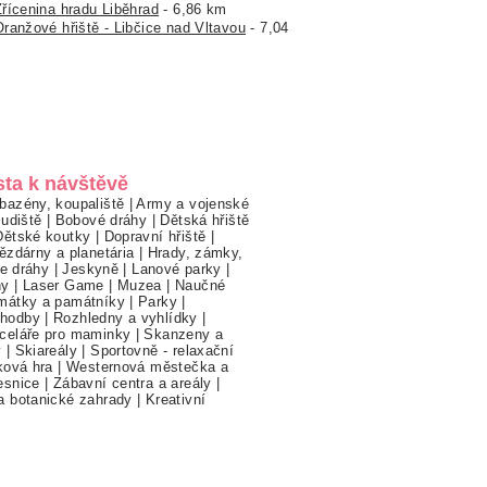
Zřícenina hradu Liběhrad
- 6,86 km
Oranžové hřiště - Libčice nad Vltavou
- 7,04
sta k návštěvě
bazény, koupaliště
|
Army a vojenské
ludiště
|
Bobové dráhy
|
Dětská hřiště
Dětské koutky
|
Dopravní hřiště
|
ězdárny a planetária
|
Hrady, zámky,
ne dráhy
|
Jeskyně
|
Lanové parky
|
hy
|
Laser Game
|
Muzea
|
Naučné
mátky a památníky
|
Parky
|
hodby
|
Rozhledny a vyhlídky
|
celáře pro maminky
|
Skanzeny a
y
|
Skiareály
|
Sportovně - relaxační
ková hra
|
Westernová městečka a
esnice
|
Zábavní centra a areály
|
a botanické zahrady
|
Kreativní