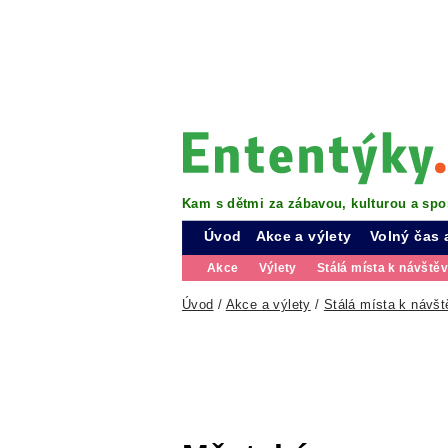
Kam s dětmi za zábavou, kulturou a spo
Úvod
Akce a výlety
Volný čas 
Akce
Výlety
Stálá místa k návště
Úvod
/
Akce a výlety
/
Stálá místa k návšt