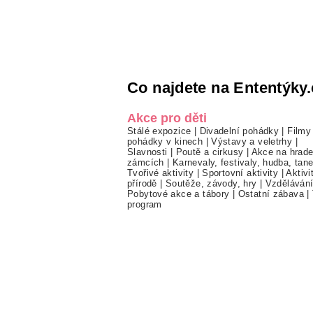
Co najdete na Ententýky.
Akce pro děti
Stálé expozice
|
Divadelní pohádky
|
Filmy
pohádky v kinech
|
Výstavy a veletrhy
|
Slavnosti
|
Poutě a cirkusy
|
Akce na hrade
zámcích
|
Karnevaly, festivaly, hudba, tan
Tvořivé aktivity
|
Sportovní aktivity
|
Aktivi
přírodě
|
Soutěže, závody, hry
|
Vzděláván
Pobytové akce a tábory
|
Ostatní zábava
|
program