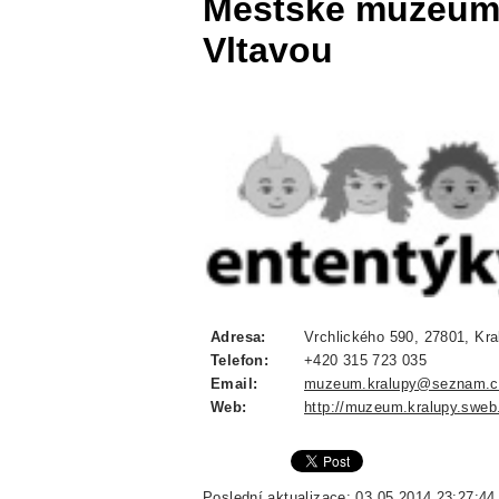
Městské muzeum 
Vltavou
Adresa:
Vrchlického 590, 27801, Kra
Telefon:
+420 315 723 035
Email:
muzeum.kralupy@seznam.c
Web:
http://muzeum.kralupy.sweb
Poslední aktualizace: 03.05.2014 23:27:44