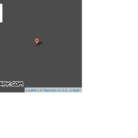
+
−
Leaflet
|
© Seznam.cz a.s. a další