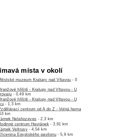
ímavá místa v okolí
Městské muzeum Kralupy nad Vltavou
- 0
Oranžové hřiště - Kralupy nad Vltavou - U
rovaru
- 0,49 km
Oranžové hřiště - Kralupy nad Vltavou - U
ku
- 1,3 km
Vzdělávací centrum od A do Z - Volná herna
,63 km
Zámek Nelahozeves
- 2,3 km
Rodinné centrum Havránek
- 3,91 km
Zámek Veltrusy
- 4,54 km
Zřícenina Egyptského pavilonu
- 5,9 km