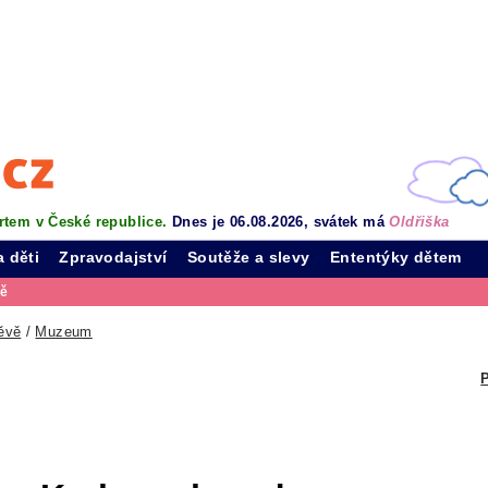
rtem v České republice.
Dnes je 06.08.2026, svátek má
Oldřiška
a děti
Zpravodajství
Soutěže a slevy
Ententýky dětem
vě
ěvě
/
Muzeum
P