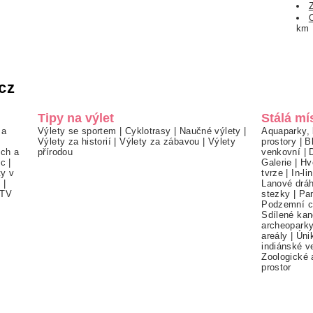
km
cz
Tipy na výlet
Stálá mí
 a
Výlety se sportem
|
Cyklotrasy
|
Naučné výlety
|
Aquaparky, 
Výlety za historií
|
Výlety za zábavou
|
Výlety
prostory
|
B
ch a
přírodou
venkovní
|
ec
|
Galerie
|
Hv
ty v
tvrze
|
In-li
í
|
Lanové drá
TV
stezky
|
Pa
Podzemní c
Sdílené kan
archeopark
areály
|
Úni
indiánské v
Zoologické 
prostor