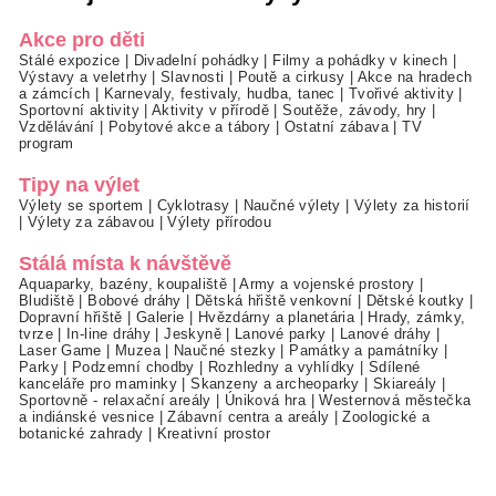
Akce pro děti
Stálé expozice
|
Divadelní pohádky
|
Filmy a pohádky v kinech
|
Výstavy a veletrhy
|
Slavnosti
|
Poutě a cirkusy
|
Akce na hradech
a zámcích
|
Karnevaly, festivaly, hudba, tanec
|
Tvořivé aktivity
|
Sportovní aktivity
|
Aktivity v přírodě
|
Soutěže, závody, hry
|
Vzdělávání
|
Pobytové akce a tábory
|
Ostatní zábava
|
TV
program
Tipy na výlet
Výlety se sportem
|
Cyklotrasy
|
Naučné výlety
|
Výlety za historií
|
Výlety za zábavou
|
Výlety přírodou
Stálá místa k návštěvě
Aquaparky, bazény, koupaliště
|
Army a vojenské prostory
|
Bludiště
|
Bobové dráhy
|
Dětská hřiště venkovní
|
Dětské koutky
|
Dopravní hřiště
|
Galerie
|
Hvězdárny a planetária
|
Hrady, zámky,
tvrze
|
In-line dráhy
|
Jeskyně
|
Lanové parky
|
Lanové dráhy
|
Laser Game
|
Muzea
|
Naučné stezky
|
Památky a památníky
|
Parky
|
Podzemní chodby
|
Rozhledny a vyhlídky
|
Sdílené
kanceláře pro maminky
|
Skanzeny a archeoparky
|
Skiareály
|
Sportovně - relaxační areály
|
Úniková hra
|
Westernová městečka
a indiánské vesnice
|
Zábavní centra a areály
|
Zoologické a
botanické zahrady
|
Kreativní prostor