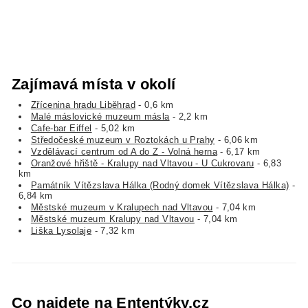
Zajímavá místa v okolí
Zřícenina hradu Liběhrad
- 0,6 km
Malé máslovické muzeum másla
- 2,2 km
Cafe-bar Eiffel
- 5,02 km
Středočeské muzeum v Roztokách u Prahy
- 6,06 km
Vzdělávací centrum od A do Z - Volná herna
- 6,17 km
Oranžové hřiště - Kralupy nad Vltavou - U Cukrovaru
- 6,83
km
Památník Vítězslava Hálka (Rodný domek Vítězslava Hálka)
-
6,84 km
Městské muzeum v Kralupech nad Vltavou
- 7,04 km
Městské muzeum Kralupy nad Vltavou
- 7,04 km
Liška Lysolaje
- 7,32 km
Co najdete na Ententýky.cz