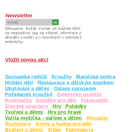
Newsletter
Děkujeme. Každý čtvrtek se můžete těšit
na inspirativní tipy na víkend, informace o
aktuální soutěži a o novinkách v rubrikách
ententýky.
Vložit novou akci
Seznamka rodičů
Kroužky
Mateřská centra
Hlídání dětí
Restaurace s dětským koutkem
Ubytování s dětmi
Oslavy narozenin
Pořadatelé kroužků
Ententýky soutěže
Kupovačka
Soutěže pro děti
Fotosoutěž
Slevové vouchery
Hry
Pohádky
Tvoření s dětmi
Hry pro hravé
Vařila myšička - vaříme s dětmi
Aktuality
Rozhovory
Knihy a hudba pro děti
Bydlení s dětmi
Videa
Fotogalerie