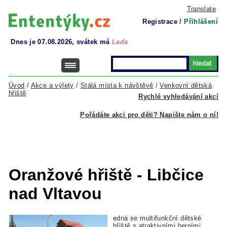
Translate
Registrace
/
Přihlášení
Dnes je 07.08.2026, svátek má
Lada
Úvod
/
Akce a výlety
/
Stálá místa k návštěvě
/
Venkovní dětská
hřiště
Rychlé vyhledávání akcí
Pořádáte akci pro děti? Napište nám o ní!
Oranžové hřiště - Libčice
nad Vltavou
edná se multifunkční dětské
hřiště s atraktivními herními