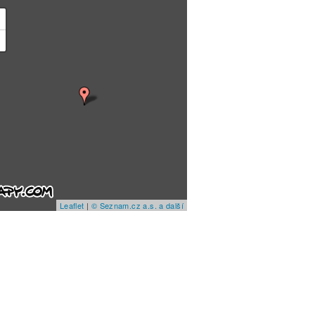
+
−
Leaflet
|
© Seznam.cz a.s. a další