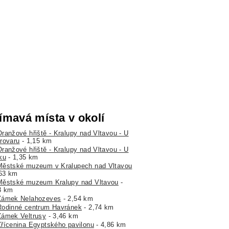
ímavá místa v okolí
Oranžové hřiště - Kralupy nad Vltavou - U
rovaru
- 1,15 km
Oranžové hřiště - Kralupy nad Vltavou - U
ku
- 1,35 km
Městské muzeum v Kralupech nad Vltavou
,63 km
Městské muzeum Kralupy nad Vltavou
-
3 km
Zámek Nelahozeves
- 2,54 km
Rodinné centrum Havránek
- 2,74 km
Zámek Veltrusy
- 3,46 km
Zřícenina Egyptského pavilonu
- 4,86 km