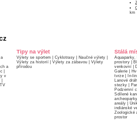
km
cz
Tipy na výlet
Stálá mí
 a
Výlety se sportem
|
Cyklotrasy
|
Naučné výlety
|
Aquaparky, 
Výlety za historií
|
Výlety za zábavou
|
Výlety
prostory
|
B
ch a
přírodou
venkovní
|
ec
|
Galerie
|
Hv
ty v
tvrze
|
In-li
í
|
Lanové drá
TV
stezky
|
Pa
Podzemní c
Sdílené kan
archeopark
areály
|
Úni
indiánské v
Zoologické 
prostor