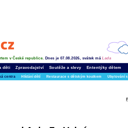
rtem v České republice.
Dnes je 07.08.2026, svátek má
Lada
a děti
Zpravodajství
Soutěže a slevy
Ententýky dětem
ká centra
Hlídání dětí
Restaurace s dětským koutkem
Ubytování s
P