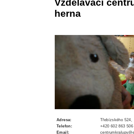
Vzdělávací centr
herna
Adresa:
Třebízského 524, 
Telefon:
+420 602 863 506
Email:
centrumkralupy@e