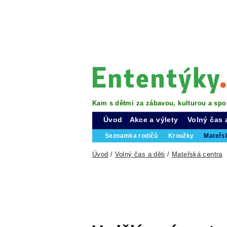
Kam s dětmi za zábavou, kulturou a spo
Úvod
Akce a výlety
Volný čas 
Seznamka rodičů
Kroužky
Mateřs
Úvod
/
Volný čas a děti
/
Mateřská centra