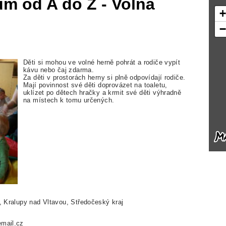
um od A do Z - Volná
Děti si mohou ve volné herně pohrát a rodiče vypít
kávu nebo čaj zdarma.
Za děti v prostorách herny si plně odpovídají rodiče.
Mají povinnost své děti doprovázet na toaletu,
uklízet po dětech hračky a krmit své děti výhradně
na místech k tomu určených.
, Kralupy nad Vltavou, Středočeský kraj
mail.cz