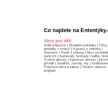
Co najdete na Ententýky.
Akce pro děti
Stálé expozice
|
Divadelní pohádky
|
Filmy
pohádky v kinech
|
Výstavy a veletrhy
|
Slavnosti
|
Poutě a cirkusy
|
Akce na hrade
zámcích
|
Karnevaly, festivaly, hudba, tan
Tvořivé aktivity
|
Sportovní aktivity
|
Aktivi
přírodě
|
Soutěže, závody, hry
|
Vzděláván
Pobytové akce a tábory
|
Ostatní zábava
|
program