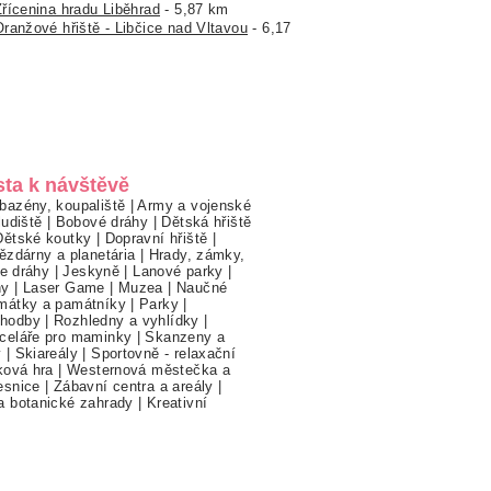
Zřícenina hradu Liběhrad
- 5,87 km
Oranžové hřiště - Libčice nad Vltavou
- 6,17
sta k návštěvě
bazény, koupaliště
|
Army a vojenské
ludiště
|
Bobové dráhy
|
Dětská hřiště
Dětské koutky
|
Dopravní hřiště
|
ězdárny a planetária
|
Hrady, zámky,
ne dráhy
|
Jeskyně
|
Lanové parky
|
hy
|
Laser Game
|
Muzea
|
Naučné
mátky a památníky
|
Parky
|
hodby
|
Rozhledny a vyhlídky
|
celáře pro maminky
|
Skanzeny a
y
|
Skiareály
|
Sportovně - relaxační
ková hra
|
Westernová městečka a
esnice
|
Zábavní centra a areály
|
a botanické zahrady
|
Kreativní