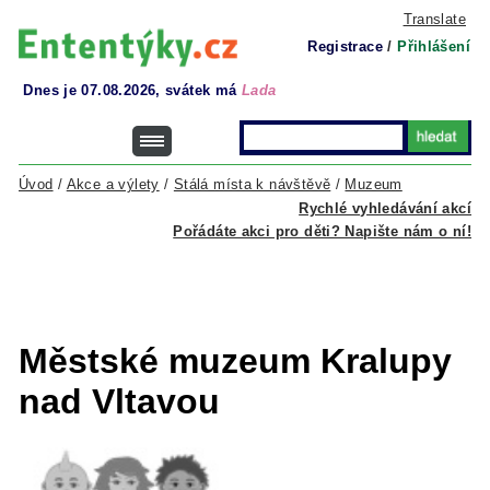
Translate
Registrace
/
Přihlášení
Dnes je 07.08.2026, svátek má
Lada
Úvod
/
Akce a výlety
/
Stálá místa k návštěvě
/
Muzeum
Rychlé vyhledávání akcí
Pořádáte akci pro děti? Napište nám o ní!
Městské muzeum Kralupy
nad Vltavou