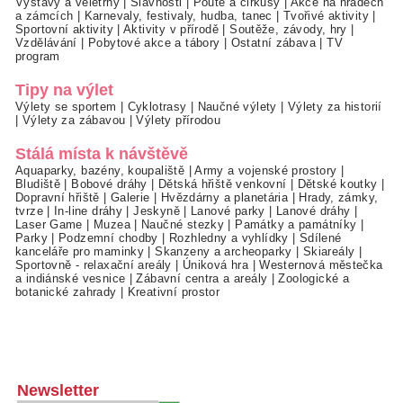
Výstavy a veletrhy
|
Slavnosti
|
Poutě a cirkusy
|
Akce na hradech
a zámcích
|
Karnevaly, festivaly, hudba, tanec
|
Tvořivé aktivity
|
Sportovní aktivity
|
Aktivity v přírodě
|
Soutěže, závody, hry
|
Vzdělávání
|
Pobytové akce a tábory
|
Ostatní zábava
|
TV
program
Tipy na výlet
Výlety se sportem
|
Cyklotrasy
|
Naučné výlety
|
Výlety za historií
|
Výlety za zábavou
|
Výlety přírodou
Stálá místa k návštěvě
Aquaparky, bazény, koupaliště
|
Army a vojenské prostory
|
Bludiště
|
Bobové dráhy
|
Dětská hřiště venkovní
|
Dětské koutky
|
Dopravní hřiště
|
Galerie
|
Hvězdárny a planetária
|
Hrady, zámky,
tvrze
|
In-line dráhy
|
Jeskyně
|
Lanové parky
|
Lanové dráhy
|
Laser Game
|
Muzea
|
Naučné stezky
|
Památky a památníky
|
Parky
|
Podzemní chodby
|
Rozhledny a vyhlídky
|
Sdílené
kanceláře pro maminky
|
Skanzeny a archeoparky
|
Skiareály
|
Sportovně - relaxační areály
|
Úniková hra
|
Westernová městečka
a indiánské vesnice
|
Zábavní centra a areály
|
Zoologické a
botanické zahrady
|
Kreativní prostor
Newsletter