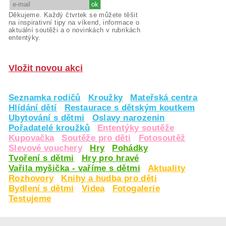
Děkujeme. Každý čtvrtek se můžete těšit
na inspirativní tipy na víkend, informace o
aktuální soutěži a o novinkách v rubrikách
ententýky.
Vložit novou akci
Seznamka rodičů
Kroužky
Mateřská centra
Hlídání dětí
Restaurace s dětským koutkem
Ubytování s dětmi
Oslavy narozenin
Pořadatelé kroužků
Ententýky soutěže
Kupovačka
Soutěže pro děti
Fotosoutěž
Slevové vouchery
Hry
Pohádky
Tvoření s dětmi
Hry pro hravé
Vařila myšička - vaříme s dětmi
Aktuality
Rozhovory
Knihy a hudba pro děti
Bydlení s dětmi
Videa
Fotogalerie
Testujeme