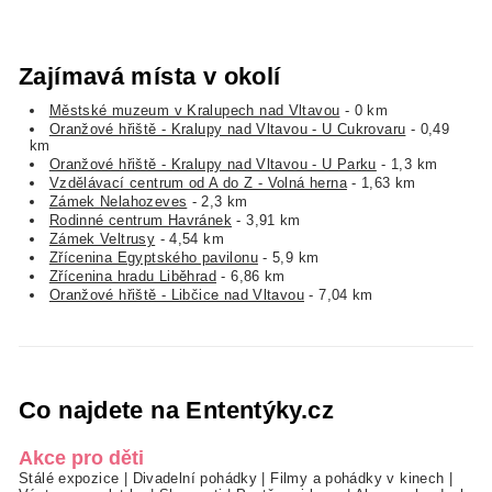
Zajímavá místa v okolí
Městské muzeum v Kralupech nad Vltavou
- 0 km
Oranžové hřiště - Kralupy nad Vltavou - U Cukrovaru
- 0,49
km
Oranžové hřiště - Kralupy nad Vltavou - U Parku
- 1,3 km
Vzdělávací centrum od A do Z - Volná herna
- 1,63 km
Zámek Nelahozeves
- 2,3 km
Rodinné centrum Havránek
- 3,91 km
Zámek Veltrusy
- 4,54 km
Zřícenina Egyptského pavilonu
- 5,9 km
Zřícenina hradu Liběhrad
- 6,86 km
Oranžové hřiště - Libčice nad Vltavou
- 7,04 km
Co najdete na Ententýky.cz
Akce pro děti
Stálé expozice
|
Divadelní pohádky
|
Filmy a pohádky v kinech
|