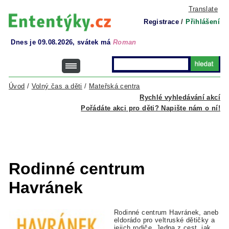
Translate
Registrace
/
Přihlášení
Dnes je 09.08.2026, svátek má
Roman
Úvod
/
Volný čas a děti
/
Mateřská centra
Rychlé vyhledávání akcí
Pořádáte akci pro děti? Napište nám o ní!
Rodinné centrum
Havránek
Rodinné centrum Havránek, aneb
eldorádo pro veltruské dětičky a
jejich rodiče. Jedna z cest, jak