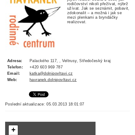
rodičovství nikoli přežívat, nýbrž
užívat. Jak se seznámit, pobavit,
zdokonalit – a možná i jak se
mezi plenkami a bryndáčky
realizovat.
Adresa:
Palackého 117, , Veltrusy, Středočeský kraj
Telefon:
+420 603 969 787
Email:
katka@dolnipovltavi.cz
Web:
havranek.dolnipovltavi.cz
Poslední aktualizace: 05.03.2013 18:01:07
+