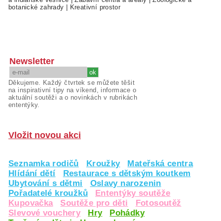
botanické zahrady
|
Kreativní prostor
Newsletter
Děkujeme. Každý čtvrtek se můžete těšit
na inspirativní tipy na víkend, informace o
aktuální soutěži a o novinkách v rubrikách
ententýky.
Vložit novou akci
Seznamka rodičů
Kroužky
Mateřská centra
Hlídání dětí
Restaurace s dětským koutkem
Ubytování s dětmi
Oslavy narozenin
Pořadatelé kroužků
Ententýky soutěže
Kupovačka
Soutěže pro děti
Fotosoutěž
Slevové vouchery
Hry
Pohádky