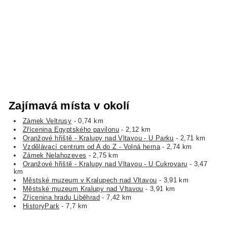
Zajímavá místa v okolí
Zámek Veltrusy
- 0,74 km
Zřícenina Egyptského pavilonu
- 2,12 km
Oranžové hřiště - Kralupy nad Vltavou - U Parku
- 2,71 km
Vzdělávací centrum od A do Z - Volná herna
- 2,74 km
Zámek Nelahozeves
- 2,75 km
Oranžové hřiště - Kralupy nad Vltavou - U Cukrovaru
- 3,47
km
Městské muzeum v Kralupech nad Vltavou
- 3,91 km
Městské muzeum Kralupy nad Vltavou
- 3,91 km
Zřícenina hradu Liběhrad
- 7,42 km
HistoryPark
- 7,7 km