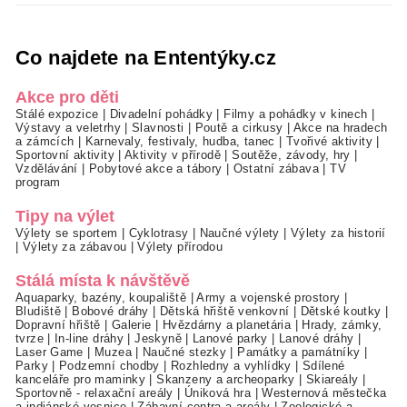
Co najdete na Ententýky.cz
Akce pro děti
Stálé expozice
|
Divadelní pohádky
|
Filmy a pohádky v kinech
|
Výstavy a veletrhy
|
Slavnosti
|
Poutě a cirkusy
|
Akce na hradech
a zámcích
|
Karnevaly, festivaly, hudba, tanec
|
Tvořivé aktivity
|
Sportovní aktivity
|
Aktivity v přírodě
|
Soutěže, závody, hry
|
Vzdělávání
|
Pobytové akce a tábory
|
Ostatní zábava
|
TV
program
Tipy na výlet
Výlety se sportem
|
Cyklotrasy
|
Naučné výlety
|
Výlety za historií
|
Výlety za zábavou
|
Výlety přírodou
Stálá místa k návštěvě
Aquaparky, bazény, koupaliště
|
Army a vojenské prostory
|
Bludiště
|
Bobové dráhy
|
Dětská hřiště venkovní
|
Dětské koutky
|
Dopravní hřiště
|
Galerie
|
Hvězdárny a planetária
|
Hrady, zámky,
tvrze
|
In-line dráhy
|
Jeskyně
|
Lanové parky
|
Lanové dráhy
|
Laser Game
|
Muzea
|
Naučné stezky
|
Památky a památníky
|
Parky
|
Podzemní chodby
|
Rozhledny a vyhlídky
|
Sdílené
kanceláře pro maminky
|
Skanzeny a archeoparky
|
Skiareály
|
Sportovně - relaxační areály
|
Úniková hra
|
Westernová městečka
a indiánské vesnice
|
Zábavní centra a areály
|
Zoologické a