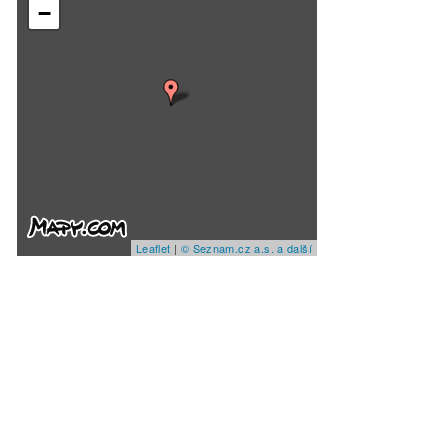
−
Leaflet
|
© Seznam.cz a.s. a další