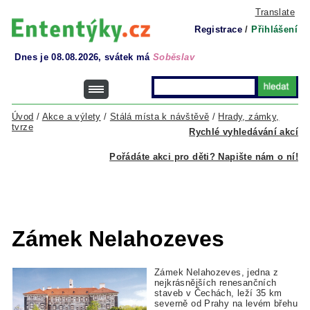
Translate
Registrace
/
Přihlášení
Dnes je 08.08.2026, svátek má
Soběslav
Úvod
/
Akce a výlety
/
Stálá místa k návštěvě
/
Hrady, zámky,
tvrze
Rychlé vyhledávání akcí
Pořádáte akci pro děti? Napište nám o ní!
Zámek Nelahozeves
Zámek Nelahozeves, jedna z
nejkrásnějších renesančních
staveb v Čechách, leží 35 km
severně od Prahy na levém břehu