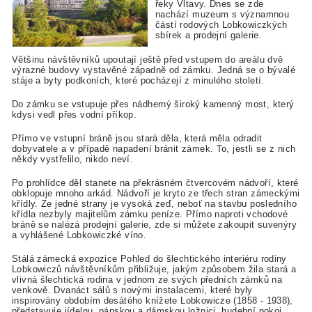
řeky Vltavy. Dnes se zde
nachází muzeum s významnou
částí rodových Lobkowiczkých
sbírek a prodejní galerie.
Většinu návštěvníků upoutají ještě před vstupem do areálu dvě
výrazné budovy vystavěné západně od zámku. Jedná se o bývalé
stáje a byty podkoních, které pocházejí z minulého století.
Do zámku se vstupuje přes nádherný široký kamenný most, který
kdysi vedl přes vodní příkop.
Přímo ve vstupní bráně jsou stará děla, která měla odradit
dobyvatele a v případě napadení bránit zámek. To, jestli se z nich
někdy vystřelilo, nikdo neví.
Po prohlídce děl stanete na překrásném čtvercovém nádvoří, které
obklopuje mnoho arkád. Nádvoří je kryto ze třech stran zámeckými
křídly. Ze jedné strany je vysoká zeď, neboť na stavbu posledního
křídla nezbyly majitelům zámku peníze. Přímo naproti vchodové
bráně se nalézá prodejní galerie, zde si můžete zakoupit suvenýry
a vyhlášené Lobkowiczké víno.
Stálá zámecká expozice Pohled do šlechtického interiéru rodiny
Lobkowiczů návštěvníkům přibližuje, jakým způsobem žila stará a
vlivná šlechtická rodina v jednom ze svých předních zámků na
venkově. Dvanáct sálů s novými instalacemi, které byly
inspirovány obdobím desátého knížete Lobkowicze (1858 - 1938),
představuje jídelnu, pánskou a dámskou ložnici, hudební pokoj,