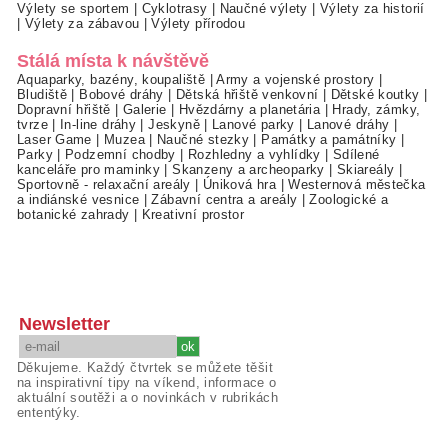
Výlety se sportem
|
Cyklotrasy
|
Naučné výlety
|
Výlety za historií
|
Výlety za zábavou
|
Výlety přírodou
Stálá místa k návštěvě
Aquaparky, bazény, koupaliště
|
Army a vojenské prostory
|
Bludiště
|
Bobové dráhy
|
Dětská hřiště venkovní
|
Dětské koutky
|
Dopravní hřiště
|
Galerie
|
Hvězdárny a planetária
|
Hrady, zámky,
tvrze
|
In-line dráhy
|
Jeskyně
|
Lanové parky
|
Lanové dráhy
|
Laser Game
|
Muzea
|
Naučné stezky
|
Památky a památníky
|
Parky
|
Podzemní chodby
|
Rozhledny a vyhlídky
|
Sdílené
kanceláře pro maminky
|
Skanzeny a archeoparky
|
Skiareály
|
Sportovně - relaxační areály
|
Úniková hra
|
Westernová městečka
a indiánské vesnice
|
Zábavní centra a areály
|
Zoologické a
botanické zahrady
|
Kreativní prostor
Newsletter
Děkujeme. Každý čtvrtek se můžete těšit
na inspirativní tipy na víkend, informace o
aktuální soutěži a o novinkách v rubrikách
ententýky.