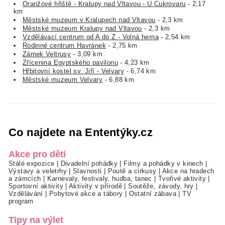
Oranžové hřiště - Kralupy nad Vltavou - U Cukrovaru
- 2,17
km
Městské muzeum v Kralupech nad Vltavou
- 2,3 km
Městské muzeum Kralupy nad Vltavou
- 2,3 km
Vzdělávací centrum od A do Z - Volná herna
- 2,54 km
Rodinné centrum Havránek
- 2,75 km
Zámek Veltrusy
- 3,09 km
Zřícenina Egyptského pavilonu
- 4,23 km
Hřbitovní kostel sv. Jiří - Velvary
- 6,74 km
Městské muzeum Velvary
- 6,88 km
Co najdete na Ententýky.cz
Akce pro děti
Stálé expozice
|
Divadelní pohádky
|
Filmy a pohádky v kinech
|
Výstavy a veletrhy
|
Slavnosti
|
Poutě a cirkusy
|
Akce na hradech
a zámcích
|
Karnevaly, festivaly, hudba, tanec
|
Tvořivé aktivity
|
Sportovní aktivity
|
Aktivity v přírodě
|
Soutěže, závody, hry
|
Vzdělávání
|
Pobytové akce a tábory
|
Ostatní zábava
|
TV
program
Tipy na výlet