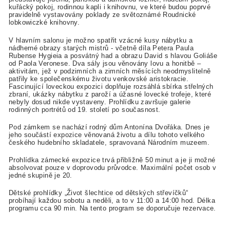
kuřácký pokoj, rodinnou kapli i knihovnu, ve které budou poprvé
pravidelně vystavovány poklady ze světoznámé Roudnické
lobkowiczké knihovny.
V hlavním salonu je možno spatřit vzácné kusy nábytku a
nádherné obrazy starých mistrů - včetně díla Petera Paula
Rubense Hygieia a posvátný had a obrazu David s hlavou Goliáše
od Paola Veronese. Dva sály jsou věnovány lovu a honitbě –
aktivitám, jež v podzimních a zimních měsících neodmyslitelně
patřily ke společenskému životu venkovské aristokracie.
Fascinující loveckou expozici doplňuje rozsáhlá sbírka střelných
zbraní, ukázky nábytku z paroží a úžasné lovecké trofeje, které
nebyly dosud nikde vystaveny. Prohlídku završuje galerie
rodinných portrétů od 19. století po současnost.
Pod zámkem se nachází rodný dům Antonína Dvořáka. Dnes je
jeho součástí expozice věnovaná životu a dílu tohoto velkého
českého hudebního skladatele, spravovaná Národním muzeem.
Prohlídka zámecké expozice trvá přibližně 50 minut a je ji možné
absolvovat pouze v doprovodu průvodce. Maximální počet osob v
jedné skupině je 20.
Dětské prohlídky „Život šlechtice od dětských střevíčků“
probíhají každou sobotu a neděli, a to v 11:00 a 14:00 hod. Délka
programu cca 90 min. Na tento program se doporučuje rezervace.