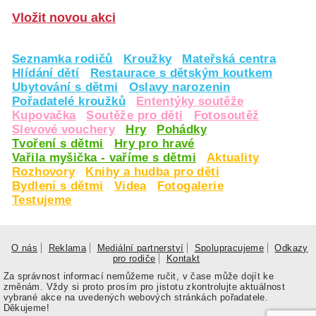
Vložit novou akci
Seznamka rodičů
Kroužky
Mateřská centra
Hlídání dětí
Restaurace s dětským koutkem
Ubytování s dětmi
Oslavy narozenin
Pořadatelé kroužků
Ententýky soutěže
Kupovačka
Soutěže pro děti
Fotosoutěž
Slevové vouchery
Hry
Pohádky
Tvoření s dětmi
Hry pro hravé
Vařila myšička - vaříme s dětmi
Aktuality
Rozhovory
Knihy a hudba pro děti
Bydlení s dětmi
Videa
Fotogalerie
Testujeme
O nás
Reklama
Mediální partnerství
Spolupracujeme
Odkazy
pro rodiče
Kontakt
Za správnost informací nemůžeme ručit, v čase může dojít ke
změnám. Vždy si proto prosím pro jistotu zkontrolujte aktuálnost
vybrané akce na uvedených webových stránkách pořadatele.
Děkujeme!