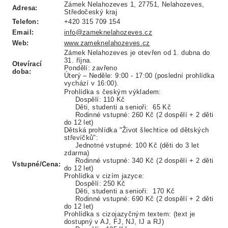
Zámek Nelahozeves 1, 27751, Nelahozeves,
Adresa:
Středočeský kraj
Telefon:
+420 315 709 154
Email:
info@zameknelahozeves.cz
Web:
www.zameknelahozeves.cz
Zámek Nelahozeves je otevřen od 1. dubna do
31. října.
Otevírací
Pondělí: zavřeno
doba:
Úterý – Neděle: 9:00 - 17:00 (poslední prohlídka
vychází v 16:00).
Prohlídka s českým výkladem:
Dospělí: 110 Kč
Děti, studenti a senioři: 65 Kč
Rodinné vstupné: 260 Kč (2 dospělí + 2 děti
do 12 let)
Dětská prohlídka "Život šlechtice od dětských
střevíčků":
Jednotné vstupné: 100 Kč (děti do 3 let
zdarma)
Rodinné vstupné: 340 Kč (2 dospělí + 2 děti
Vstupné/Cena:
do 12 let)
Prohlídka v cizím jazyce:
Dospělí: 250 Kč
Děti, studenti a senioři: 170 Kč
Rodinné vstupné: 690 Kč (2 dospělí + 2 děti
do 12 let)
Prohlídka s cizojazyčným textem: (text je
dostupný v AJ, FJ, NJ, IJ a RJ)