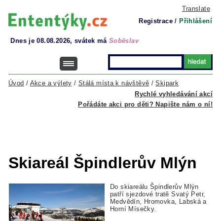
Translate
Registrace
/
Přihlášení
Dnes je 08.08.2026, svátek má
Soběslav
Úvod
/
Akce a výlety
/
Stálá místa k návštěvě
/
Skipark
Rychlé vyhledávání akcí
Pořádáte akci pro děti? Napište nám o ní!
Skiareál Špindlerův Mlýn
Do skiareálu Špindlerův Mlýn
patří sjezdové tratě Svatý Petr,
Medvědín, Hromovka, Labská a
Horní Mísečky.