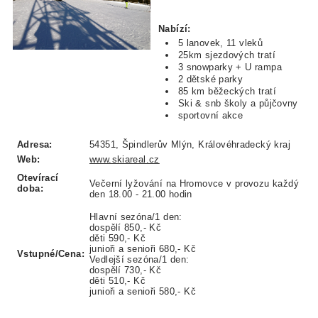
Nabízí:
5 lanovek, 11 vleků
25km sjezdových tratí
3 snowparky + U rampa
2 dětské parky
85 km běžeckých tratí
Ski & snb školy a půjčovny
sportovní akce
Adresa:
54351, Špindlerův Mlýn, Královéhradecký kraj
Web:
www.skiareal.cz
Otevírací
Večerní lyžování na Hromovce v provozu každý
doba:
den 18.00 - 21.00 hodin
Hlavní sezóna/1 den:
dospělí 850,- Kč
děti 590,- Kč
junioři a senioři 680,- Kč
Vstupné/Cena:
Vedlejší sezóna/1 den:
dospělí 730,- Kč
děti 510,- Kč
junioři a senioři 580,- Kč