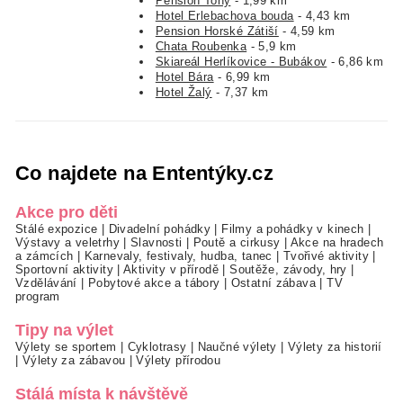
Pension Tony
- 1,99 km
Hotel Erlebachova bouda
- 4,43 km
Pension Horské Zátiší
- 4,59 km
Chata Roubenka
- 5,9 km
Skiareál Herlíkovice - Bubákov
- 6,86 km
Hotel Bára
- 6,99 km
Hotel Žalý
- 7,37 km
Co najdete na Ententýky.cz
Akce pro děti
Stálé expozice
|
Divadelní pohádky
|
Filmy a pohádky v kinech
|
Výstavy a veletrhy
|
Slavnosti
|
Poutě a cirkusy
|
Akce na hradech
a zámcích
|
Karnevaly, festivaly, hudba, tanec
|
Tvořivé aktivity
|
Sportovní aktivity
|
Aktivity v přírodě
|
Soutěže, závody, hry
|
Vzdělávání
|
Pobytové akce a tábory
|
Ostatní zábava
|
TV
program
Tipy na výlet
Výlety se sportem
|
Cyklotrasy
|
Naučné výlety
|
Výlety za historií
|
Výlety za zábavou
|
Výlety přírodou
Stálá místa k návštěvě