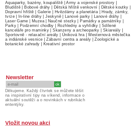
Aquaparky, bazény, koupaliště
|
Army a vojenské prostory
|
Bludiště
|
Bobové dráhy
|
Dětská hřiště venkovní
|
Dětské koutky
|
Dopravní hřiště
|
Galerie
|
Hvězdárny a planetária
|
Hrady, zámky,
tvrze
|
In-line dráhy
|
Jeskyně
|
Lanové parky
|
Lanové dráhy
|
Laser Game
|
Muzea
|
Naučné stezky
|
Památky a památníky
|
Parky
|
Podzemní chodby
|
Rozhledny a vyhlídky
|
Sdílené
kanceláře pro maminky
|
Skanzeny a archeoparky
|
Skiareály
|
Sportovně - relaxační areály
|
Úniková hra
|
Westernová městečka
a indiánské vesnice
|
Zábavní centra a areály
|
Zoologické a
botanické zahrady
|
Kreativní prostor
Newsletter
Děkujeme. Každý čtvrtek se můžete těšit
na inspirativní tipy na víkend, informace o
aktuální soutěži a o novinkách v rubrikách
ententýky.
Vložit novou akci