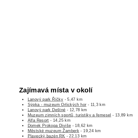
Zajímavá místa v okolí
Lanový park Říčky
- 5,47 km
Sýpka - muzeum Orlických hor
- 11,3 km
Lanový park Deštné
- 12,78 km
Muzeum zimních sportů, turistiky a řemesel
- 13,89 km
Alfa Resort
- 14,25 km
Domek Prokopa Diviše
- 18,62 km
Městské muzeum Žamberk
- 19,24 km
Plavecký bazén RK
- 22,13 km