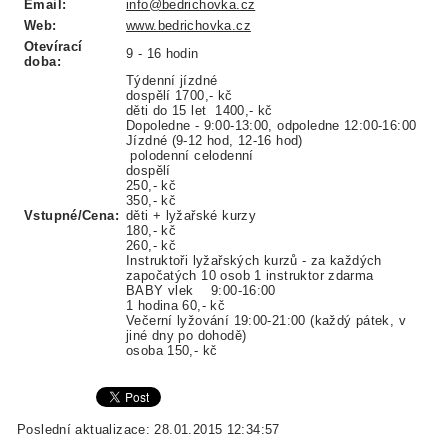
Email:
info@bedrichovka.cz
Web:
www.bedrichovka.cz
Otevírací
9 - 16 hodin
doba:
Týdenní jízdné
dospělí 1700,- kč
děti do 15 let 1400,- kč
Dopoledne - 9:00-13:00, odpoledne 12:00-16:00
Jízdné (9-12 hod, 12-16 hod)
polodenní celodenní
dospělí
250,- kč
350,- kč
Vstupné/Cena:
děti + lyžařské kurzy
180,- kč
260,- kč
Instruktoři lyžařských kurzů - za každých
započatých 10 osob 1 instruktor zdarma
BABY vlek 9:00-16:00
1 hodina 60,- kč
Večerní lyžování 19:00-21:00 (každý pátek, v
jiné dny po dohodě)
osoba 150,- kč
Poslední aktualizace: 28.01.2015 12:34:57