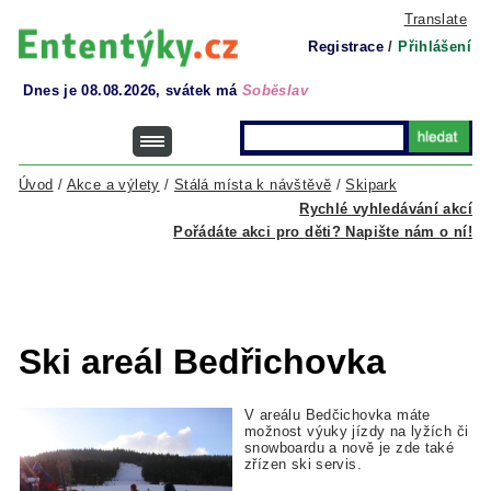
Translate
Registrace
/
Přihlášení
Dnes je 08.08.2026, svátek má
Soběslav
Úvod
/
Akce a výlety
/
Stálá místa k návštěvě
/
Skipark
Rychlé vyhledávání akcí
Pořádáte akci pro děti? Napište nám o ní!
Ski areál Bedřichovka
V areálu Bedčichovka máte
možnost výuky jízdy na lyžích či
snowboardu a nově je zde také
zřízen ski servis.