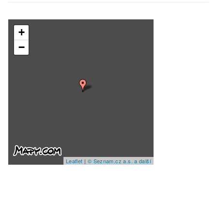
+
−
Leaflet
|
© Seznam.cz a.s. a další