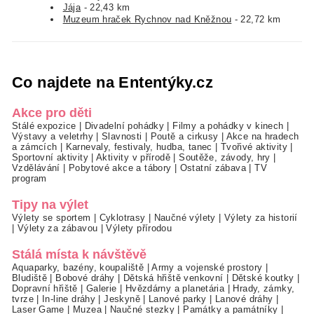
Jája
- 22,43 km
Muzeum hraček Rychnov nad Kněžnou
- 22,72 km
Co najdete na Ententýky.cz
Akce pro děti
Stálé expozice
|
Divadelní pohádky
|
Filmy a pohádky v kinech
|
Výstavy a veletrhy
|
Slavnosti
|
Poutě a cirkusy
|
Akce na hradech
a zámcích
|
Karnevaly, festivaly, hudba, tanec
|
Tvořivé aktivity
|
Sportovní aktivity
|
Aktivity v přírodě
|
Soutěže, závody, hry
|
Vzdělávání
|
Pobytové akce a tábory
|
Ostatní zábava
|
TV
program
Tipy na výlet
Výlety se sportem
|
Cyklotrasy
|
Naučné výlety
|
Výlety za historií
|
Výlety za zábavou
|
Výlety přírodou
Stálá místa k návštěvě
Aquaparky, bazény, koupaliště
|
Army a vojenské prostory
|
Bludiště
|
Bobové dráhy
|
Dětská hřiště venkovní
|
Dětské koutky
|
Dopravní hřiště
|
Galerie
|
Hvězdárny a planetária
|
Hrady, zámky,
tvrze
|
In-line dráhy
|
Jeskyně
|
Lanové parky
|
Lanové dráhy
|
Laser Game
|
Muzea
|
Naučné stezky
|
Památky a památníky
|