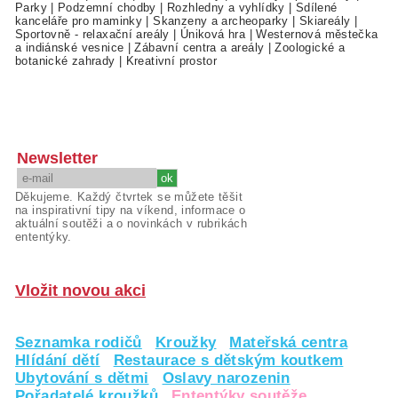
Parky
|
Podzemní chodby
|
Rozhledny a vyhlídky
|
Sdílené
kanceláře pro maminky
|
Skanzeny a archeoparky
|
Skiareály
|
Sportovně - relaxační areály
|
Úniková hra
|
Westernová městečka
a indiánské vesnice
|
Zábavní centra a areály
|
Zoologické a
botanické zahrady
|
Kreativní prostor
Newsletter
Děkujeme. Každý čtvrtek se můžete těšit
na inspirativní tipy na víkend, informace o
aktuální soutěži a o novinkách v rubrikách
ententýky.
Vložit novou akci
Seznamka rodičů
Kroužky
Mateřská centra
Hlídání dětí
Restaurace s dětským koutkem
Ubytování s dětmi
Oslavy narozenin
Pořadatelé kroužků
Ententýky soutěže