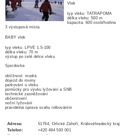
Vlek
typ vleku: TATRAPOMA
délka vleku: 500 m
kapacita: 600 osob/hodina
3 výstupová místa
BABY vlek
typ vleku: LPVE 1.5-100
délka vleku: 70 m
výstup po celé délce vleku
Sjezdovka
obtížnost: modrá
dojezd do roviny
parkování u vleku
pomůcky pro výuku lyžování a SNB
technické zasněžování
občerstvení
noční lyžování
pravidelná úprava svahu rolbováním
Adresa:
51764, Orlické Záhoří, Královéhradecký kraj
Telefon:
+420 494 593 001