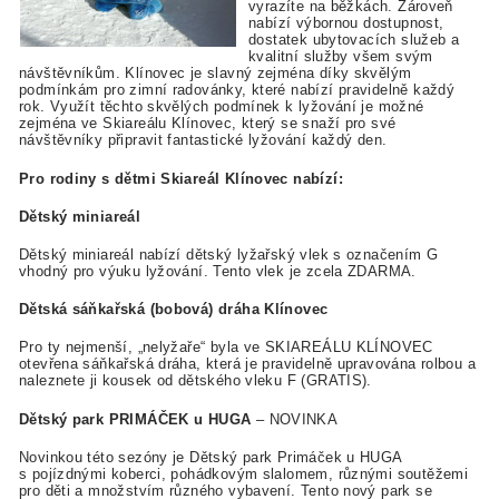
vyrazíte na běžkách. Zároveň
nabízí výbornou dostupnost,
dostatek ubytovacích služeb a
kvalitní služby všem svým
návštěvníkům. Klínovec je slavný zejména díky skvělým
podmínkám pro zimní radovánky, které nabízí pravidelně každý
rok. Využít těchto skvělých podmínek k lyžování je možné
zejména ve Skiareálu Klínovec, který se snaží pro své
návštěvníky připravit fantastické lyžování každý den.
Pro rodiny s dětmi Skiareál Klínovec nabízí:
Dětský miniareál
Dětský miniareál nabízí dětský lyžařský vlek s označením G
vhodný pro výuku lyžování. Tento vlek je zcela ZDARMA.
Dětská sáňkařská (bobová) dráha Klínovec
Pro ty nejmenší, „nelyžaře“ byla ve SKIAREÁLU KLÍNOVEC
otevřena sáňkařská dráha, která je pravidelně upravována rolbou a
naleznete ji kousek od dětského vleku F (GRATIS).
Dětský park PRIMÁČEK u HUGA
– NOVINKA
Novinkou této sezóny je Dětský park Primáček u HUGA
s pojízdnými koberci, pohádkovým slalomem, různými soutěžemi
pro děti a množstvím různého vybavení. Tento nový park se