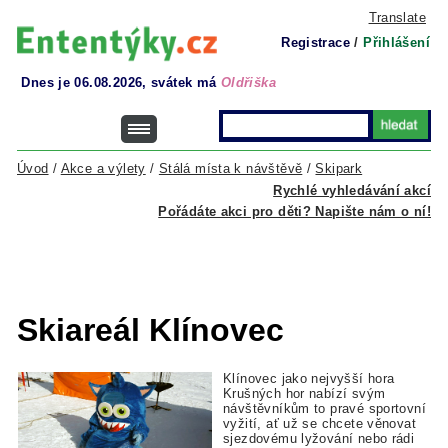
Translate
Registrace
/
Přihlášení
Dnes je 06.08.2026, svátek má
Oldřiška
Úvod
/
Akce a výlety
/
Stálá místa k návštěvě
/
Skipark
Rychlé vyhledávání akcí
Pořádáte akci pro děti? Napište nám o ní!
Skiareál Klínovec
Klínovec jako nejvyšší hora
Krušných hor nabízí svým
návštěvníkům to pravé sportovní
vyžití, ať už se chcete věnovat
sjezdovému lyžování nebo rádi