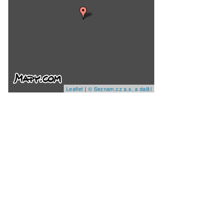
Leaflet
|
© Seznam.cz a.s. a další