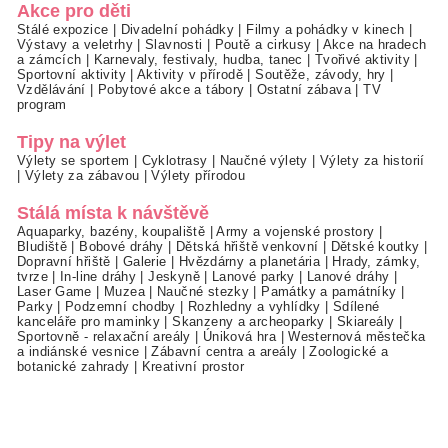
Akce pro děti
Stálé expozice
|
Divadelní pohádky
|
Filmy a pohádky v kinech
|
Výstavy a veletrhy
|
Slavnosti
|
Poutě a cirkusy
|
Akce na hradech
a zámcích
|
Karnevaly, festivaly, hudba, tanec
|
Tvořivé aktivity
|
Sportovní aktivity
|
Aktivity v přírodě
|
Soutěže, závody, hry
|
Vzdělávání
|
Pobytové akce a tábory
|
Ostatní zábava
|
TV
program
Tipy na výlet
Výlety se sportem
|
Cyklotrasy
|
Naučné výlety
|
Výlety za historií
|
Výlety za zábavou
|
Výlety přírodou
Stálá místa k návštěvě
Aquaparky, bazény, koupaliště
|
Army a vojenské prostory
|
Bludiště
|
Bobové dráhy
|
Dětská hřiště venkovní
|
Dětské koutky
|
Dopravní hřiště
|
Galerie
|
Hvězdárny a planetária
|
Hrady, zámky,
tvrze
|
In-line dráhy
|
Jeskyně
|
Lanové parky
|
Lanové dráhy
|
Laser Game
|
Muzea
|
Naučné stezky
|
Památky a památníky
|
Parky
|
Podzemní chodby
|
Rozhledny a vyhlídky
|
Sdílené
kanceláře pro maminky
|
Skanzeny a archeoparky
|
Skiareály
|
Sportovně - relaxační areály
|
Úniková hra
|
Westernová městečka
a indiánské vesnice
|
Zábavní centra a areály
|
Zoologické a
botanické zahrady
|
Kreativní prostor