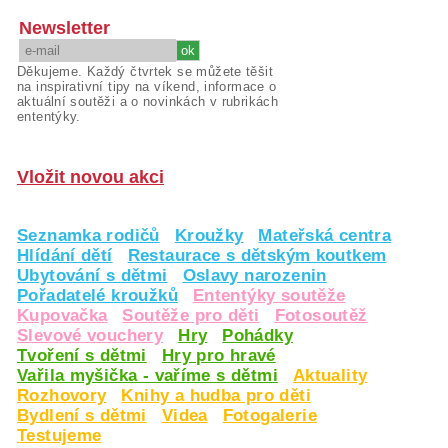
Newsletter
Děkujeme. Každý čtvrtek se můžete těšit
na inspirativní tipy na víkend, informace o
aktuální soutěži a o novinkách v rubrikách
ententýky.
Vložit novou akci
Seznamka rodičů
Kroužky
Mateřská centra
Hlídání dětí
Restaurace s dětským koutkem
Ubytování s dětmi
Oslavy narozenin
Pořadatelé kroužků
Ententýky soutěže
Kupovačka
Soutěže pro děti
Fotosoutěž
Slevové vouchery
Hry
Pohádky
Tvoření s dětmi
Hry pro hravé
Vařila myšička - vaříme s dětmi
Aktuality
Rozhovory
Knihy a hudba pro děti
Bydlení s dětmi
Videa
Fotogalerie
Testujeme