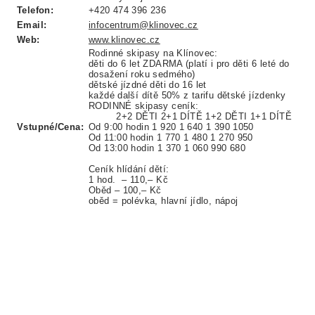
Telefon:
+420 474 396 236
Email:
infocentrum@klinovec.cz
Web:
www.klinovec.cz
Rodinné skipasy na Klínovec:
děti do 6 let ZDARMA (platí i pro děti 6 leté do
dosažení roku sedmého)
dětské jízdné děti do 16 let
každé další dítě 50% z tarifu dětské jízdenky
RODINNÉ skipasy ceník:
2+2 DĚTI 2+1 DÍTĚ 1+2 DĚTI 1+1 DÍTĚ
Vstupné/Cena:
Od 9:00 hodin 1 920 1 640 1 390 1050
Od 11:00 hodin 1 770 1 480 1 270 950
Od 13:00 hodin 1 370 1 060 990 680
Ceník hlídání dětí:
1 hod. – 110,– Kč
Oběd – 100,– Kč
oběd = polévka, hlavní jídlo, nápoj