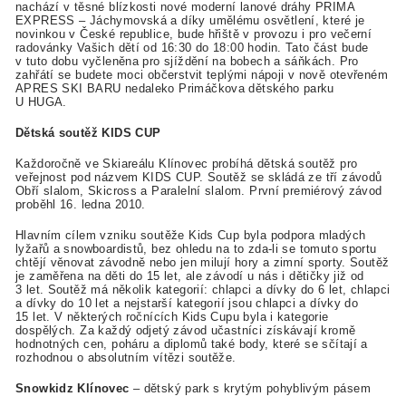
nachází v těsné blízkosti nové moderní lanové dráhy PRIMA
EXPRESS – Jáchymovská a díky umělému osvětlení, které je
novinkou v České republice, bude hřiště v provozu i pro večerní
radovánky Vašich dětí od 16:30 do 18:00 hodin. Tato část bude
v tuto dobu vyčleněna pro sjíždění na bobech a sáňkách. Pro
zahřátí se budete moci občerstvit teplými nápoji v nově otevřeném
APRES SKI BARU nedaleko Primáčkova dětského parku
U HUGA.
Dětská soutěž KIDS CUP
Každoročně ve Skiareálu Klínovec probíhá dětská soutěž pro
veřejnost pod názvem KIDS CUP. Soutěž se skládá ze tří závodů
Obří slalom, Skicross a Paralelní slalom. První premiérový závod
proběhl 16. ledna 2010.
Hlavním cílem vzniku soutěže Kids Cup byla podpora mladých
lyžařů a snowboardistů, bez ohledu na to zda-li se tomuto sportu
chtějí věnovat závodně nebo jen milují hory a zimní sporty. Soutěž
je zaměřena na děti do 15 let, ale závodí u nás i dětičky již od
3 let. Soutěž má několik kategorií: chlapci a dívky do 6 let, chlapci
a dívky do 10 let a nejstarší kategorií jsou chlapci a dívky do
15 let. V některých ročnících Kids Cupu byla i kategorie
dospělých. Za každý odjetý závod učastníci získávají kromě
hodnotných cen, poháru a diplomů také body, které se sčítají a
rozhodnou o absolutním vítězi soutěže.
Snowkidz Klínovec
– dětský park s krytým pohyblivým pásem