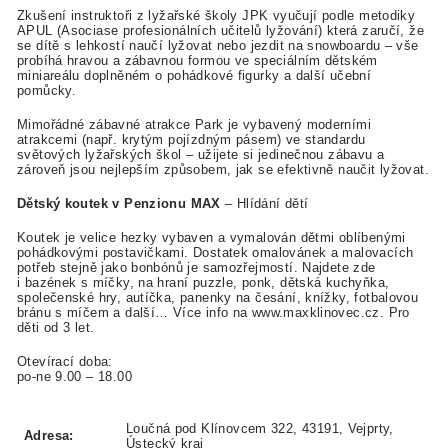
Zkušení instruktoři z lyžařské školy JPK vyučují podle metodiky
APUL (Asociase profesionálních učitelů lyžování) která zaručí, že
se dítě s lehkostí naučí lyžovat nebo jezdit na snowboardu – vše
probíhá hravou a zábavnou formou ve speciálním dětském
miniareálu doplněném o pohádkové figurky a další učební
pomůcky.
Mimořádné zábavné atrakce Park je vybavený moderními
atrakcemi (např. krytým pojízdným pásem) ve standardu
světových lyžařských škol – užijete si jedinečnou zábavu a
zároveň jsou nejlepším způsobem, jak se efektivně naučit lyžovat.
Dětský koutek v Penzionu MAX
– Hlídání dětí
Koutek je velice hezky vybaven a vymalován dětmi oblíbenými
pohádkovými postavičkami. Dostatek omalovánek a malovacích
potřeb stejně jako bonbónů je samozřejmostí. Najdete zde
i bazének s míčky, na hraní puzzle, ponk, dětská kuchyňka,
společenské hry, autíčka, panenky na česání, knížky, fotbalovou
bránu s míčem a další… Více info na www.maxklinovec.cz. Pro
děti od 3 let.
Otevírací doba:
po-ne 9.00 – 18.00
Loučná pod Klínovcem 322, 43191, Vejprty,
Adresa:
Ústecký kraj