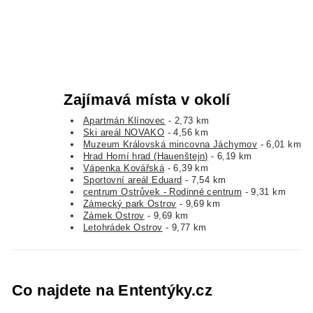
Zajímavá místa v okolí
Apartmán Klínovec
- 2,73 km
Ski areál NOVAKO
- 4,56 km
Muzeum Královská mincovna Jáchymov
- 6,01 km
Hrad Horní hrad (Hauenštejn)
- 6,19 km
Vápenka Kovářská
- 6,39 km
Sportovní areál Eduard
- 7,54 km
centrum Ostrůvek - Rodinné centrum
- 9,31 km
Zámecký park Ostrov
- 9,69 km
Zámek Ostrov
- 9,69 km
Letohrádek Ostrov
- 9,77 km
Co najdete na Ententýky.cz