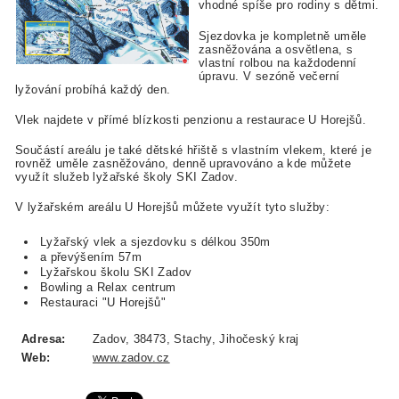
vhodné spíše pro rodiny s dětmi.
Sjezdovka je kompletně uměle
zasněžována a osvětlena, s
vlastní rolbou na každodenní
úpravu. V sezóně večerní
lyžování probíhá každý den.
Vlek najdete v přímé blízkosti penzionu a restaurace U Horejšů.
Součástí areálu je také dětské hřiště s vlastním vlekem, které je
rovněž uměle zasněžováno, denně upravováno a kde můžete
využít služeb lyžařské školy SKI Zadov.
V lyžařském areálu U Horejšů můžete využít tyto služby:
Lyžařský vlek a sjezdovku s délkou 350m
a převýšením 57m
Lyžařskou školu SKI Zadov
Bowling a Relax centrum
Restauraci "U Horejšů"
Adresa:
Zadov, 38473, Stachy, Jihočeský kraj
Web:
www.zadov.cz