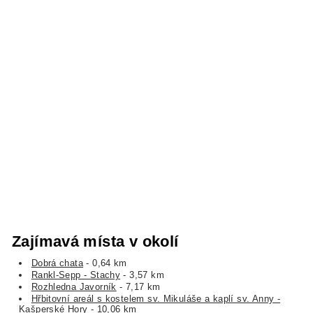
Zajímavá místa v okolí
Dobrá chata
- 0,64 km
Rankl-Sepp - Stachy
- 3,57 km
Rozhledna Javorník
- 7,17 km
Hřbitovní areál s kostelem sv. Mikuláše a kaplí sv. Anny -
Kašperské Hory
- 10,06 km