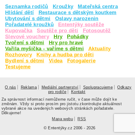
Seznamka rodičů
Kroužky
Mateřská centra
Hlídání dětí
Restaurace s dětským koutkem
Ubytování s dětmi
Oslavy narozenin
Pořadatelé kroužků
Ententýky soutěže
Kupovačka
Soutěže pro děti
Fotosoutěž
Slevové vouchery
Hry
Pohádky
Tvoření s dětmi
Hry pro hravé
Vařila myšička - vaříme s dětmi
Aktuality
Rozhovory
Knihy a hudba pro děti
Bydlení s dětmi
Videa
Fotogalerie
Testujeme
O nás
Reklama
Mediální partnerství
Spolupracujeme
Odkazy
pro rodiče
Kontakt
Za správnost informací nemůžeme ručit, v čase může dojít ke
změnám. Vždy si proto prosím pro jistotu zkontrolujte aktuálnost
vybrané akce na uvedených webových stránkách pořadatele.
Děkujeme!
Mapa webu
RSS
© Ententýky.cz 2006 - 2026