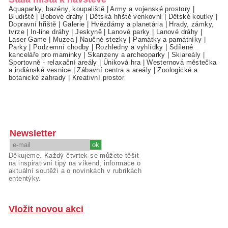
Aquaparky, bazény, koupaliště
|
Army a vojenské prostory
|
Bludiště
|
Bobové dráhy
|
Dětská hřiště venkovní
|
Dětské koutky
|
Dopravní hřiště
|
Galerie
|
Hvězdárny a planetária
|
Hrady, zámky,
tvrze
|
In-line dráhy
|
Jeskyně
|
Lanové parky
|
Lanové dráhy
|
Laser Game
|
Muzea
|
Naučné stezky
|
Památky a památníky
|
Parky
|
Podzemní chodby
|
Rozhledny a vyhlídky
|
Sdílené
kanceláře pro maminky
|
Skanzeny a archeoparky
|
Skiareály
|
Sportovně - relaxační areály
|
Úniková hra
|
Westernová městečka
a indiánské vesnice
|
Zábavní centra a areály
|
Zoologické a
botanické zahrady
|
Kreativní prostor
Newsletter
Děkujeme. Každý čtvrtek se můžete těšit
na inspirativní tipy na víkend, informace o
aktuální soutěži a o novinkách v rubrikách
ententýky.
Vložit novou akci