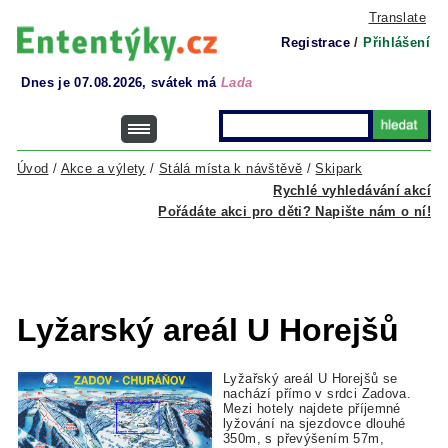
Translate
Registrace
/
Přihlášení
Dnes je 07.08.2026, svátek má
Lada
Úvod
/
Akce a výlety
/
Stálá místa k návštěvě
/
Skipark
Rychlé vyhledávání akcí
Pořádáte akci pro děti? Napište nám o ní!
Lyžarský areál U Horejšů
Lyžařský areál U Horejšů se
nachází přímo v srdci Zadova.
Mezi hotely najdete příjemné
lyžování na sjezdovce dlouhé
350m, s převýšením 57m,