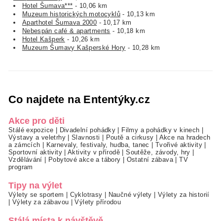
Hotel Šumava***
- 10,06 km
Muzeum historických motocyklů
- 10,13 km
Aparthotel Šumava 2000
- 10,17 km
Nebespán café & apartments
- 10,18 km
Hotel Kašperk
- 10,26 km
Muzeum Šumavy Kašperské Hory
- 10,28 km
Co najdete na Ententýky.cz
Akce pro děti
Stálé expozice
|
Divadelní pohádky
|
Filmy a pohádky v kinech
|
Výstavy a veletrhy
|
Slavnosti
|
Poutě a cirkusy
|
Akce na hradech
a zámcích
|
Karnevaly, festivaly, hudba, tanec
|
Tvořivé aktivity
|
Sportovní aktivity
|
Aktivity v přírodě
|
Soutěže, závody, hry
|
Vzdělávání
|
Pobytové akce a tábory
|
Ostatní zábava
|
TV
program
Tipy na výlet
Výlety se sportem
|
Cyklotrasy
|
Naučné výlety
|
Výlety za historií
|
Výlety za zábavou
|
Výlety přírodou
Stálá místa k návštěvě