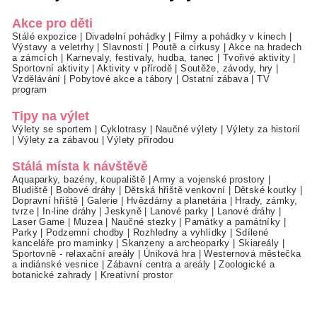
Akce pro děti
Stálé expozice
|
Divadelní pohádky
|
Filmy a pohádky v kinech
|
Výstavy a veletrhy
|
Slavnosti
|
Poutě a cirkusy
|
Akce na hradech
a zámcích
|
Karnevaly, festivaly, hudba, tanec
|
Tvořivé aktivity
|
Sportovní aktivity
|
Aktivity v přírodě
|
Soutěže, závody, hry
|
Vzdělávání
|
Pobytové akce a tábory
|
Ostatní zábava
|
TV
program
Tipy na výlet
Výlety se sportem
|
Cyklotrasy
|
Naučné výlety
|
Výlety za historií
|
Výlety za zábavou
|
Výlety přírodou
Stálá místa k návštěvě
Aquaparky, bazény, koupaliště
|
Army a vojenské prostory
|
Bludiště
|
Bobové dráhy
|
Dětská hřiště venkovní
|
Dětské koutky
|
Dopravní hřiště
|
Galerie
|
Hvězdárny a planetária
|
Hrady, zámky,
tvrze
|
In-line dráhy
|
Jeskyně
|
Lanové parky
|
Lanové dráhy
|
Laser Game
|
Muzea
|
Naučné stezky
|
Památky a památníky
|
Parky
|
Podzemní chodby
|
Rozhledny a vyhlídky
|
Sdílené
kanceláře pro maminky
|
Skanzeny a archeoparky
|
Skiareály
|
Sportovně - relaxační areály
|
Úniková hra
|
Westernová městečka
a indiánské vesnice
|
Zábavní centra a areály
|
Zoologické a
botanické zahrady
|
Kreativní prostor