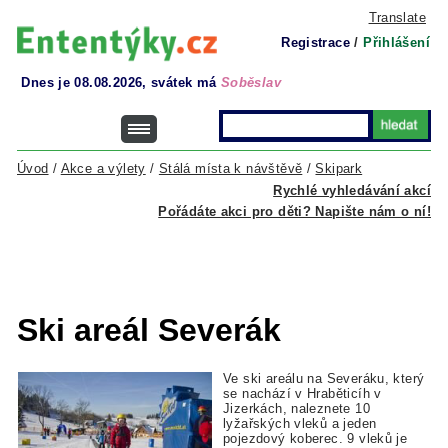
Translate
Registrace
/
Přihlášení
Dnes je 08.08.2026, svátek má
Soběslav
Úvod
/
Akce a výlety
/
Stálá místa k návštěvě
/
Skipark
Rychlé vyhledávání akcí
Pořádáte akci pro děti? Napište nám o ní!
Ski areál Severák
Ve ski areálu na Severáku, který
se nachází v Hraběticíh v
Jizerkách, naleznete 10
lyžařských vleků a jeden
pojezdový koberec. 9 vleků je