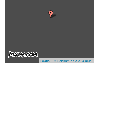
Leaflet
|
© Seznam.cz a.s. a další