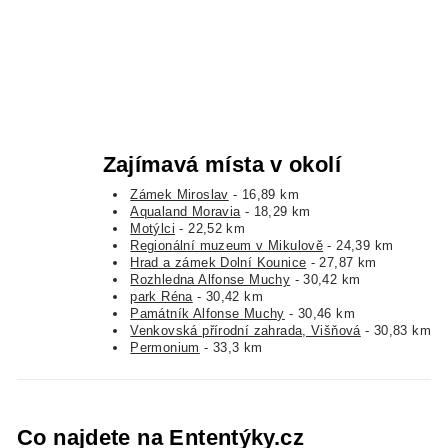
Zajímavá místa v okolí
Zámek Miroslav
- 16,89 km
Aqualand Moravia
- 18,29 km
Motýlci
- 22,52 km
Regionální muzeum v Mikulově
- 24,39 km
Hrad a zámek Dolní Kounice
- 27,87 km
Rozhledna Alfonse Muchy
- 30,42 km
park Réna
- 30,42 km
Památník Alfonse Muchy
- 30,46 km
Venkovská přírodní zahrada, Višňová
- 30,83 km
Permonium
- 33,3 km
Co najdete na Ententýky.cz