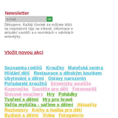
Newsletter
Děkujeme. Každý čtvrtek se můžete těšit
na inspirativní tipy na víkend, informace o
aktuální soutěži a o novinkách v rubrikách
ententýky.
Vložit novou akci
Seznamka rodičů
Kroužky
Mateřská centra
Hlídání dětí
Restaurace s dětským koutkem
Ubytování s dětmi
Oslavy narozenin
Pořadatelé kroužků
Ententýky soutěže
Kupovačka
Soutěže pro děti
Fotosoutěž
Slevové vouchery
Hry
Pohádky
Tvoření s dětmi
Hry pro hravé
Vařila myšička - vaříme s dětmi
Aktuality
Rozhovory
Knihy a hudba pro děti
Bydlení s dětmi
Videa
Fotogalerie