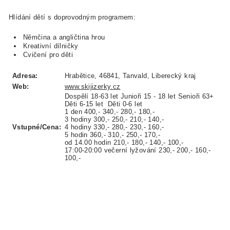
Hlídání dětí s doprovodným programem:
Němčina a angličtina hrou
Kreativní dílničky
Cvičení pro děti
Adresa:
Hrabětice, 46841, Tanvald, Liberecký kraj
Web:
www.skijizerky.cz
Dospělí 18-63 let Junioři 15 - 18 let Senioři 63+
Děti 6-15 let Děti 0-6 let
1 den 400,- 340,- 280,- 180,-
3 hodiny 300,- 250,- 210,- 140,-
Vstupné/Cena:
4 hodiny 330,- 280,- 230,- 160,-
5 hodin 360,- 310,- 250,- 170,-
od 14.00 hodin 210,- 180,- 140,- 100,-
17:00-20:00 večerní lyžování 230,- 200,- 160,-
100,-