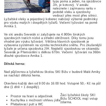
typu poma a jeden, na sjezdovce
Jih, je kotvový. V areálu
naleznete i zajímavou raritu v
podobě vleku a sjezdovky
vedoucí přes most přes silnici.
Lyžařské vleky a pojezdový koberec nabízejí výborné podmínky
pro výuku malých i dospělých lyžařů. Večerní lyžování na pomě
Arnika 1.
Ve ski areálu Severák si zalyžujete na 4.900m širokých
sjezdových tratích nízké a střední obtížnosti. Díky tomu jsou
vhodné pro výuku lyžování. Většina hlavních sjezdovek je
vybavena systémem na výrobu technického sněhu. Pro zkušenější
lyžaře je určena sjezdovka JIH. Nejdelší sjezdovkou ve skiareálu
Severák je Přemostění s délkou 670m. Večerní lyžování na 360m
dlouhé sjezdovce Arnika 1.
Dětská herna:
Nad půjčovnou a lyžařskou školou SKI Bižu v budově Malé Arniky
se nachází dětská herna.
Otevřeno každý den od 9:00 do 16:00 hod.
Vstupné 50,- Kč na půl
dne (1 dítě + 1 dospělý).
Žáci lyžařské školy SKI
Prostor na hraní a odpočinek
Bižu SCHOOL mají vstup
Kuchyňka s možností ohřevu jídla
zdarma.
Přebalovací pult a WC